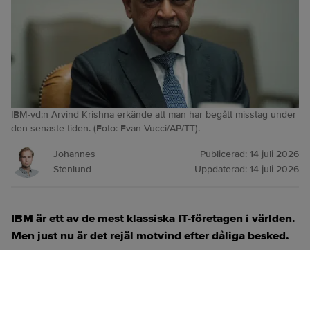
IBM-vd:n Arvind Krishna erkände att man har begått misstag under
den senaste tiden. (Foto: Evan Vucci/AP/TT).
Johannes
Publicerad:
14 juli 2026
Stenlund
Uppdaterad:
14 juli 2026
IBM är ett av de mest klassiska IT-företagen i världen.
Men just nu är det rejäl motvind efter dåliga besked.
ANNONS