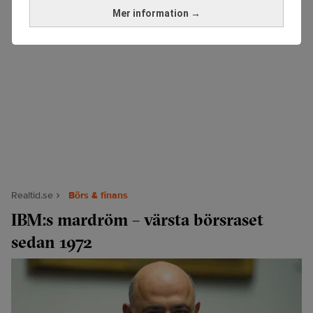
Mer information →
Realtid.se
Börs & finans
IBM:s mardröm – värsta börsraset
sedan 1972