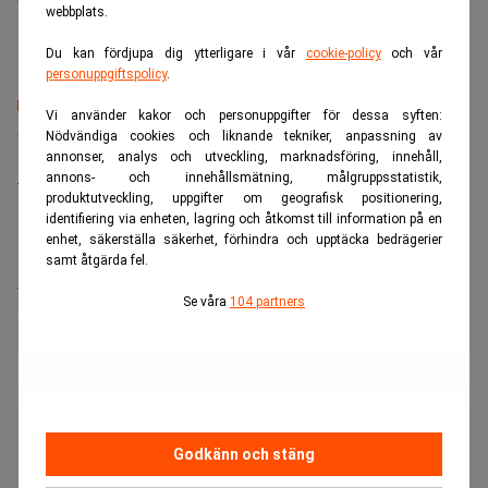
webbplats.
Du kan fördjupa dig ytterligare i vår
cookie-policy
och vår
personuppgiftspolicy
.
Vi använder kakor och personuppgifter för dessa syften:
Senaste lediga jobben
Nödvändiga cookies och liknande tekniker, anpassning av
annonser, analys och utveckling, marknadsföring, innehåll,
Bolagsjurist till Eltel AB
annons- och innehållsmätning, målgruppsstatistik,
produktutveckling, uppgifter om geografisk positionering,
Placering:
Bromma, Stockholm
identifiering via enheten, lagring och åtkomst till information på en
Sista ansökningsdag:
21/08/2026
enhet, säkerställa säkerhet, förhindra och upptäcka bedrägerier
samt åtgärda fel.
Medarbetare inom Intern styrning och kontroll till Alecta
Se våra
104 partners
Sista ansökningsdag:
13/06/2026
ANNONS
Godkänn och stäng