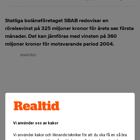
Statliga bolåneföretaget SBAB redovisar en
rörelsevinst på 325 miljoner kronor för årets sex första
månader. Det kan jämföras med vinsten på 360
miljoner kronor för motsvarande period 2004.
ANNONS
Vi använder oss av kakor
Vi använder kakor och liknande tekniker för att du ska få en så bra