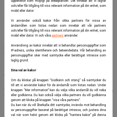
upplevelse som möjligt på webbplatsen. Det innebär att vi lagrar
och/eller får tillgång till viss relevant information på din enhet, som
mobil eller dator.
Vi använder också kakor från olika partners för vissa av
Försämringen förklaras av ökade kostnader, enligt SBAB.
ändamålen som listas nedan som innebär att vår partners
Nyutlåningen till privatpersoner uppgick under perioden
och/eller får tillgång till viss relevant information på din enhet, som
mobil eller dator. Vi och våra
partners
använder.
till 16,4 miljarder kronor, en ökning med 32 procent
jämfört med första halvåret i fjol. SBAB:s marknadsandel
Användning av kakor innebär att vi behandlar personuppgifter som
IP-adress, unika identifierare och beteendedata. Vår behandling av
för privatmarknaden har ökat till 8,8 procent, från 8,1
personuppgifter sker med samtycke eller berättigat intresse som
procent, skriver bolaget i delårsrapporten.
laglig grund.
Däremot minskar nyutlåningen till företagsmarknaden.
Dina val av kakor
TT
Om du klickar på knappen “Godkänn och stäng” så samtycker du
till att vi använder kakor för de ändamål som listas nedan. Under
Läs mer från Realtid - vårt nyhetsbrev
knappen “Mer information” kan du välja vilka ändamål du vill neka
Prenumerera
är kostnadsfritt:
eller godkänna. Du kan också välja vilka partners du vill godkänna
genom att klicka på knappen “visa våra partners”.
Du kan när du vill återkalla ditt samtycke, invända mot behandling
av personuppgifter baserat på berättigat intresse, och justera dina
administrator
val när som helst genom att klicka på “hantera kakor” på denna