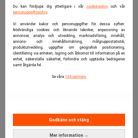
I centrum står tre jättar:
Du kan fördjupa dig ytterligare i vår
cookie-policy
och vår
Lufthansa Group
, som redan äger bland annat Lufthansa,
personuppgiftspolicy
.
Swiss, Austrian Airlines, Brussels Airlines, Eurowings och
Vi använder kakor och personuppgifter för dessa syften:
italienska ITA Airways.
Nödvändiga cookies och liknande tekniker, anpassning av
Air France-KLM
annonser, analys och utveckling, marknadsföring, innehåll,
, med Air France, KLM och Transavia.
annons- och innehållsmätning, målgruppsstatistik,
IAG
, med British Airways, Iberia, Aer Lingus, Vueling och
produktutveckling, uppgifter om geografisk positionering,
identifiering via enheten, lagring och åtkomst till information på en
Level.
enhet, säkerställa säkerhet, förhindra och upptäcka bedrägerier
samt åtgärda fel.
ANNONS
Se våra
104 partners
Godkänn och stäng
Mer information →