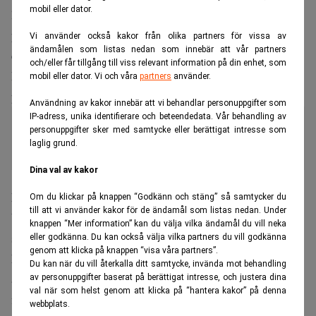
mobil eller dator.
lämnat bindande bud på upp till 49,9 procent av det
portugisiska flygbolaget. Besked väntas i slutet av augusti
Vi använder också kakor från olika partners för vissa av
ändamålen som listas nedan som innebär att vår partners
eller början av september.
och/eller får tillgång till viss relevant information på din enhet, som
Den portugisiska staten säljer en minoritetspost, där fem
mobil eller dator. Vi och våra
partners
använder.
procent kan reserveras för de anställda.
Användning av kakor innebär att vi behandlar personuppgifter som
IP-adress, unika identifierare och beteendedata. Vår behandling av
Resebranschen ritas om – efter
personuppgifter sker med samtycke eller berättigat intresse som
Norwegians Vingköp gör Sunweb en
laglig grund.
strategisk Ryanair-affär
Dina val av kakor
Del av den stora konsolideringen
Om du klickar på knappen “Godkänn och stäng” så samtycker du
till att vi använder kakor för de ändamål som listas nedan. Under
Vi har tidigare berättat om hur
Europas flygmarknad
knappen “Mer information” kan du välja vilka ändamål du vill neka
snabbt konsolideras.
Höga kostnader, hård internationell
eller godkänna. Du kan också välja vilka partners du vill godkänna
genom att klicka på knappen “visa våra partners”.
konkurrens och behovet av större linjenät gör att de stora
Du kan när du vill återkalla ditt samtycke, invända mot behandling
aktörerna blir allt större samtidigt som mindre nationella
av personuppgifter baserat på berättigat intresse, och justera dina
val när som helst genom att klicka på “hantera kakor” på denna
flygbolag söker starka ägare.
webbplats.