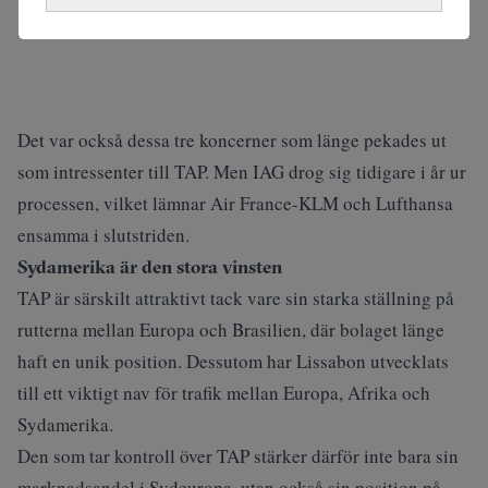
Det var också dessa tre koncerner som länge pekades ut
som intressenter till TAP. Men IAG drog sig tidigare i år ur
processen, vilket lämnar Air France-KLM och Lufthansa
ensamma i slutstriden.
Sydamerika är den stora vinsten
TAP är särskilt attraktivt tack vare sin starka ställning på
rutterna mellan Europa och Brasilien, där bolaget länge
haft en unik position. Dessutom har Lissabon utvecklats
till ett viktigt nav för trafik mellan Europa, Afrika och
Sydamerika.
Den som tar kontroll över TAP stärker därför inte bara sin
marknadsandel i Sydeuropa, utan också sin position på