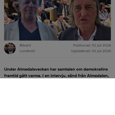
Edvard
Publicerad:
02 juli 2026
Lundkvist
Uppdaterad:
02 juli 2026
Under Almedalsveckan har samtalen om demokratins
framtid gått varma. I en intervju, sänd från Almedalen,
reflekterar Stefan Engeseth och Jörgen Wahl över
behovet av att förnya det politiska engagemanget och
hur modern teknik kan användas för att överbrygga
klyftan mellan medborgare och beslutsfattare.
Titta på
videosidan
för en ren videoupplevelse.