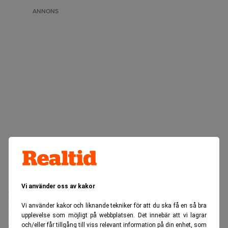
ANNONS
Vi använder oss av kakor
Nyckelaffär i Europas flygindustri
Vi använder kakor och liknande tekniker för att du ska få en så bra
Privatiseringen av TAP Air Portugal går nu in i sitt
upplevelse som möjligt på webbplatsen. Det innebär att vi lagrar
avgörande skede. Air France-KLM och Lufthansa har
och/eller får tillgång till viss relevant information på din enhet, som