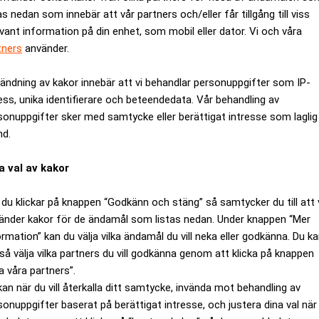
as nedan som innebär att vår partners och/eller får tillgång till viss
evant information på din enhet, som mobil eller dator. Vi och våra
tners
använder.
ändning av kakor innebär att vi behandlar personuppgifter som IP-
ess, unika identifierare och beteendedata. Vår behandling av
sonuppgifter sker med samtycke eller berättigat intresse som laglig
nd.
a val av kakor
du klickar på knappen “Godkänn och stäng” så samtycker du till att 
änder kakor för de ändamål som listas nedan. Under knappen “Mer
licom ska enligt Kinnevik ske vid en extra bolagsstämma och d
ormation” kan du välja vilka ändamål du vill neka eller godkänna. Du k
laget i ett pressmeddelande.
så välja vilka partners du vill godkänna genom att klicka på knappen
a våra partners”.
örändrad sammansättning av Kinneviks portfölj. Målsättningen ä
kan när du vill återkalla ditt samtycke, invända mot behandling av
tureinvesteringar.
sonuppgifter baserat på berättigat intresse, och justera dina val när
ndra sin utdelningspolicy. Tidigare har denna byggt på årliga u