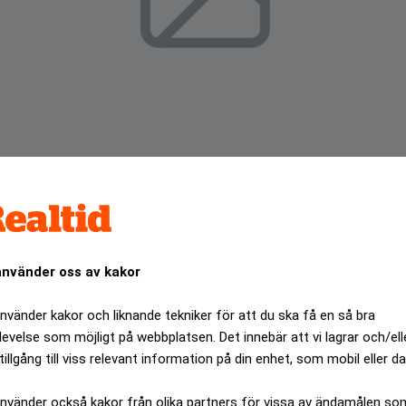
använder oss av kakor
använder kakor och liknande tekniker för att du ska få en så bra
ela ut innehavet i Millicom – 37,8 miljoner aktier – till sina
levelse som möjligt på webbplatsen. Det innebär att vi lagrar och/ell
 kronor.
tillgång till viss relevant information på din enhet, som mobil eller da
ANNONS
använder också kakor från olika partners för vissa av ändamålen so