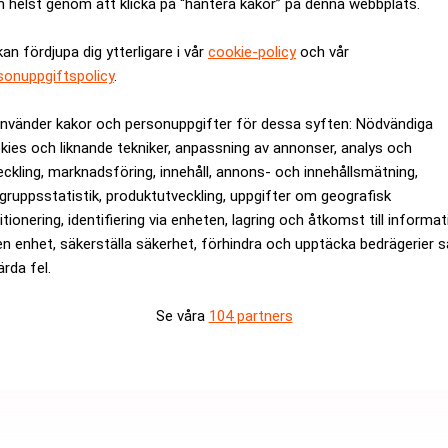
 helst genom att klicka på “hantera kakor” på denna webbplats.
stället på värdestegringar och ska ske som extrautdelningar.
för nästan 30 år sedan och noterades på Nasdaq Stockholm 20
kan fördjupa dig ytterligare i vår
cookie-policy
och vår
sonuppgiftspolicy
.
rev är kostnadsfritt:
Prenumerera
använder kakor och personuppgifter för dessa syften: Nödvändiga
kies och liknande tekniker, anpassning av annonser, analys och
eckling, marknadsföring, innehåll, annons- och innehållsmätning,
gruppsstatistik, produktutveckling, uppgifter om geografisk
itionering, identifiering via enheten, lagring och åtkomst till informa
en enhet, säkerställa säkerhet, förhindra och upptäcka bedrägerier 
ärda fel.
Se våra
104 partners
Medarbetare inom Intern styrni
Sista ansökningsdag:
13/06/