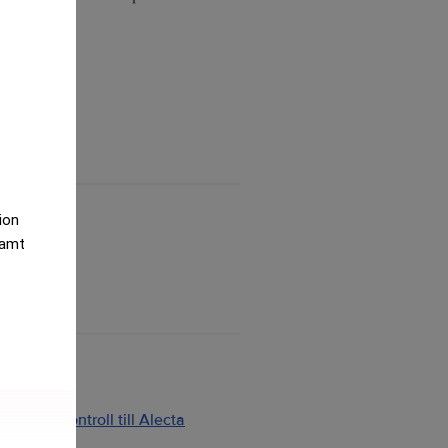
04.
tion
samt
ng och kontroll till Alecta
2026