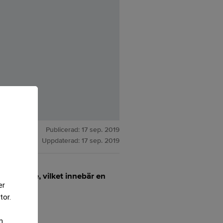
Publicerad:
17 sep. 2019
Uppdaterad:
17 sep. 2019
 aktieägare, vilket innebär en
er
tor.
m