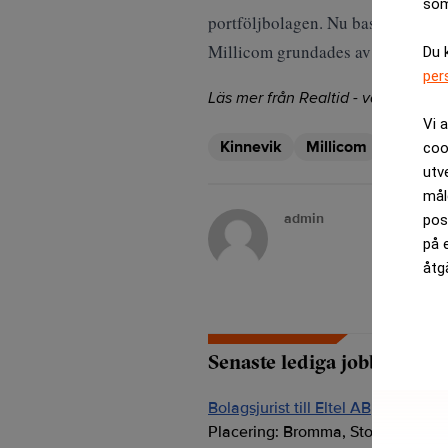
som
portföljbolagen. Nu baseras den i
Millicom grundades av Kinnevik 
Du 
per
Läs mer från Realtid - vårt nyhetsb
Vi 
Kinnevik
Millicom
coo
utv
mål
admin
pos
på 
åtg
Senaste lediga jobben
Bolagsjurist till Eltel AB
Placering:
Bromma, Stockholm