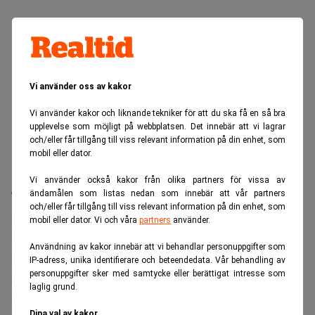
Vi använder oss av kakor
Vi använder kakor och liknande tekniker för att du ska få en så bra
upplevelse som möjligt på webbplatsen. Det innebär att vi lagrar
och/eller får tillgång till viss relevant information på din enhet, som
mobil eller dator.
Vi använder också kakor från olika partners för vissa av
Till 2012 lovar han sju procent av marknaden och nästan
ändamålen som listas nedan som innebär att vår partners
och/eller får tillgång till viss relevant information på din enhet, som
fyra miljarder kronor i intäkter. Vinst före skatt ska bli 1,3
mobil eller dator. Vi och våra
partners
använder.
miljarder kronor.
Användning av kakor innebär att vi behandlar personuppgifter som
Det är oklart hur portalen kommer att påverka Paynovas
IP-adress, unika identifierare och beteendedata. Vår behandling av
personuppgifter sker med samtycke eller berättigat intresse som
resultat. Paynova äger i dag 49 procent av
laglig grund.
samarbetsbolaget Chinova.
Dina val av kakor