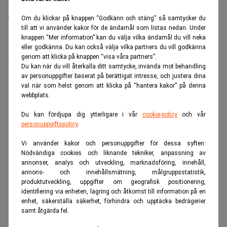
– Det blir inte enkel matematik. Vi behöver ju mer kapital i
Chinova genom asiatiska investerare. Vi kommer att bli
Om du klickar på knappen “Godkänn och stäng” så samtycker du
till att vi använder kakor för de ändamål som listas nedan. Under
utspädda i motsvarande grad, säger Björn Wahlgren,
knappen “Mer information” kan du välja vilka ändamål du vill neka
styrelseordförande.
eller godkänna. Du kan också välja vilka partners du vill godkänna
genom att klicka på knappen “visa våra partners”.
– Men vi blir delägare i ett bolag som kommer att bli
Du kan när du vill återkalla ditt samtycke, invända mot behandling
lönsamt. Vi har direkta transaktionsintäkter. Under det
av personuppgifter baserat på berättigat intresse, och justera dina
val när som helst genom att klicka på “hantera kakor” på denna
första året kommer vi att vara servicebyrå, sedan har vi
webbplats.
licensintäkter.
Du kan fördjupa dig ytterligare i vår
cookie-policy
och vår
Kina exporterade för motsvarande 8.400 miljarder kronor i
personuppgiftspolicy
.
fjol enligt statistik från kinesiska tullen. Importen var
Vi använder kakor och personuppgifter för dessa syften:
nästan lika stor, 7.000 miljarder kronor. Handeln med
Nödvändiga cookies och liknande tekniker, anpassning av
utlandet sjönk under 2009.
annonser, analys och utveckling, marknadsföring, innehåll,
annons- och innehållsmätning, målgruppsstatistik,
Sverige exporterar för omkring 1.200 miljarder kronor och
produktutveckling, uppgifter om geografisk positionering,
importerar lite mindre.
identifiering via enheten, lagring och åtkomst till information på en
enhet, säkerställa säkerhet, förhindra och upptäcka bedrägerier
Kina är en jättemarknad, men kineserna köper bara ett par
samt åtgärda fel.
procent av alla konsumentprodukter över internet.