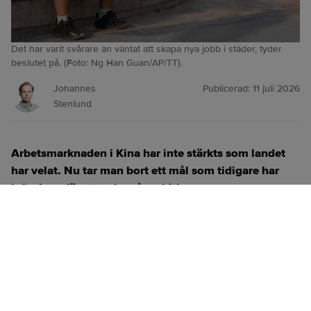
Det har varit svårare än väntat att skapa nya jobb i städer, tyder
beslutet på. (Foto: Ng Han Guan/AP/TT).
Johannes
Publicerad:
11 juli 2026
Stenlund
Arbetsmarknaden i Kina har inte stärkts som landet
har velat. Nu tar man bort ett mål som tidigare har
lyfts fram för att peka på ambition.
ANNONS