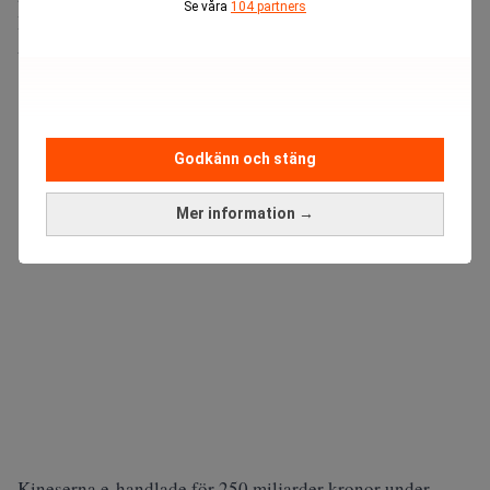
Se våra
104 partners
Här ser Paynova en enorm möjlighet till tillväxt för
utländska e-handlare.
ANNONS
Godkänn och stäng
Mer information →
Kineserna e-handlade för 250 miljarder kronor under