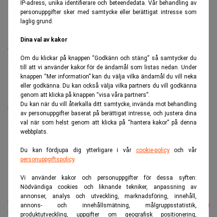
IP-adress, unika identifierare och beteendedata. Vår behandling av
bestruket kinesiskt papper. Sådant papper används ofta
personuppgifter sker med samtycke eller berättigat intresse som
inom förlagsbranschen därför att det ger möjligheter till
laglig grund.
bättre och skarpare tryck än obestruket papper.
Dina val av kakor
Tidigare på dagen visade WTO-handlingar att USA nu ber
Om du klickar på knappen “Godkänn och stäng” så samtycker du
WTO att tillsätta en grupp som ska granska i vilken mån
till att vi använder kakor för de ändamål som listas nedan. Under
Pekingregeringen gör något för att skydda och stärka
knappen “Mer information” kan du välja vilka ändamål du vill neka
eller godkänna. Du kan också välja vilka partners du vill godkänna
upphovsrätten i Kina. Den begäran ska behandlas inom
genom att klicka på knappen “visa våra partners”.
organisationens organ för lösning av tvister som
Du kan när du vill återkalla ditt samtycke, invända mot behandling
av personuppgifter baserat på berättigat intresse, och justera dina
sammanträder den 25 september.
val när som helst genom att klicka på “hantera kakor” på denna
webbplats.
Relationerna mellan de båda ekonomiska stormakterna har
länge tyngts av motsättningar gällande allt från
Du kan fördjupa dig ytterligare i vår
cookie-policy
och vår
personuppgiftspolicy
.
Kinatillverkade leksakers säkerhet till den kinesiska
valutans växelkurser.
Vi använder kakor och personuppgifter för dessa syften:
Nödvändiga cookies och liknande tekniker, anpassning av
annonser, analys och utveckling, marknadsföring, innehåll,
Läs mer från Realtid - vårt nyhetsbrev
Prenumerera
annons- och innehållsmätning, målgruppsstatistik,
är kostnadsfritt:
produktutveckling, uppgifter om geografisk positionering,