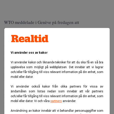
WTO meddelade i Genève på fredagen att
Pekingregeringen har begärt konsultationer – första steget
i en WTO-konflikt – med USA om amerikanska
antidumpningsåtgärder riktade mot kinesisk
pappersexport till USA.
Vi använder oss av kakor
Det är Kinas andra handelsdispyt med USA och den första
Vi använder kakor och liknande tekniker för att du ska få en så bra
som landet på egen hand dragit inför WTO. I det förra
upplevelse som möjligt på webbplatsen. Det innebär att vi lagrar
och/eller får tillgång till viss relevant information på din enhet, som
fallet 2002 anslöt sig Kina till EU och andra länder som
mobil eller dator.
blåst till strid mot amerikanska begränsningar för
Vi använder också kakor från olika partners för vissa av
stålimport.
ändamålen som listas nedan som innebär att vår partners
Enligt Kinas WTO-delegation gäller den nya konflikten de
och/eller får tillgång till viss relevant information på din enhet, som
mobil eller dator. Vi och våra
partners
använder.
provisoriska importavgifter och skyddstullar som det
amerikanska handelsdepartementet infört mot import av
Användning av kakor innebär att vi behandlar personuppgifter som