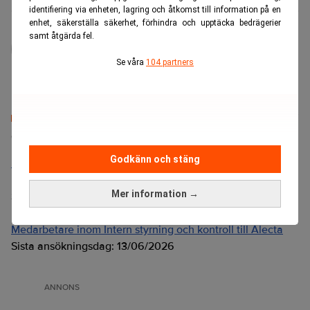
identifiering via enheten, lagring och åtkomst till information på en
enhet, säkerställa säkerhet, förhindra och upptäcka bedrägerier
administrator
samt åtgärda fel.
Se våra
104 partners
Senaste lediga jobben
Godkänn och stäng
Bolagsjurist till Eltel AB
Placering:
Bromma, Stockholm
Mer information →
Sista ansökningsdag:
21/08/2026
Medarbetare inom Intern styrning och kontroll till Alecta
Sista ansökningsdag:
13/06/2026
ANNONS