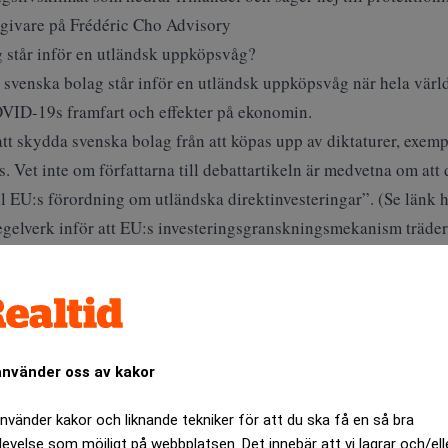
givare på Frédéric Cho Advisory
g står inför en utländsk uppköpsvåg?
tt svenska bolag står inför en utländsk uppköpsvåg när hela värl
 COVID-19s framfart och effekter på ekonomin.
att skydda svenska bolag från att köpas upp av diktaturer, exem
ts. Vet inte om författarna till debattartikeln är medvetna om at
 EU:s förordning om utländska direktinvesteringar”. (
Se länk 
regelverk inför att EU:s investeringsgranskningsmekanism träder
 aldrig varit billigare för utländska investerare att köpa svenska
i praktiken är det lättare sagt än gjort, av de skäl som jag anga
us och se till att överleva. Att köpa företag i andra länder kan 
ärer?
använder oss av kakor
et näringslivsklimat som hedrar frihandel och säger nej till pro
använder kakor och liknande tekniker för att du ska få en så bra
 har? Jag tror att det är viktigt att kapitalmarknaderna bestäm
levelse som möjligt på webbplatsen. Det innebär att vi lagrar och/ell