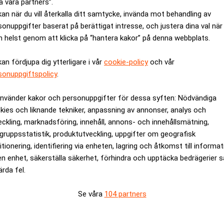
a våra partners”.
e Bank
kan när du vill återkalla ditt samtycke, invända mot behandling av
g står inför en utländsk uppköpsvåg?
sonuppgifter baserat på berättigat intresse, och justera dina val när
knaden. All fokus är på att säkerställa likviditet. Kapitalmarkn
 helst genom att klicka på “hantera kakor” på denna webbplats.
a och USA har sett två mycket intensiva veckor med en hel rad a
kan fördjupa dig ytterligare i vår
cookie-policy
och vår
er dom närmaste veckorna. Pga detta tror jag inte att svenska bo
sonuppgiftspolicy
.
att skydda svenska bolag från att köpas upp av diktaturer, exem
använder kakor och personuppgifter för dessa syften: Nödvändiga
, det vill säga, ägare, pensionsfonder och investerare ska bes
kies och liknande tekniker, anpassning av annonser, analys och
eckling, marknadsföring, innehåll, annons- och innehållsmätning,
 på allt. Om investerare och ägare tycker att bolagen har en bra
gruppsstatistik, produktutveckling, uppgifter om geografisk
 ska bestämma detta och inte regelverket. Samma gäller om dom 
itionering, identifiering via enheten, lagring och åtkomst till informa
 fina och väl rustade bolag med globala nätverk och ägare lång
en enhet, säkerställa säkerhet, förhindra och upptäcka bedrägerier 
 och styrelser säkerställer framtida ägarstrukturer. I detta scena
ärda fel.
nnas internationellt intresse i svenska bolag och det har det allt
Se våra
104 partners
 en uppköpsvåg. Tvärtom, svenska bolag kommer efter pågående k
 mycket väl vara ett scenario som kommer att hända. Svenska bör