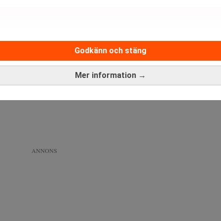
ch det kan vara en styrka när marknaderna kommer igång igen.
 aldrig varit billigare för utländska investerare att köpa svenska
 är inte bara svenska bolag och branscher som är drabbade. Alla 
ett har det inte förändrat sig något och det är inte billigare att 
Godkänn och stäng
ärer?
kapitalmarknaderna bestämmer utvecklingen på börserna och inte 
Mer information →
arknad och detta kommer leda till framgångar för svensk industr
ANNONS