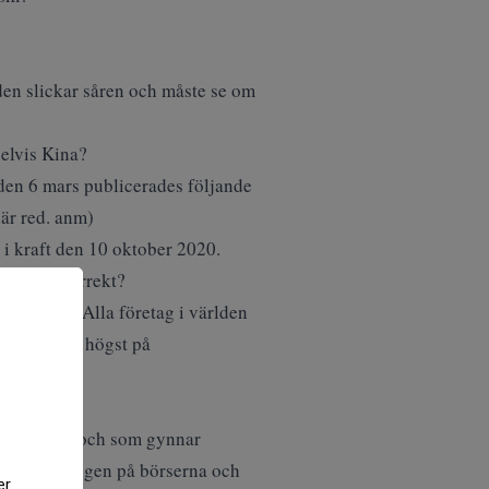
den slickar såren och måste se om
pelvis Kina?
t den 6 mars publicerades följande
här
red. anm)
 i kraft den 10 oktober 2020.
 bolag”, korrekt?
v tidigare. Alla företag i världen
knappast stå högst på
tektionism, och som gynnar
mer utvecklingen på börserna och
er