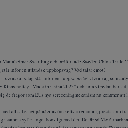
or Mannheimer Swartling och ordförande Sweden China Trade C
g står inför en utländsk uppköpsvåg? Vad talar emot?
 just svenska bolag står inför en ”uppköpsvåg”. Den våg som ant
 av Kinas policy ”Made in China 2025” och som vi redan har sett 
a sig de frågor som EUs nya screeeningmekanism nu kommer att lär
 med all säkerhet på någons önskelista redan nu, precis som fr
lag i samma syfte. Inget konstigt med det. Det är så M&A markn
knaden kan inte förenklas på det sätt som nu antyds. Framgån