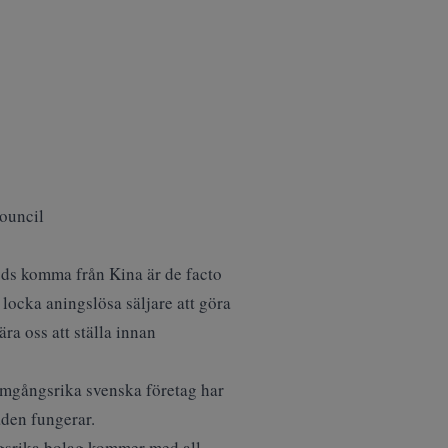
ouncil
yds komma från Kina är de facto
locka aningslösa säljare att göra
a oss att ställa innan
amgångsrika svenska företag har
aden fungerar.
gsrika bolag kommer med all