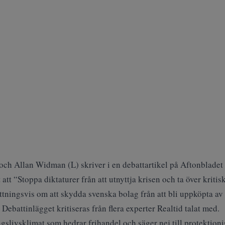
h Allan Widman (L) skriver i en debattartikel på Aftonbladet 
att “Stoppa diktaturer från att utnyttja krisen och ta över kritis
ingsvis om att skydda svenska bolag från att bli uppköpta av di
 Debattinlägget kritiseras från flera experter Realtid talat med.
ngslivsklimat som hedrar frihandel och säger nej till protektion