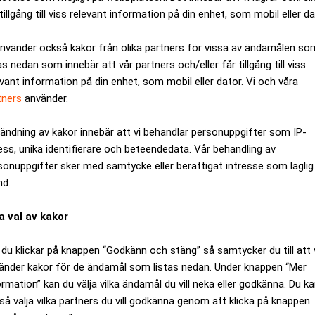
tillgång till viss relevant information på din enhet, som mobil eller da
använder också kakor från olika partners för vissa av ändamålen so
ANNONS
as nedan som innebär att vår partners och/eller får tillgång till viss
evant information på din enhet, som mobil eller dator. Vi och våra
tners
använder.
ändning av kakor innebär att vi behandlar personuppgifter som IP-
ess, unika identifierare och beteendedata. Vår behandling av
sonuppgifter sker med samtycke eller berättigat intresse som laglig
nd.
a val av kakor
du klickar på knappen “Godkänn och stäng” så samtycker du till att 
änder kakor för de ändamål som listas nedan. Under knappen “Mer
ormation” kan du välja vilka ändamål du vill neka eller godkänna. Du k
så välja vilka partners du vill godkänna genom att klicka på knappen
ppköpsvåg från utlandet