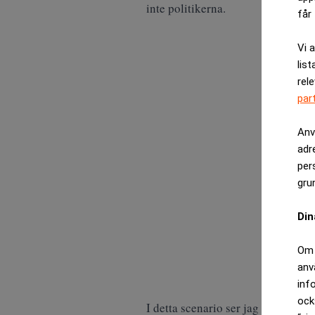
inte politikerna.
får 
Vi 
list
rel
par
Anv
adr
per
gru
Din
Om 
anv
inf
ock
I detta scenario ser jag inte en u