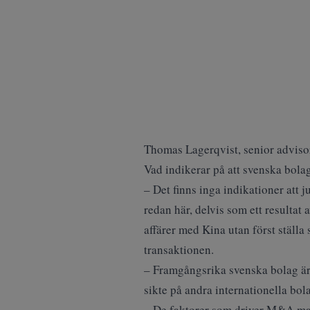
Thomas Lagerqvist, senior advis
Vad indikerar på att svenska bola
– Det finns inga indikationer att
redan här, delvis som ett resultat
affärer med Kina utan först ställ
transaktionen.
– Framgångsrika svenska bolag är
sikte på andra internationella bo
– De faktorer som driver M&A mar