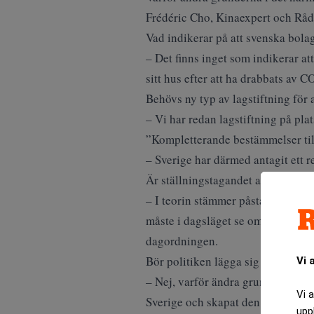
Frédéric Cho, Kinaexpert och Råd
Vad indikerar på att svenska bola
– Det finns inget som indikerar a
sitt hus efter att ha drabbats av
Behövs ny typ av lagstiftning för 
– Vi har redan lagstiftning på pla
”Kompletterande bestämmelser till
– Sverige har därmed antagit ett 
Är ställningstagandet att “Det har
– I teorin stämmer påståendet, men 
måste i dagsläget se om sitt eget h
dagordningen.
Bör politiken lägga sig i dessa aff
Vi 
– Nej, varför ändra grunderna i d
Vi 
Sverige och skapat den välfärd vi
upp