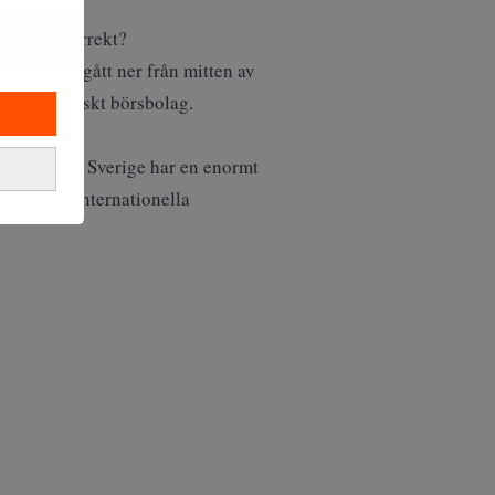
 bolag”, korrekt?
börser har gått ner från mitten av
köpa ett svenskt börsbolag.
politikerna. Sverige har en enormt
i på den internationella