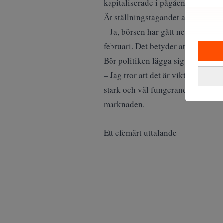
kapitaliserade i pågående kris o
Är ställningstagandet att “Det har
– Ja, börsen har gått ner, men det
februari. Det betyder att relativt s
Bör politiken lägga sig i dessa aff
– Jag tror att det är viktigt att 
stark och väl fungerande kapitalm
marknaden.
Ett efemärt uttalande