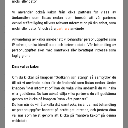
vinnarna när efterfrågan på kalla rum ökar i Europa.
mobil eller dator.
Har anpassat sig till europeiska regler
Vi använder också kakor från olika partners för vissa av
Västeuropa upplevde sin varmaste junimånad någonsin i
ändamålen som listas nedan som innebär att vår partners
och/eller får tillgång till viss relevant information på din enhet, som
år, och temperaturerna passerade 40 grader på flera håll i
mobil eller dator. Vi och våra
partners
använder.
Tyskland.
Användning av kakor innebär att vi behandlar personuppgifter som
Samtidigt väntas fler värmeböljor innan sommaren är över,
IP-adress, unika identifierare och beteendedata. Vår behandling av
vilket driver försäljningen av kylsystem i en region där
personuppgifter sker med samtycke eller berättigat intresse som
laglig grund.
luftkonditionering länge varit ovanlig, skriver
BBC
.
En viktig förklaring är att kinesiska tillverkare har
Dina val av kakor
utvecklat portabla modeller som uppfyller europeiska
Om du klickar på knappen “Godkänn och stäng” så samtycker du
byggnadsregler.
till att vi använder kakor för de ändamål som listas nedan. Under
knappen “Mer information” kan du välja vilka ändamål du vill neka
Till skillnad från traditionella luftkonditioneringssystem
eller godkänna. Du kan också välja vilka partners du vill godkänna
kräver de inte permanent installation eller håltagning i
genom att klicka på knappen “visa våra partners”.
Du kan när du vill återkalla ditt samtycke, invända mot behandling
fasader, något som ofta begränsas av regler för äldre
av personuppgifter baserat på berättigat intresse, och justera dina
byggnader.
val när som helst genom att klicka på “hantera kakor” på denna
webbplats.
ANNONS