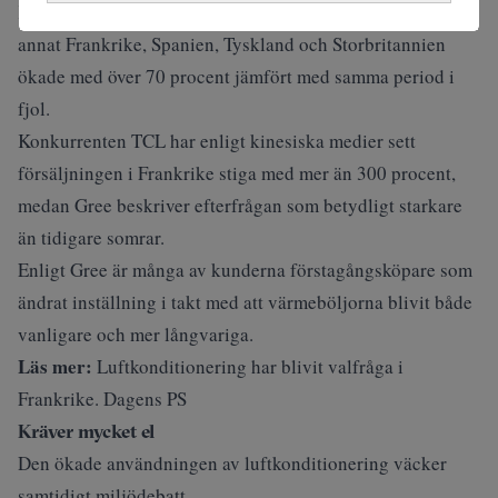
Kinesiska Midea uppger att bolagets försäljning i bland
annat Frankrike, Spanien, Tyskland och Storbritannien
ökade med över 70 procent jämfört med samma period i
fjol.
Konkurrenten TCL har enligt kinesiska medier sett
försäljningen i Frankrike stiga med mer än 300 procent,
medan Gree beskriver efterfrågan som betydligt starkare
än tidigare somrar.
Enligt Gree är många av kunderna förstagångsköpare som
ändrat inställning i takt med att värmeböljorna blivit både
vanligare och mer långvariga.
Läs mer:
Luftkonditionering har blivit valfråga i
Frankrike. Dagens PS
Kräver mycket el
Den ökade användningen av luftkonditionering väcker
samtidigt miljödebatt.