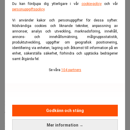
Du kan fördjupa dig ytterligare i vår
cookie-policy
och vår
personuppgiftspolicy
.
Vi använder kakor och personuppgifter för dessa syften:
Nödvändiga cookies och liknande tekniker, anpassning av
annonser, analys och utveckling, marknadsföring, innehåll,
annons- och innehållsmätning, målgruppsstatistik,
produktutveckling, uppgifter om geografisk positionering,
identifiering via enheten, lagring och åtkomst till information på en
enhet, säkerställa säkerhet, förhindra och upptäcka bedrägerier
samt åtgärda fel.
Se våra
104 partners
Läs mer:
The Economist: Européer bör använda AC utan
Godkänn och stäng
dåligt samvete. Realtid
Mer positiva till AC
Mer information →