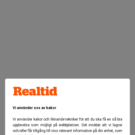
De senaste årens allt intensivare värmeböljor har fått fler
européer att installera luftkonditionering.
Vi använder oss av kakor
Det har fått konsekvenser på andra sidan jorden.
Vi använder kakor och liknande tekniker för att du ska få en så bra
De kinesiska tillverkare är nämligen bland de största
upplevelse som möjligt på webbplatsen. Det innebär att vi lagrar
och/eller får tillgång till viss relevant information på din enhet, som