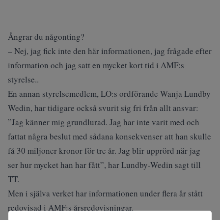
Ångrar du någonting?
– Nej, jag fick inte den här informationen, jag frågade efter
information och jag satt en mycket kort tid i AMF:s
styrelse..
En annan styrelsemedlem, LO:s ordförande Wanja Lundby
Wedin, har tidigare också svurit sig fri från allt ansvar:
”Jag känner mig grundlurad. Jag har inte varit med och
fattat några beslut med sådana konsekvenser att han skulle
få 30 miljoner kronor för tre år. Jag blir upprörd när jag
ser hur mycket han har fått”, har Lundby-Wedin sagt till
TT.
Men i själva verket har informationen under flera år stått
redovisad i AMF:s årsredovisningar.