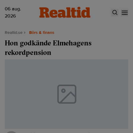
06 aug.
2026
Realtid.se
Börs & finans
Hon godkände Elmehagens
rekordpension