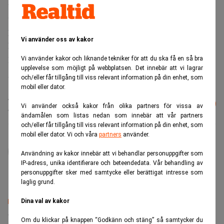
Ebba Lindsö är civilekonom från Handelshögskolan i
Stockholm och har även varit med i Kristdemokraternas
partistyrelse. Posten som vd i Svenskt Näringsliv tillträdde
Vi använder oss av kakor
hon 2003 men fick avgå 2005.
Här kan du själv läsa om Crhister Elemehagens villkor i
Vi använder kakor och liknande tekniker för att du ska få en så bra
upplevelse som möjligt på webbplatsen. Det innebär att vi lagrar
AMF:s årsredoving. Bläddra fram till sidan 77.
och/eller får tillgång till viss relevant information på din enhet, som
mobil eller dator.
Läs mer från Realtid - vårt nyhetsbrev
Prenumerera
Vi använder också kakor från olika partners för vissa av
är kostnadsfritt:
ändamålen som listas nedan som innebär att vår partners
och/eller får tillgång till viss relevant information på din enhet, som
mobil eller dator. Vi och våra
partners
använder.
administrator
Användning av kakor innebär att vi behandlar personuppgifter som
IP-adress, unika identifierare och beteendedata. Vår behandling av
personuppgifter sker med samtycke eller berättigat intresse som
laglig grund.
Dina val av kakor
Senaste lediga jobben
Om du klickar på knappen “Godkänn och stäng” så samtycker du