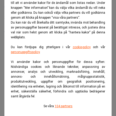
till att vi använder kakor för de ändamål som listas nedan. Under
Bolagsjurist till Eltel AB
knappen “Mer information” kan du välja vilka ändamål du vill neka
Placering:
Bromma, Stockholm
eller godkänna. Du kan också välja vilka partners du vill godkänna
Sista ansökningsdag:
21/08/2026
genom att klicka på knappen “visa våra partners”.
Du kan när du vill återkalla ditt samtycke, invända mot behandling
av personuppgifter baserat på berättigat intresse, och justera dina
Medarbetare inom Intern styrning och kontroll till Alecta
val när som helst genom att klicka på “hantera kakor” på denna
Sista ansökningsdag:
13/06/2026
webbplats.
Du kan fördjupa dig ytterligare i vår
cookie-policy
och vår
ANNONS
personuppgiftspolicy
.
Vi använder kakor och personuppgifter för dessa syften:
Nödvändiga cookies och liknande tekniker, anpassning av
annonser, analys och utveckling, marknadsföring, innehåll,
annons- och innehållsmätning, målgruppsstatistik,
produktutveckling, uppgifter om geografisk positionering,
identifiering via enheten, lagring och åtkomst till information på en
enhet, säkerställa säkerhet, förhindra och upptäcka bedrägerier
samt åtgärda fel.
Se våra
104 partners