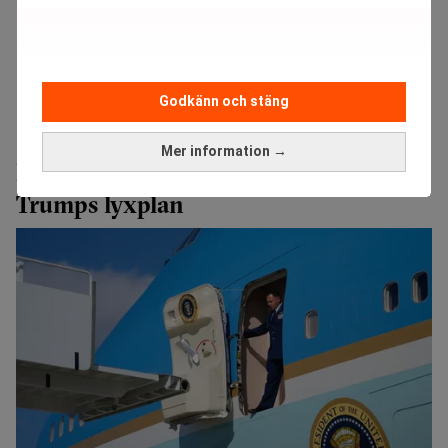
Godkänn och stäng
Realtid.se
Börs & finans
Mer information →
Reportrar stäms – skrev om brister på
Trumps lyxplan