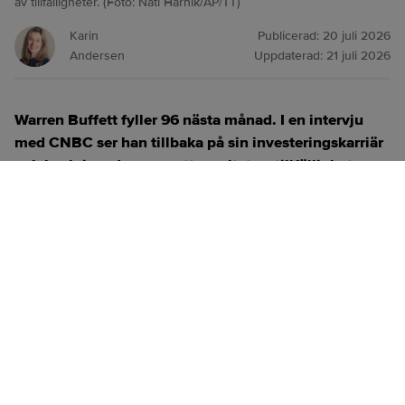
av tillfälligheter. (Foto: Nati Harnik/AP/TT)
Karin
Publicerad:
20 juli 2026
Andersen
Uppdaterad:
21 juli 2026
Warren Buffett fyller 96 nästa månad. I en intervju
med CNBC ser han tillbaka på sin investeringskarriär
och beskriver den som ett resultat av tillfälligheter.
ANNONS