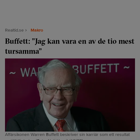
Realtid.se
Makro
Buffett: ”Jag kan vara en av de tio mest
tursamma”
Affärsikonen Warren Buffett beskriver sin karriär som ett resultat