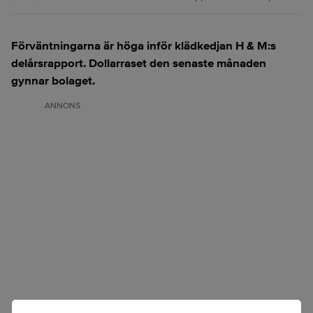
Förväntningarna är höga inför klädkedjan H & M:s
delårsrapport. Dollarraset den senaste månaden
gynnar bolaget.
ANNONS