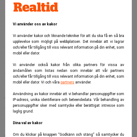
Delårsrapporten för det brutna räkenskapsårets tredje
Vi använder oss av kakor
kvartal presenteras i dag. Vinsten väntas landa på runt 4,5
miljarder kronor, jämfört med 3,8 miljarder för
Vi använder kakor och liknande tekniker för att du ska få en så bra
upplevelse som möjligt på webbplatsen. Det innebär att vi lagrar
motsvarande kvartal förra året. Och lönsamheten mätt som
och/eller får tillgång till viss relevant information på din enhet, som
mobil eller dator.
bruttomarginalen väntas stiga från 59,2 procent till 60,4
procent.
Vi använder också kakor från olika partners för vissa av
ändamålen som listas nedan som innebär att vår partners
– Den stora frågan är om H & M når upp till
och/eller får tillgång till viss relevant information på din enhet, som
förväntningarna om en försäljning på knappt 12 procent i
mobil eller dator. Vi och våra
partners
använder.
augusti, som var en svag månad för klädhandeln i
Användning av kakor innebär att vi behandlar personuppgifter som
Tyskland, säger Rolf Karp, detaljhandelsanalytiker på
IP-adress, unika identifierare och beteendedata. Vår behandling av
personuppgifter sker med samtycke eller berättigat intresse som
Öhman fondkommission.
laglig grund.
Det första halvåret blev det bästa i företagets historia och
Dina val av kakor
H & M-ledningen räknade i samband med att
delårsrapporten presenterades i juni med att öppna
Om du klickar på knappen “Godkänn och stäng” så samtycker du