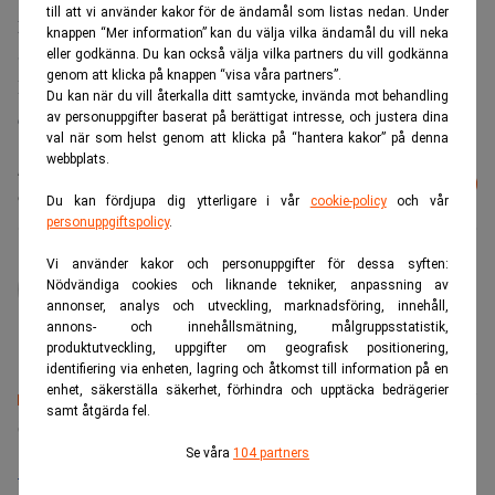
till att vi använder kakor för de ändamål som listas nedan. Under
ytterligare 95 butiker med tyngdpunkt på USA, Frankrike,
knappen “Mer information” kan du välja vilka ändamål du vill neka
Spanien, Tyskland, Storbritannien och Italien.
eller godkänna. Du kan också välja vilka partners du vill godkänna
genom att klicka på knappen “visa våra partners”.
Bolagets börskurs var i maj uppe i 450 kronor. Men
Du kan när du vill återkalla ditt samtycke, invända mot behandling
därefter har kursen fallit rejält.
av personuppgifter baserat på berättigat intresse, och justera dina
val när som helst genom att klicka på “hantera kakor” på denna
webbplats.
Läs mer från Realtid - vårt nyhetsbrev
Prenumerera
är kostnadsfritt:
Du kan fördjupa dig ytterligare i vår
cookie-policy
och vår
personuppgiftspolicy
.
Vi använder kakor och personuppgifter för dessa syften:
administrator
Nödvändiga cookies och liknande tekniker, anpassning av
annonser, analys och utveckling, marknadsföring, innehåll,
annons- och innehållsmätning, målgruppsstatistik,
produktutveckling, uppgifter om geografisk positionering,
identifiering via enheten, lagring och åtkomst till information på en
enhet, säkerställa säkerhet, förhindra och upptäcka bedrägerier
samt åtgärda fel.
Senaste lediga jobben
Se våra
104 partners
Bolagsjurist till Eltel AB