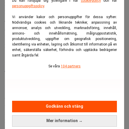
Du kan fördjupa dig ytterligare i vår
cookie-policy
och vår
kvalitetskontroll som bilmärket står för.
personuppgiftspolicy
.
Läs också:
Nya sanktioner mot Ryssland – ska slå mot
Vi använder kakor och personuppgifter för dessa syften:
oljan. Realtid
Nödvändiga cookies och liknande tekniker, anpassning av
annonser, analys och utveckling, marknadsföring, innehåll,
Säljs som premium
annons- och innehållsmätning, målgruppsstatistik,
Prislappen för en piratkopierad BMW ligger enligt,
The
produktutveckling, uppgifter om geografisk positionering,
identifiering via enheten, lagring och åtkomst till information på en
Moscow Times
, på 12–14 miljoner rubel, motsvarande
enhet, säkerställa säkerhet, förhindra och upptäcka bedrägerier
1,5–1,8 miljoner kronor. Det är nivåer som normalt
samt åtgärda fel.
förknippas med en officiell BMW 7‑serie eller X7 på den
Se våra
104 partners
europeiska marknaden.
Men de ryskbyggda bilarna saknar både certifiering,
garanti och BMW:s digitala system. Köparen får en bil
som visserligen ser ut som en BMW, men utan vare sig
Godkänn och stäng
märkets ansvar eller säkerhetskontroller.
Läs också:
Trots sanktionerna – så hjälper företag i väst
Mer information →