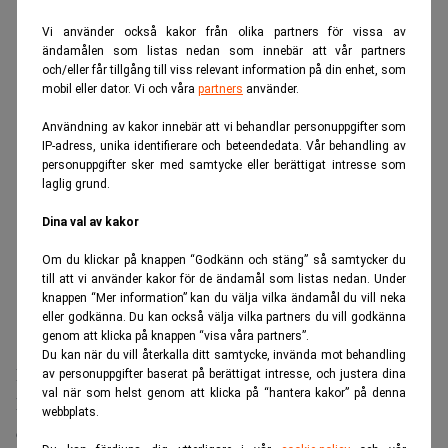
ANNONS
Vi använder också kakor från olika partners för vissa av
ändamålen som listas nedan som innebär att vår partners
och/eller får tillgång till viss relevant information på din enhet, som
mobil eller dator. Vi och våra
partners
använder.
Användning av kakor innebär att vi behandlar personuppgifter som
IP-adress, unika identifierare och beteendedata. Vår behandling av
personuppgifter sker med samtycke eller berättigat intresse som
laglig grund.
Dina val av kakor
Om du klickar på knappen “Godkänn och stäng” så samtycker du
till att vi använder kakor för de ändamål som listas nedan. Under
knappen “Mer information” kan du välja vilka ändamål du vill neka
eller godkänna. Du kan också välja vilka partners du vill godkänna
genom att klicka på knappen “visa våra partners”.
Du kan när du vill återkalla ditt samtycke, invända mot behandling
Produktionen sker dels med komponentlager som blev
av personuppgifter baserat på berättigat intresse, och justera dina
val när som helst genom att klicka på “hantera kakor” på denna
kvar efter att BMW 2022 valde att lämna Ryssland, och
webbplats.
dels med delar som tillverkats lokalt men som saknar den