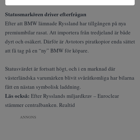
Ryssland. Realtid
Statusmarkören driver efterfrågan
Efter att BMW lämnade Ryssland har tillgången på nya
premiumbilar rasat. Att importera från tredjeland är både
dyrt och osäkert. Därför är Avtotors piratkopior enda sättet
att få tag på en “ny” BMW för köpare.
Statusvärdet är fortsatt högt, och i en marknad där
västerländska varumärken blivit svåråtkomliga har bilarna
fått en nästan symbolisk laddning.
Läs också:
Efter Rysslands miljardkrav – Euroclear
stämmer centralbanken. Realtid
ANNONS