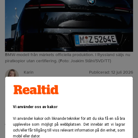
BMW-modell från märkets officiella produktion. I Ryssland säljs nu
piratkopior utan certifiering. (Foto: Joakim Ståhl/SVD/TT)
Karin
Publicerad:
12 juli 2026
Andersen
Uppdaterad:
12 juli 2026
BMW slår larm om att deras tidigare partner Avtotor
Vi använder oss av kakor
nu bygger och säljer BMW‑modeller utan tillstånd i
Ryssland. Bilarna saknar märkets kvalitetskontroll,
Vi använder kakor och liknande tekniker för att du ska få en så bra
certifiering och digitala system – men köps ändå av
upplevelse som möjligt på webbplatsen. Det innebär att vi lagrar
och/eller får tillgång till viss relevant information på din enhet, som
ryska kunder.
mobil eller dator.