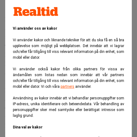
För första halvåret 2005 rapporterade banken intäkter från
sin M&A-verksamhet på 277 miljoner euro, cirka 2,6
Vi använder oss av kakor
miljarder kronor. Intäkterna är fördelade på sammanlagt
Vi använder kakor och liknande tekniker för att du ska få en så bra
90 affärer i Europa, enligt uppgifter från Thomson
upplevelse som möjligt på webbplatsen. Det innebär att vi lagrar
och/eller får tillgång till viss relevant information på din enhet, som
Financial.
mobil eller dator.
Näst bäst på intäktsidan var JP Morgan som kammade hem
Vi använder också kakor från olika partners för vissa av
arvoden för 263 miljoner euro, cirka 2,4 miljarder kronor,
ändamålen som listas nedan som innebär att vår partners
från 80 affärer.
och/eller får tillgång till viss relevant information på din enhet, som
mobil eller dator. Vi och våra
partners
använder.
Deutsche Bank blev bästa europeiska bank då deras
arvoden nådde 207 miljoner euro, cirka 2 miljarder kronor.
Användning av kakor innebär att vi behandlar personuppgifter som
IP-adress, unika identifierare och beteendedata. Vår behandling av
Goldman Sach vann inte på grund av flest antal affärer
personuppgifter sker med samtycke eller berättigat intresse som
utan för att de verkligen tog bra betalt för sina tjänster.
laglig grund.
Banken tjänade i genomsnitt 3 miljoner euro per affär. Det
Dina val av kakor
kan jämföras med Rothschild som för sina 120 affärer