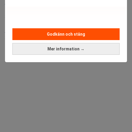
Bolagsjurist till Eltel AB
Placering:
Bromma, Stockholm
Sista ansökningsdag:
21/08/2026
Medarbetare inom Intern styrning och kontroll till Alecta
Godkänn och stäng
Sista ansökningsdag:
13/06/2026
Mer information →
ANNONS