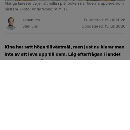
Många kineser väljer att hålla i plånboken när tiderna upplevs som
bistrare. (Foto: Andy Wong /AP/TT).
Johannes
Publicerad:
15 juli 2026
Stenlund
Uppdaterad:
15 juli 2026
Kina har satt höga tillväxtmål, men just nu klarar man
inte av att leva upp till dem. Låg efterfrågan i landet
tycks vara ett skäl.
ANNONS