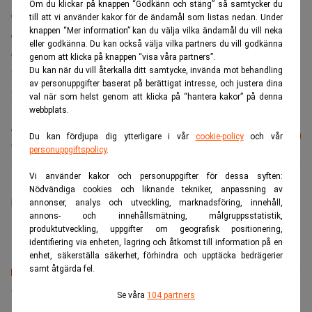
Om du klickar på knappen “Godkänn och stäng” så samtycker du
enbart inkasserade en genomsnittlig avgift på 1,6 miljoner
till att vi använder kakor för de ändamål som listas nedan. Under
knappen “Mer information” kan du välja vilka ändamål du vill neka
euro och därmed tjänade 196 miljoner euro.
eller godkänna. Du kan också välja vilka partners du vill godkänna
Goldman Sachs arbetade med tre stora italienska
genom att klicka på knappen “visa våra partners”.
Du kan när du vill återkalla ditt samtycke, invända mot behandling
bankaffärer. En av dessa var Uni Creditos köp av tyska
av personuppgifter baserat på berättigat intresse, och justera dina
HVB Group, årets största M&A-affär i Europa.
val när som helst genom att klicka på “hantera kakor” på denna
webbplats.
Läs mer från Realtid - vårt nyhetsbrev
Prenumerera
Du kan fördjupa dig ytterligare i vår
cookie-policy
och vår
är kostnadsfritt:
personuppgiftspolicy
.
Vi använder kakor och personuppgifter för dessa syften:
administrator
Nödvändiga cookies och liknande tekniker, anpassning av
annonser, analys och utveckling, marknadsföring, innehåll,
annons- och innehållsmätning, målgruppsstatistik,
produktutveckling, uppgifter om geografisk positionering,
identifiering via enheten, lagring och åtkomst till information på en
enhet, säkerställa säkerhet, förhindra och upptäcka bedrägerier
samt åtgärda fel.
Senaste lediga jobben
Se våra
104 partners