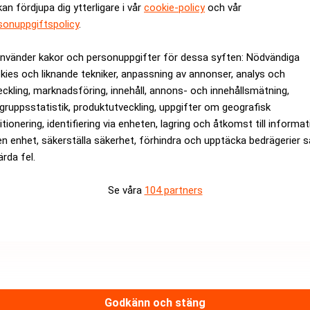
kan fördjupa dig ytterligare i vår
cookie-policy
och vår
ill KKR. Hans hustru är ordförande i styrelsen för Moma.
sonuppgiftspolicy
.
rev är kostnadsfritt:
Prenumerera
använder kakor och personuppgifter för dessa syften: Nödvändiga
kies och liknande tekniker, anpassning av annonser, analys och
eckling, marknadsföring, innehåll, annons- och innehållsmätning,
gruppsstatistik, produktutveckling, uppgifter om geografisk
itionering, identifiering via enheten, lagring och åtkomst till informa
en enhet, säkerställa säkerhet, förhindra och upptäcka bedrägerier 
ärda fel.
Se våra
104 partners
Medarbetare inom Intern styrni
Sista ansökningsdag:
13/06/
Godkänn och stäng
ANNONS