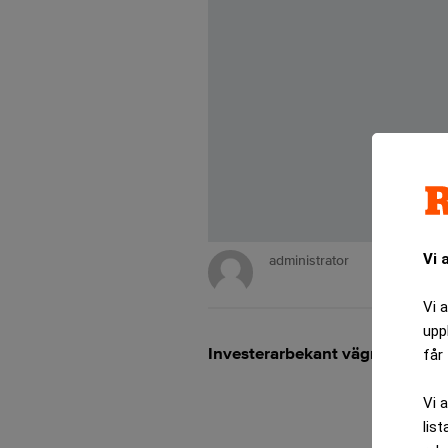
Vi 
administrator
Vi 
upp
Investerarbekant vägrar lämna i
får 
Vi 
list