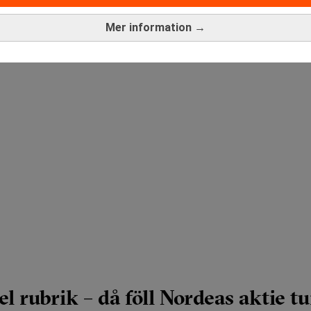
Mer information →
el rubrik – då föll Nordeas aktie t