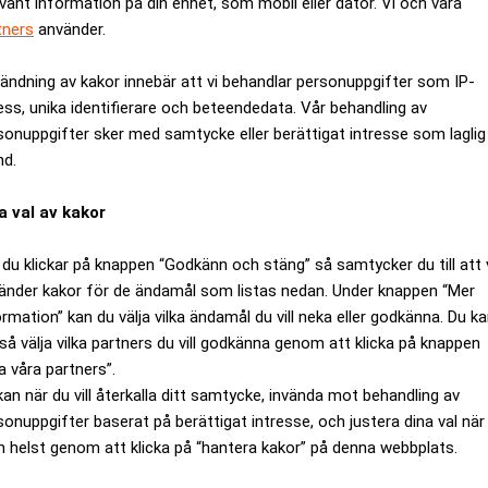
evant information på din enhet, som mobil eller dator. Vi och våra
tners
använder.
ändning av kakor innebär att vi behandlar personuppgifter som IP-
ess, unika identifierare och beteendedata. Vår behandling av
sonuppgifter sker med samtycke eller berättigat intresse som laglig
nd.
a val av kakor
du klickar på knappen “Godkänn och stäng” så samtycker du till att 
änder kakor för de ändamål som listas nedan. Under knappen “Mer
ormation” kan du välja vilka ändamål du vill neka eller godkänna. Du k
 att en trio verk av den amerikanska konstnären Jasper John skul
så välja vilka partners du vill godkänna genom att klicka på knappen
j och vinproducenten Donald Bryant.
a våra partners”.
 en stämning mot Donald Bryant till New York state Supreme cour
kan när du vill återkalla ditt samtycke, invända mot behandling av
lationen tre verk av konstnären Jasper John för tiotals miljone
sonuppgifter baserat på berättigat intresse, och justera dina val när
 helst genom att klicka på “hantera kakor” på denna webbplats.
n investerarna och rotera i kretsen. Enligt stämningen skulle tav
rk (Moma).