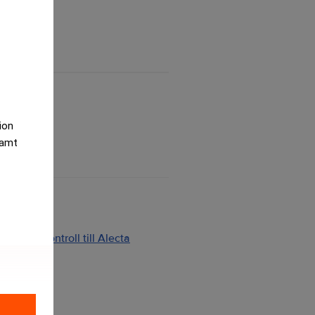
tion
samt
ng och kontroll till Alecta
2026