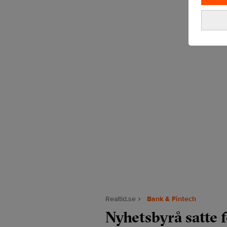
Realtid.se
Bank & Fintech
Nyhetsbyrå satte f