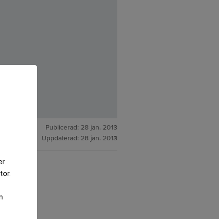
Publicerad:
28 jan. 2013
Uppdaterad:
28 jan. 2013
er
tor.
m