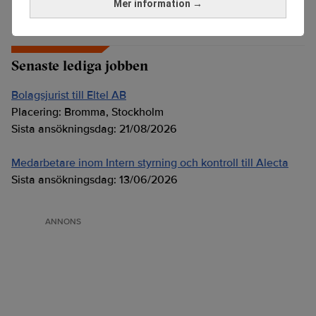
Mer information →
Senaste lediga jobben
Bolagsjurist till Eltel AB
Placering:
Bromma, Stockholm
Sista ansökningsdag:
21/08/2026
Medarbetare inom Intern styrning och kontroll till Alecta
Sista ansökningsdag:
13/06/2026
ANNONS