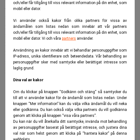
och/eller får tillgång till viss relevant information på din enhet, som
– Det finns också en stor variation i seriositeten bland
mobil eller dator.
rådgivarna, och det kan resultera i att man investerar i
Vi använder också kakor från olika partners för vissa av
produkter med fel risker, eller produkter som man inte
ändamålen som listas nedan som innebär att vår partners
och/eller får tillgång till viss relevant information på din enhet, som
förstår, säger Björkmo.
mobil eller dator. Vi och våra
partners
använder.
Ett annat problem med försäkringsförmedlingen är att
Användning av kakor innebär att vi behandlar personuppgifter som
konsumenterna ofta uppfattar att de har fått rådgivning,
IP-adress, unika identifierare och beteendedata. Vår behandling av
när förmedlaren själv anser att han ägnat sig åt
personuppgifter sker med samtycke eller berättigat intresse som
laglig grund.
marknadsföring.
Dina val av kakor
ANNONS
Om du klickar på knappen “Godkänn och stäng” så samtycker du
till att vi använder kakor för de ändamål som listas nedan. Under
knappen “Mer information” kan du välja vilka ändamål du vill neka
eller godkänna. Du kan också välja vilka partners du vill godkänna
genom att klicka på knappen “visa våra partners”.
Du kan när du vill återkalla ditt samtycke, invända mot behandling
av personuppgifter baserat på berättigat intresse, och justera dina
val när som helst genom att klicka på “hantera kakor” på denna
webbplats.