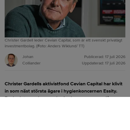
Christer Gardell leder Cevian Capital, som är ett svenskt privatägt
investmentbolag. (Foto: Anders Wiklund/ TT)
Johan
Publicerad:
17 juli 2026
Colliander
Uppdaterad:
17 juli 2026
Christer Gardells aktivistfond Cevian Capital har klivit
in som näst största ägare i hygienkoncernen Essity.
Beskedet, som kom under fredagsmorgonen, får
Carnegieförvaltaren Simon Blecher att tala om en
möjlig vändpunkt för en aktie som haft flera tunga år
på börsen.