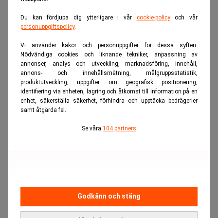
Du kan fördjupa dig ytterligare i vår
cookie-policy
och vår
personuppgiftspolicy
.
Vi använder kakor och personuppgifter för dessa syften:
Nödvändiga cookies och liknande tekniker, anpassning av
annonser, analys och utveckling, marknadsföring, innehåll,
annons- och innehållsmätning, målgruppsstatistik,
produktutveckling, uppgifter om geografisk positionering,
FI siktar på att komma med skärpta föreskrifter under
identifiering via enheten, lagring och åtkomst till information på en
slutet av det här året och början på nästa. En av tankarna i
enhet, säkerställa säkerhet, förhindra och upptäcka bedrägerier
samt åtgärda fel.
arbetet är att införa någon form av ”körkort” eller licens
för försäkringsförmedlarna.
Se våra
104 partners
Läs mer från Realtid - vårt nyhetsbrev
Prenumerera
är kostnadsfritt:
administrator
Godkänn och stäng