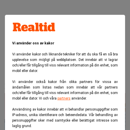
Vi använder oss av kakor
Vi använder kakor och liknande tekniker för att du ska få en så bra
upplevelse som möjligt på webbplatsen. Det innebär att vi lagrar
och/eller får tillgång till viss relevant information på din enhet, som
mobil eller dator.
Realtid.se
Börs & finans
Vi använder också kakor från olika partners för vissa av
Nytt EU-rekord i rysk gasimport
ändamålen som listas nedan som innebär att vår partners
och/eller får tillgång till viss relevant information på din enhet, som
mobil eller dator. Vi och våra
partners
använder.
Användning av kakor innebär att vi behandlar personuppgifter som
IP-adress, unika identifierare och beteendedata. Vår behandling av
personuppgifter sker med samtycke eller berättigat intresse som
laglig grund.