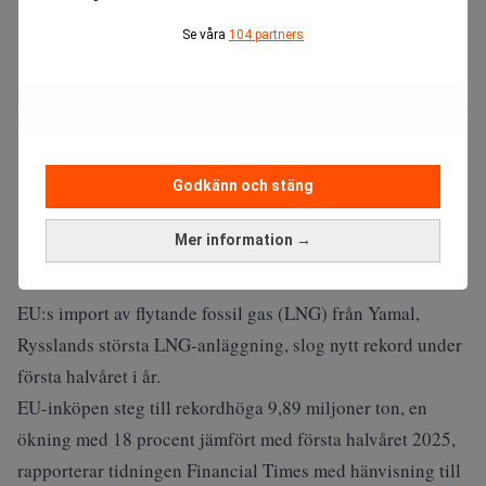
Se våra
104 partners
Godkänn och stäng
Mer information →
EU:s import av flytande fossil gas (LNG) från Yamal,
Rysslands största LNG-anläggning, slog nytt rekord under
första halvåret i år.
EU-inköpen steg till rekordhöga 9,89 miljoner ton, en
ökning med 18 procent jämfört med första halvåret 2025,
rapporterar tidningen Financial Times med hänvisning till