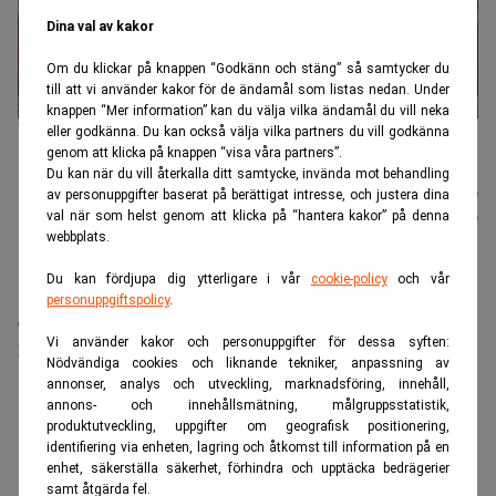
Dina val av kakor
Om du klickar på knappen “Godkänn och stäng” så samtycker du
till att vi använder kakor för de ändamål som listas nedan. Under
knappen “Mer information” kan du välja vilka ändamål du vill neka
Tankfartyg med LNG i tysk hamn. Arkivbild Foto: Stefan Sauer
eller godkänna. Du kan också välja vilka partners du vill godkänna
DPA/AP/TT
genom att klicka på knappen “visa våra partners”.
Du kan när du vill återkalla ditt samtycke, invända mot behandling
Nyhetsbyrån
Publicerad:
13 juli 2026
av personuppgifter baserat på berättigat intresse, och justera dina
TT
Uppdaterad:
13 juli 2026
val när som helst genom att klicka på “hantera kakor” på denna
webbplats.
Du kan fördjupa dig ytterligare i vår
cookie-policy
och vår
EU-inköpen steg till rekordhöga 9,89 miljoner ton, en
personuppgiftspolicy
.
ökning med 18 procent jämfört med första halvåret
Vi använder kakor och personuppgifter för dessa syften:
2025, rapporterar tidningen Financial Times med
Nödvändiga cookies och liknande tekniker, anpassning av
hänvisning till analysförtaget Kpler.
annonser, analys och utveckling, marknadsföring, innehåll,
annons- och innehållsmätning, målgruppsstatistik,
ANNONS
produktutveckling, uppgifter om geografisk positionering,
identifiering via enheten, lagring och åtkomst till information på en
enhet, säkerställa säkerhet, förhindra och upptäcka bedrägerier
samt åtgärda fel.