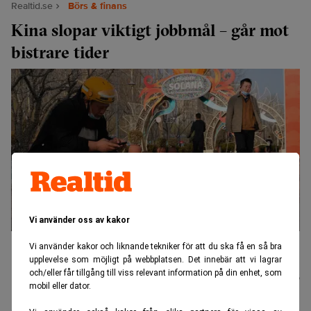
Realtid.se
Börs & finans
Kina slopar viktigt jobbmål – går mot
bistrare tider
Vi använder oss av kakor
Det har varit svårare än väntat att skapa nya jobb i städer, tyder
Vi använder kakor och liknande tekniker för att du ska få en så bra
beslutet på. (Foto: Ng Han Guan/AP/TT).
upplevelse som möjligt på webbplatsen. Det innebär att vi lagrar
och/eller får tillgång till viss relevant information på din enhet, som
Johannes
Publicerad:
11 juli 2026
mobil eller dator.
Stenlund