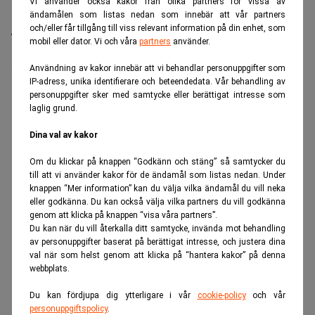
Vi använder också kakor från olika partners för vissa av
ändamålen som listas nedan som innebär att vår partners
och/eller får tillgång till viss relevant information på din enhet, som
Arbetsmarknaden i Kina har inte stärkts som landet
mobil eller dator. Vi och våra
partners
använder.
har velat. Nu tar man bort ett mål som tidigare har
lyfts fram för att peka på ambition.
Användning av kakor innebär att vi behandlar personuppgifter som
IP-adress, unika identifierare och beteendedata. Vår behandling av
ANNONS
personuppgifter sker med samtycke eller berättigat intresse som
laglig grund.
Dina val av kakor
Om du klickar på knappen “Godkänn och stäng” så samtycker du
till att vi använder kakor för de ändamål som listas nedan. Under
knappen “Mer information” kan du välja vilka ändamål du vill neka
eller godkänna. Du kan också välja vilka partners du vill godkänna
genom att klicka på knappen “visa våra partners”.
Du kan när du vill återkalla ditt samtycke, invända mot behandling
av personuppgifter baserat på berättigat intresse, och justera dina
val när som helst genom att klicka på “hantera kakor” på denna
webbplats.
Du kan fördjupa dig ytterligare i vår
cookie-policy
och vår
personuppgiftspolicy
.