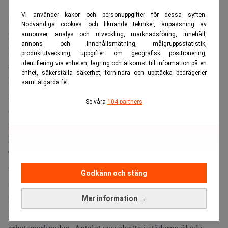
Vi använder kakor och personuppgifter för dessa syften:
Kina slopar för första gången på flera decennier ett
Nödvändiga cookies och liknande tekniker, anpassning av
konkret mål för antalet nya stadsjobb i landets femårsplan.
annonser, analys och utveckling, marknadsföring, innehåll,
annons- och innehållsmätning, målgruppsstatistik,
Beslutet ses som ett tecken på att arbetsmarknaden pressas
produktutveckling, uppgifter om geografisk positionering,
av den svagare ekonomiska utvecklingen.
identifiering via enheten, lagring och åtkomst till information på en
enhet, säkerställa säkerhet, förhindra och upptäcka bedrägerier
I den nya femårsplanen från det kinesiska ministeriet för
samt åtgärda fel.
mänskliga resurser och social trygghet anges endast att
Se våra
104 partners
antalet nya jobb i städerna ska hållas på en ”betydande
nivå”.
Har mattats av rejält
Tidigare planer har innehållit tydliga målsättningar på
tiotals miljoner nya arbetstillfällen. Den senaste planen,
Godkänn och stäng
som gällde 2021–2025, hade ett mål på över 55 miljoner
nya stadsjobb, skriver
Financial Times
.
Mer information →
Bakom förändringen ligger en tydlig avmattning på
arbetsmarknaden. Antalet sysselsatta i städerna ökade