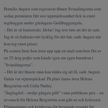
Pernilla August som regisserat filmen Svinalängorna som
sedan premiären fått stor uppmärksamhet fick ta emot
regibaggen under gårdagens Guldbaggengala.
– Det är så fantastiskt. Jävlar! Jag tror inte att det är sant.
Jag är så fruktansvärt lycklig för det här, sade August när
hon tog emot priset.
På scenen läste hon även upp upp ett mail som hon fått av
en 25-årig pojke som kände igen sin egen barndom i
”Svinalängorna”.
– Det är det finaste man kan tänka sig att få, sade August.
Galan var stjärnspäckad. På plats fanns även Helena
Bergström och Colin Nutley.
”Änglagård – tredje gången gillt” vann publikens pris – en
revansch för Helena Bergström som gått ut och kritiserat
Filminstitutet och kritikerna för bristande respekt för