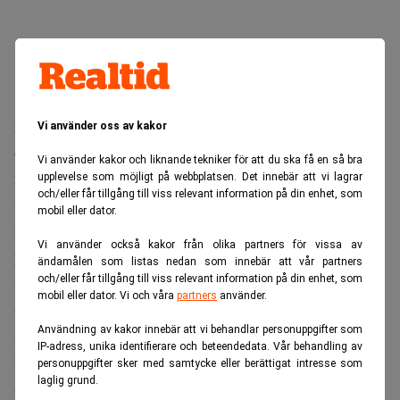
Danska Axcel har stängt sin fond Axcel VI till sin hard cap
Vi använder oss av kakor
om 800 miljoner euro. Det är riskkapitalbolagets största
Vi använder kakor och liknande tekniker för att du ska få en så bra
fond hittills. Det framgår av ett pressmeddelande. Bland
upplevelse som möjligt på webbplatsen. Det innebär att vi lagrar
och/eller får tillgång till viss relevant information på din enhet, som
investerarna återfinns nordiska och europeiska
mobil eller dator.
institutionella investerare, däribland svenskt
Vi använder också kakor från olika partners för vissa av
pensionskapital, enligt uppgifter till Realtid.
ändamålen som listas nedan som innebär att vår partners
Samtidigt satsar det Köpenhamnsbaserade PE-bolaget
och/eller får tillgång till viss relevant information på din enhet, som
mobil eller dator. Vi och våra
partners
använder.
ännu mer på Sverige med en rad nyrekryteringar.
Användning av kakor innebär att vi behandlar personuppgifter som
Stockholm-kontoret består nu av tio personer,
IP-adress, unika identifierare och beteendedata. Vår behandling av
motsvarande en tredjedel av Axcels totala styrka.
personuppgifter sker med samtycke eller berättigat intresse som
laglig grund.
Axcel VI restes 2020. Fonden uppgick då till 630 miljoner