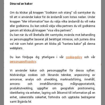
euro och har hittills investerat i bland andra SuperOffice,
Dina val av kakor
Moment, VetGruppen samt i svenska IT-bolaget AddPro
Om du klickar på knappen “Godkänn och stäng” så samtycker du
och installationsföretaget Currentum. I Sverige har Axcel
till att vi använder kakor för de ändamål som listas nedan. Under
knappen “Mer information” kan du välja vilka ändamål du vill neka
sedan tidigare även investerat i kosmetikmärket Isadora
eller godkänna. Du kan också välja vilka partners du vill godkänna
och hostingföretaget Loopia.
genom att klicka på knappen “visa våra partners”.
Du kan när du vill återkalla ditt samtycke, invända mot behandling
Londonbaserade MVision Private Equity Advisers Limited
av personuppgifter baserat på berättigat intresse, och justera dina
har agerat strategisk rådgivare till Axcel och Clifford
val när som helst genom att klicka på “hantera kakor” på denna
webbplats.
Chance LLP and Plesner legal rådgivare.
Du kan fördjupa dig ytterligare i vår
cookie-policy
och vår
Läs mer från Realtid - vårt nyhetsbrev
personuppgiftspolicy
.
Prenumerera
är kostnadsfritt:
Vi använder kakor och personuppgifter för dessa syften:
Nödvändiga cookies och liknande tekniker, anpassning av
Axcel
annonser, analys och utveckling, marknadsföring, innehåll,
annons- och innehållsmätning, målgruppsstatistik,
produktutveckling, uppgifter om geografisk positionering,
identifiering via enheten, lagring och åtkomst till information på en
Marlene Sellebraten
enhet, säkerställa säkerhet, förhindra och upptäcka bedrägerier
samt åtgärda fel.