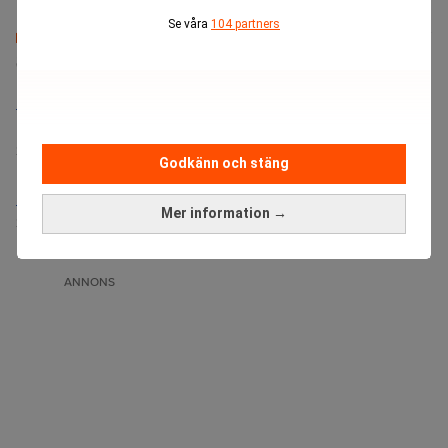
Se våra
104 partners
Senaste lediga jobben
Bolagsjurist till Eltel AB
Placering:
Bromma, Stockholm
Sista ansökningsdag:
21/08/2026
Godkänn och stäng
Medarbetare inom Intern styrning och kontroll till Alecta
Mer information →
Sista ansökningsdag:
13/06/2026
ANNONS