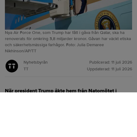
Nya Air Force One, som Trump har fått i gåva från Qatar, ska ha
renoverats för omkring 3,8 miljarder kronor. Gåvan har väckt etiska
och säkerhetsmässiga farhågor. Foto: Julia Demaree
Nikhinson/AP/TT
Nyhetsbyrån
Publicerad:
11 juli 2026
TT
Uppdaterad:
11 juli 2026
När president Trump åkte hem från Natomötet i
Ankara i veckan reste han med ett äldre Air Force
One-plan, inte det skänkta flygplan från Qatar som
han kom dit med.
ANNONS