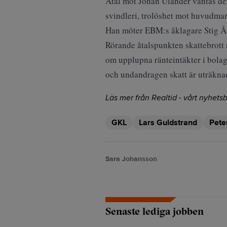
Åtal mot Johan Ulander väntas den
svindleri, trolöshet mot huvudman,
Han möter EBM:s åklagare Stig Åst
Rörande åtalspunkten skattebrott 
om upplupna ränteintäkter i bolag
och undandragen skatt är uträknad
Läs mer från Realtid - vårt nyhetsb
GKL
Lars Guldstrand
Pete
Sara Johansson
Senaste lediga jobben