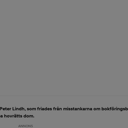
eter Lindh, som friades från misstankarna om bokföringsbr
ea hovrätts dom.
ANNONS