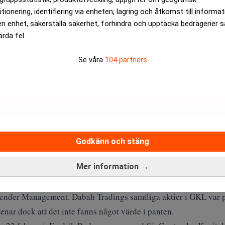
itionering, identifiering via enheten, lagring och åtkomst till informa
en enhet, säkerställa säkerhet, förhindra och upptäcka bedrägerier 
ärda fel.
det att förundersökningen mot Guldstrand och Lindh är en del
Se våra
104 partners
ender High Yield-obligationerna som såldes för flera hundra mi
ch Lindh överenskommit med företrädare för Dabah, Johan Uland
 betala ett aktieägartillskott på 245 miljoner kronor jämte rän
alningsskyldigheten ska fullgöras genom att låta panthavarna till
 betala beloppen.
Godkänn och stäng
r att uppfylla ett investeringsåtagande i GKL på 306 miljoner k
 halv miljon aktier i GKL jämte ränta. För att få in pengarna frå
Mer information →
cent ränta på lån från HYI på 150 miljoner kronor och 12 proce
ender Management. Dabah Tradings samtliga aktier i GKL var pa
nar dock att det inte fanns något värde i panten.