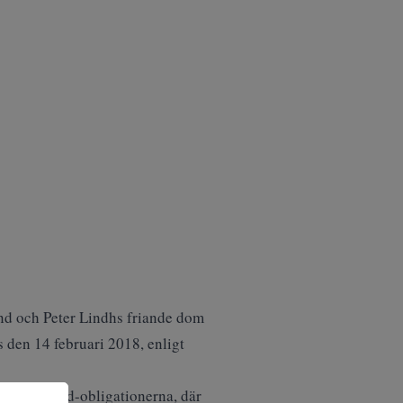
d och Peter Lindhs friande dom
 den 14 februari 2018, enligt
High Yield-obligationerna, där