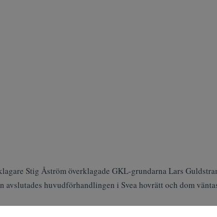
agare Stig Åström överklagade GKL-grundarna Lars Guldstran
dan avslutades huvudförhandlingen i Svea hovrätt och dom väntas
kobrottsmyndighetens omfattande utredning rörande Contender 