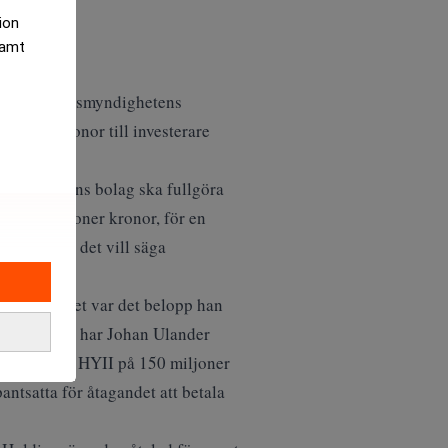
tion
samt
 av Ekobrottsmyndighetens
ljoner kronor till investerare
er, att hans bolag ska fullgöra
ta, 61 miljoner kronor, för en
 aktierna, det vill säga
ronor, vilket var det belopp han
n allmänheten har Johan Ulander
nt ränta på HYII på 150 miljoner
ntsatta för åtagandet att betala