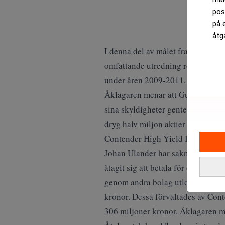
pos
på 
åtg
I denna del av målet framkommer 
omfattande utredning rörande Cont
under åren 2009-2011.
Åklagaren menar att Guldstrand o
sina skyldigheter gentemot GKL och
dryg halv miljon aktier i GKL. Bet
Contender High Yield I, II och III
Johan Ulander har saknat medel fö
åtagit sig att betala för drygt en
genom andra bolag utlovat 18 pro
kronor. Dessa förvaltades av Cont
306 miljoner kronor. Åklagaren me