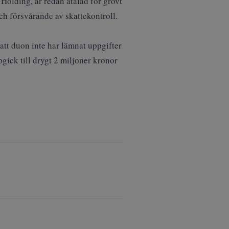
Holding, är redan åtalad för grovt
ch försvårande av skattekontroll.
att duon inte har lämnat uppgifter
gick till drygt 2 miljoner kronor