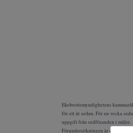
Ekobrottsmyndighetens kammaråkl
för ett år sedan. För en vecka se
uppgift från ordföranden i målet.
Förundersökningen är en del av E