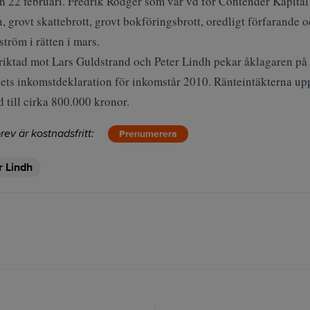
 22 februari. Fredrik Rodger som var vd för Contender Kapital 
 grovt skattebrott, grovt bokföringsbrott, oredligt förfarande o
röm i rätten i mars.
riktad mot Lars Guldstrand och Peter Lindh pekar åklagaren på 
ets inkomstdeklaration för inkomstår 2010. Ränteintäkterna upp
 till cirka 800.000 kronor.
rev är kostnadsfritt:
Prenumerera
r Lindh