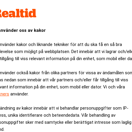
talad och Johan Ulander väntar på åtal.
nades in under 2016, rörde grovt bokföringsbrott, grovt skatt
använder oss av kakor
oppas på en fällande dom i Svea hovrätt, ska Guldstrand och L
apital AB ha åsidosatt bokföringsskyldigheten för räkenskap
använder kakor och liknande tekniker för att du ska få en så bra
rna på Johan Ulanders bolag Dabah Trading i årsredovisningen. 
levelse som möjligt på webbplatsen. Det innebär att vi lagrar och/ell
er kronor jämte ränta med 61 miljoner kronor. Ytterligare en fo
tillgång till viss relevant information på din enhet, som mobil eller da
 Mining på 18 miljoner kronor jämte en ränta om cirka en halv
använder också kakor från olika partners för vissa av ändamålen so
as nedan som innebär att vår partners och/eller får tillgång till viss
t då bolagets redovisninng legat till grund för investeringsbeslu
evant information på din enhet, som mobil eller dator. Vi och våra
 belopp”. Säkerheten bestod av 150.000 aktier i GKL som, enlig
tners
använder.
mband med Contender-obligationerna.
m utelämnats från årsredoviningarna till 212 miljoner kronor 
ändning av kakor innebär att vi behandlar personuppgifter som IP-
ess, unika identifierare och beteendedata. Vår behandling av
ed en ränta om 3 miljoner kronor. För räkenskapsåret 2011 uppg
sonuppgifter sker med samtycke eller berättigat intresse som laglig
 miljoner kronor.
nd.