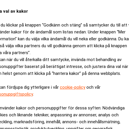
essa räkenskapsår men det har inte betalats av investerarna. E
, vilket det inte gjort. Detta har i sin tur gett sken av att behove
a val av kakor
du klickar på knappen “Godkänn och stäng” så samtycker du till att 
ovt penninghäleri har åklagaren uppgett att Guldstrand och Lin
änder kakor för de ändamål som listas nedan. Under knappen “Mer
erna för GKL Growth Capital AB i Stockholm och Dabah Trading S
ormation” kan du välja vilka ändamål du vill neka eller godkänna. Du k
 brottsligt förvärv”.
så välja vilka partners du vill godkänna genom att klicka på knappen
a våra partners”.
ANNONS
kan när du vill återkalla ditt samtycke, invända mot behandling av
sonuppgifter baserat på berättigat intresse, och justera dina val när
 helst genom att klicka på “hantera kakor” på denna webbplats.
kan fördjupa dig ytterligare i vår
cookie-policy
och vår
sonuppgiftspolicy
.
använder kakor och personuppgifter för dessa syften: Nödvändiga
kies och liknande tekniker, anpassning av annonser, analys och
eckling, marknadsföring, innehåll, annons- och innehållsmätning,
gruppsstatistik, produktutveckling, uppgifter om geografisk