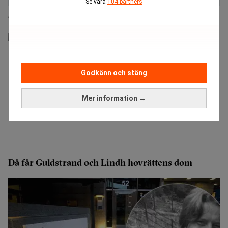
Se våra
104 partners
Guldstrand och Lindh frias i hovrätten
Godkänn och stäng
Mer information →
Då får Guldstrand och Lindh hovrättens dom