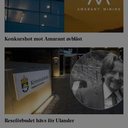
Konkurshot mot Amarant avblåst
Reseförbudet hävs för Ulander