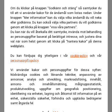
Om du klickar på knappen “Godkänn och stäng” så samtycker du
till att vi använder kakor för de ändamål som listas nedan. Under
knappen “Mer information” kan du välja vilka ändamål du vill neka
eller godkänna. Du kan också välja vilka partners du vill godkänna
genom att klicka på knappen “visa våra partners”.
Du kan när du vill återkalla ditt samtycke, invända mot behandling
av personuppgifter baserat på berättigat intresse, och justera dina
val när som helst genom att klicka på “hantera kakor” på denna
webbplats.
Du kan fördjupa dig ytterligare i vår
cookie-policy
och vår
personuppgiftspolicy
.
Vi använder kakor och personuppgifter för dessa syften:
Nödvändiga cookies och liknande tekniker, anpassning av
annonser, analys och utveckling, marknadsföring, innehåll,
annons- och innehållsmätning, målgruppsstatistik,
produktutveckling, uppgifter om geografisk positionering,
identifiering via enheten, lagring och åtkomst till information på en
enhet, säkerställa säkerhet, förhindra och upptäcka bedrägerier
samt åtgärda fel.