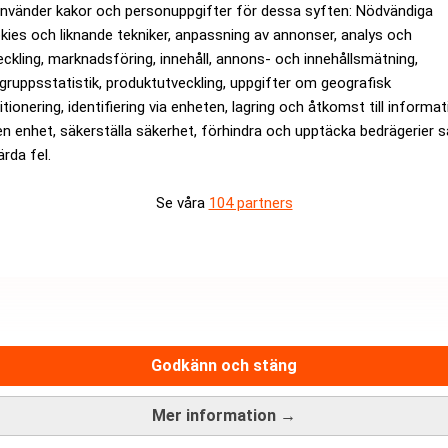
använder kakor och personuppgifter för dessa syften: Nödvändiga
sant för er?
kies och liknande tekniker, anpassning av annonser, analys och
iker mot sig, alla rekommenderar ”sälj”. Det är det som är så kul
eckling, marknadsföring, innehåll, annons- och innehållsmätning,
rots att bolaget har alla blickar riktade mot sig, att ha en uppf
gruppsstatistik, produktutveckling, uppgifter om geografisk
itionering, identifiering via enheten, lagring och åtkomst till informa
 att genomföra förändringar i ett bolag som är noterat jämfört me
en enhet, säkerställa säkerhet, förhindra och upptäcka bedrägerier 
ärda fel.
ANNONS
Se våra
104 partners
Godkänn och stäng
Mer information →