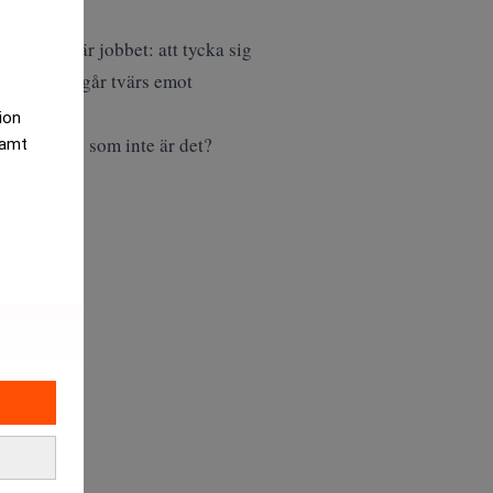
 med det här jobbet: att tycka sig
attning som går tvärs emot
tion
d ett bolag som inte är det?
samt