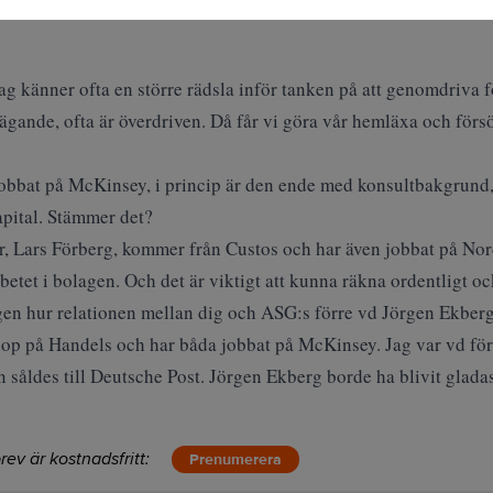
lag känner ofta en större rädsla inför tanken på att genomdriva f
t ägande, ofta är överdriven. Då får vi göra vår hemläxa och för
obbat på McKinsey, i princip är den ende med konsultbakgrund, oc
pital. Stämmer det?
er, Lars Förberg, kommer från Custos och har även jobbat på Nord
etet i bolagen. Och det är viktigt att kunna räkna ordentligt oc
gen hur relationen mellan dig och ASG:s förre vd Jörgen Ekberg
hop på Handels och har båda jobbat på McKinsey. Jag var vd för
 såldes till Deutsche Post. Jörgen Ekberg borde ha blivit glada
rev är kostnadsfritt:
Prenumerera