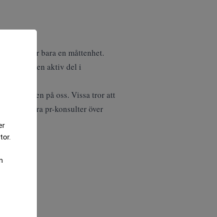
ngar. Det är bara en måttenhet.
dning” som en aktiv del i
vi har ögonen på oss. Vissa tror att
inte ha några pr-konsulter över
er
tor.
m