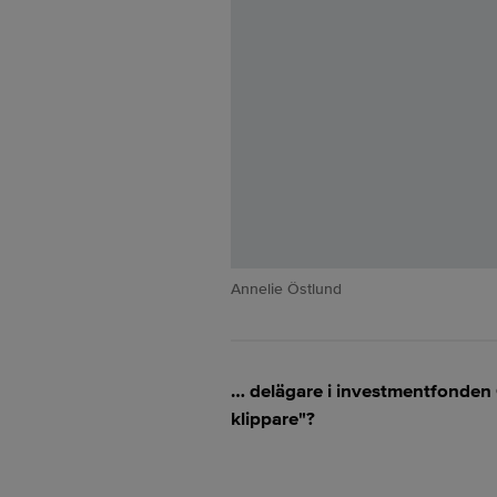
Annelie Östlund
… delägare i investmentfonden C
klippare"?