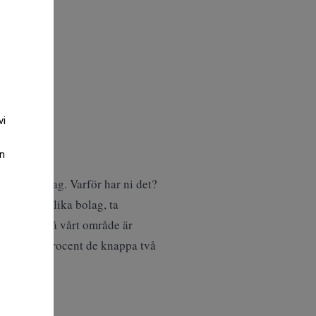
vi
an
ublika bolag. Varför har ni det?
å in i publika bolag, ta
nkurrensen på vårt område är
ärmare 100 procent de knappa två