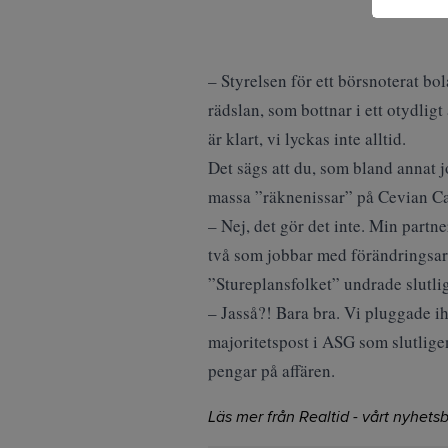
– Styrelsen för ett börsnoterat bo
rädslan, som bottnar i ett otydlig
är klart, vi lyckas inte alltid.
Det sägs att du, som bland annat j
massa ”räknenissar” på Cevian Ca
– Nej, det gör det inte. Min partn
två som jobbar med förändringsarb
”Stureplansfolket” undrade slutli
– Jasså?! Bara bra. Vi pluggade i
majoritetspost i ASG som slutligen
pengar på affären.
Läs mer från Realtid - vårt nyhetsb