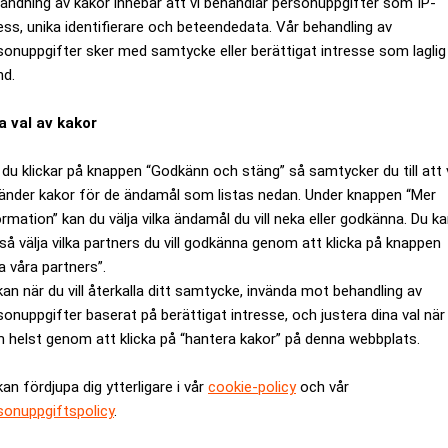
ändning av kakor innebär att vi behandlar personuppgifter som IP-
ess, unika identifierare och beteendedata. Vår behandling av
sonuppgifter sker med samtycke eller berättigat intresse som laglig
nd.
a val av kakor
du klickar på knappen “Godkänn och stäng” så samtycker du till att 
änder kakor för de ändamål som listas nedan. Under knappen “Mer
ormation” kan du välja vilka ändamål du vill neka eller godkänna. Du k
så välja vilka partners du vill godkänna genom att klicka på knappen
Sverige som har som uttalad policy att uteslutande investera i p
a våra partners”.
 ganska hård konkurrens för närvarande. Vi är ensamma om att g
kan när du vill återkalla ditt samtycke, invända mot behandling av
sonuppgifter baserat på berättigat intresse, och justera dina val när
lats i styrelsen för att förändra bolaget inifrån. Det gör att ko
 helst genom att klicka på “hantera kakor” på denna webbplats.
lativt framgångsrika, har haft en genomsnittlig avkastning på n
kan fördjupa dig ytterligare i vår
cookie-policy
och vår
dé?
sonuppgiftspolicy
.
att göra det vi gör, och det är inte många som har det.