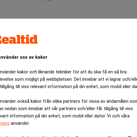
 Är det pengar, makt eller både och?
ångar i hundradelar och centimetrar, vi mäter vår framgång i pe
tvecklar sig som du vill, använder du dig av ”pr” och ”ryktesspri
ska originellt i din bransch. Är det sant?
använder oss av kakor
lt att ha en öppen attityd. Vi jobbar i publika bolag och vet att 
omkring på DI hela dagarna, men det har vi inte. Vi har valt att 
använder kakor och liknande tekniker för att du ska få en så bra
levelse som möjligt på webbplatsen. Det innebär att vi lagrar och/ell
ra över att de inte får vara med i tidningen lika ofta som du?
tillgång till viss relevant information på din enhet, som mobil eller da
ANNONS
använder också kakor från olika partners för vissa av ändamålen so
as nedan som innebär att vår partners och/eller får tillgång till viss
evant information på din enhet, som mobil eller dator. Vi och våra
tners
använder.