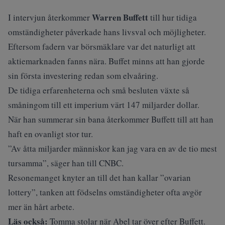
Warren Buffett
I intervjun återkommer
till hur tidiga
omständigheter påverkade hans livsval och möjligheter.
Eftersom fadern var börsmäklare var det naturligt att
aktiemarknaden fanns nära. Buffet minns att han gjorde
sin första investering redan som elvaåring.
De tidiga erfarenheterna och små besluten växte så
småningom till ett imperium värt 147 miljarder dollar.
När han summerar sin bana återkommer Buffett till att han
haft en ovanligt stor tur.
”Av åtta miljarder människor kan jag vara en av de tio mest
tursamma”, säger han till
CNBC
.
Resonemanget knyter an till det han kallar ”ovarian
lottery”, tanken att födselns omständigheter ofta avgör
mer än hårt arbete.
Läs också:
Tomma stolar när Abel tar över efter Buffett.