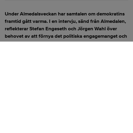
Under Almedalsveckan har samtalen om demokratins
framtid gått varma. I en intervju, sänd från Almedalen,
reflekterar Stefan Engeseth och Jörgen Wahl över
behovet av att förnya det politiska engagemanget och
hur modern teknik kan användas för att överbrygga
klyftan mellan medborgare och beslutsfattare.
Titta på
videosidan
för en ren videoupplevelse.
ANNONS