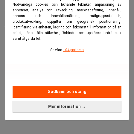
Nödvändiga cookies och liknande tekniker, anpassning av
annonser, analys och utveckling, marknadsföring, innehåll,
Warren Buffett fyller 96 nästa månad. I en intervju
annons- och innehållsmätning, målgruppsstatistik,
med CNBC ser han tillbaka på sin investeringskarriär
produktutveckling, uppgifter om geografisk positionering,
och beskriver den som ett resultat av tillfälligheter.
identifiering via enheten, lagring och åtkomst till information på en
enhet, säkerställa säkerhet, förhindra och upptäcka bedrägerier
ANNONS
samt åtgärda fel.
Se våra
104 partners
Godkänn och stäng
Mer information →