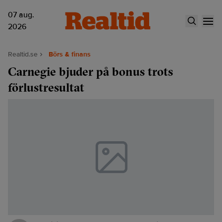
07 aug.
2026
Realtid.se
Börs & finans
Carnegie bjuder på bonus trots
förlustresultat