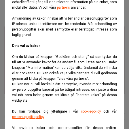
Realtid.se
Makro
och/eller får tillgång till viss relevant information på din enhet, som
mobil eller dator. Vi och våra
partners
använder.
Buffett: ”Jag kan vara en av de tio mest
tursamma”
Användning av kakor innebär att vi behandlar personuppgifter som
IP-adress, unika identifierare och beteendedata. Vår behandling av
personuppgifter sker med samtycke eller berättigat intresse som
laglig grund.
Dina val av kakor
Om du klickar på knappen “Godkänn och stäng” så samtycker du
till att vi använder kakor för de ändamål som listas nedan. Under
knappen “Mer information” kan du välja vilka ändamål du vill neka
eller godkänna. Du kan också välja vilka partners du vill godkänna
genom att klicka på knappen “visa våra partners”.
Du kan när du vill återkalla ditt samtycke, invända mot behandling
av personuppgifter baserat på berättigat intresse, och justera dina
val när som helst genom att klicka på “hantera kakor” på denna
Affärsikonen Warren Buffett beskriver sin karriär som ett resultat
webbplats.
av tillfälligheter. (Foto: Nati Harnik/AP/TT)
Du kan fördjupa dig ytterligare i vår
cookie-policy
och vår
Karin
Publicerad:
20 juli 2026
personuppgiftspolicy
.
Andersen
Uppdaterad:
21 juli 2026
Vi använder kakor och personuppgifter för dessa syften: