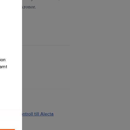
 miljarder kronor.
tion
samt
ng och kontroll till Alecta
2026