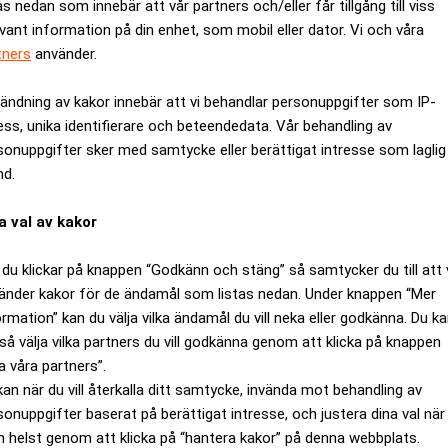
as nedan som innebär att vår partners och/eller får tillgång till viss
evant information på din enhet, som mobil eller dator. Vi och våra
tners
använder.
ändning av kakor innebär att vi behandlar personuppgifter som IP-
ess, unika identifierare och beteendedata. Vår behandling av
sonuppgifter sker med samtycke eller berättigat intresse som laglig
nd.
a val av kakor
du klickar på knappen “Godkänn och stäng” så samtycker du till att 
änder kakor för de ändamål som listas nedan. Under knappen “Mer
ormation” kan du välja vilka ändamål du vill neka eller godkänna. Du k
takt året ut kommer förra årets rekord på 81 miljarder euro, cirka
så välja vilka partners du vill godkänna genom att klicka på knappen
er till ett värde av 55 miljarder euro, cirka 517 miljarder kronor
a våra partners”.
40 miljarder kronor. Detta rapporterar undersökningsföretaget 
kan när du vill återkalla ditt samtycke, invända mot behandling av
kkapitalbolaget Candover.
sonuppgifter baserat på berättigat intresse, och justera dina val när
 helst genom att klicka på “hantera kakor” på denna webbplats.
nas uppköpet av den spanska resebyrån Amadeus för 4,3 miljard