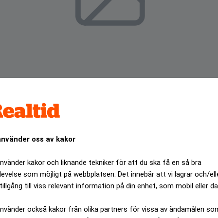
använder oss av kakor
använder kakor och liknande tekniker för att du ska få en så bra
affärer nådde 33,5 miljarder euro, cirka 315 miljarder kronor
levelse som möjligt på webbplatsen. Det innebär att vi lagrar och/ell
tillgång till viss relevant information på din enhet, som mobil eller da
ANNONS
använder också kakor från olika partners för vissa av ändamålen so