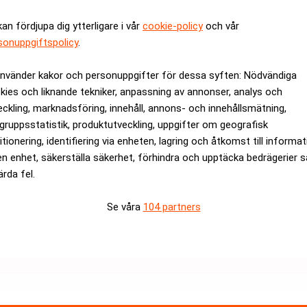
ptes av Wallenbergsstyrda EQT för 3,8 miljarder euro, cirka 36
kan fördjupa dig ytterligare i vår
cookie-policy
och vår
ta buy-out fond på ett värde av 6 miljarder euro.
sonuppgiftspolicy
.
använder kakor och personuppgifter för dessa syften: Nödvändiga
rev är kostnadsfritt:
Prenumerera
kies och liknande tekniker, anpassning av annonser, analys och
eckling, marknadsföring, innehåll, annons- och innehållsmätning,
gruppsstatistik, produktutveckling, uppgifter om geografisk
itionering, identifiering via enheten, lagring och åtkomst till informa
en enhet, säkerställa säkerhet, förhindra och upptäcka bedrägerier 
ärda fel.
Se våra
104 partners
Medarbetare inom Intern styrni
Sista ansökningsdag:
13/06/