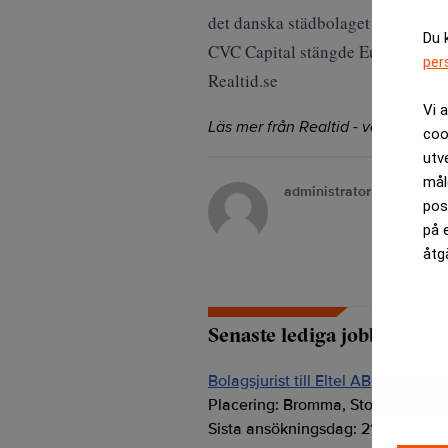
det danska städbolaget ISS som kö
Du 
CVC Capital stängde Europas störs
per
Realtid.se
Vi 
Läs mer från Realtid - vårt nyhetsb
coo
utv
mål
administrator
pos
på 
åtg
Senaste lediga jobben
Bolagsjurist till Eltel AB
Placering:
Bromma, Stockholm
Sista ansökningsdag:
21/08/2026