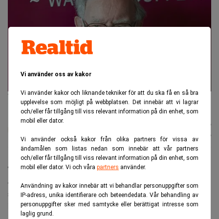
Vi använder oss av kakor
Vi använder kakor och liknande tekniker för att du ska få en så bra
Warren Buffett säger att det finns inte mycket på börsen just nu att
upplevelse som möjligt på webbplatsen. Det innebär att vi lagrar
investera i. (Foto: Nati Harnik / AP /TT)
och/eller får tillgång till viss relevant information på din enhet, som
mobil eller dator.
Johan
Publicerad:
15 juli 2026
Colliander
Uppdaterad:
15 juli 2026
Vi använder också kakor från olika partners för vissa av
ändamålen som listas nedan som innebär att vår partners
och/eller får tillgång till viss relevant information på din enhet, som
mobil eller dator. Vi och våra
partners
använder.
Warren Buffett riktar skarp kritik mot en
aktiemarknad som han menar drivs allt mer av
Användning av kakor innebär att vi behandlar personuppgifter som
spekulativ handel snarare än långsiktigt
IP-adress, unika identifierare och beteendedata. Vår behandling av
investerande.
personuppgifter sker med samtycke eller berättigat intresse som
laglig grund.