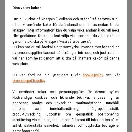
ANNONS
Dina val av kakor
Om du klickar på knappen “Godkänn och stäng” så samtycker du
till att vi använder kakor för de ändamål som listas nedan. Under
knappen “Mer information” kan du välja vilka ändamål du vill neka
eller godkänna. Du kan också välja vilka partners du vill godkänna
genom att klicka på knappen “visa våra partners”.
Du kan när du vill återkalla ditt samtycke, invända mot behandling
av personuppgifter baserat på berättigat intresse, och justera dina
val när som helst genom att klicka på “hantera kakor” på denna
webbplats.
Du kan fördjupa dig ytterligare i vår
cookie-policy
och vår
personuppgiftspolicy
.
Vi använder kakor och personuppgifter för dessa syften:
Nödvändiga cookies och liknande tekniker, anpassning av
annonser, analys och utveckling, marknadsföring, innehåll,
”Det är svårt att hitta värden när alla föredrar att spela”,
annons- och innehållsmätning, målgruppsstatistik,
produktutveckling, uppgifter om geografisk positionering,
säger Berkshire Hathaways ordförande i en intervju med
identifiering via enheten, lagring och åtkomst till information på en
Becky Quick
CNBC:s
.
enhet, säkerställa säkerhet, förhindra och upptäcka bedrägerier
samt åtgärda fel.