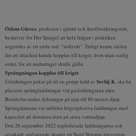
Özlem Gürses
, professor i sjörätt och återförsäkringsrätt,
beskriver för Der Spiegel att hela frågan i praktiken
avgjordes av ett enda ord: ”indirekt”. Enligt henne räckte
det att attacken kunde kopplas till kriget, även utan statlig
order, för att undantaget skulle gälla.
Sprängningen kopplas till kriget
Serhij K
Utredningen pekar på att en grupp ledd av
. ska ha
placerat sprängladdningar vid gasledningarna nära
Bornholm under dykningar på upp till 80 meters djup.
Sprängämnena var militära högexplosiva laddningar med
kapacitet att detonera även på stora vattendjup.
Den 26 september 2022 exploderade laddningarna och
orsakade omfattande skador på Nord Streams rörsystem.