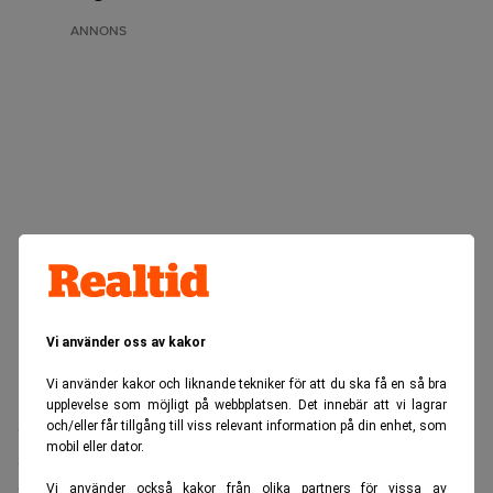
ANNONS
Vi använder oss av kakor
Vi använder kakor och liknande tekniker för att du ska få en så bra
upplevelse som möjligt på webbplatsen. Det innebär att vi lagrar
Sprängningarna vid kusten utanför Bornholm inträffade i
och/eller får tillgång till viss relevant information på din enhet, som
mobil eller dator.
Clare Moulder
september 2022. Nu slår domaren
fast att
förstörelsen av rörledningarna var en följd av kriget.
Vi använder också kakor från olika partners för vissa av