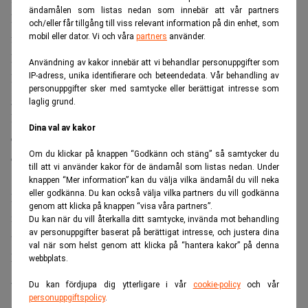
ändamålen som listas nedan som innebär att vår partners
Eftersom krig är inskrivet som undantag i
och/eller får tillgång till viss relevant information på din enhet, som
försäkringsavtalen står Nord Stream AG utan ersättning.
mobil eller dator. Vi och våra
partners
använder.
Läs också:
Bekräftat – det var sabotage av Nord Stream.
Användning av kakor innebär att vi behandlar personuppgifter som
Realtid
IP-adress, unika identifierare och beteendedata. Vår behandling av
personuppgifter sker med samtycke eller berättigat intresse som
580 miljoner euro uteblir
laglig grund.
Bolaget hade, enligt
Focus
, krävt omkring 580 miljoner
Dina val av kakor
euro från sina försäkringsgivare, där Lloyd’s och Arch är
Om du klickar på knappen “Godkänn och stäng” så samtycker du
de största aktörerna.
till att vi använder kakor för de ändamål som listas nedan. Under
knappen “Mer information” kan du välja vilka ändamål du vill neka
eller godkänna. Du kan också välja vilka partners du vill godkänna
Domen innebär att försäkringsbolagen slipper en av de
genom att klicka på knappen “visa våra partners”.
mest uppmärksammade skadeutbetalningarna i modern
Du kan när du vill återkalla ditt samtycke, invända mot behandling
av personuppgifter baserat på berättigat intresse, och justera dina
tid.
val när som helst genom att klicka på “hantera kakor” på denna
Läs också:
Putin: Ryssland redo att återuppta
webbplats.
gasleveranser genom Nord Stream. Realtid
Du kan fördjupa dig ytterligare i vår
cookie-policy
och vår
personuppgiftspolicy
.