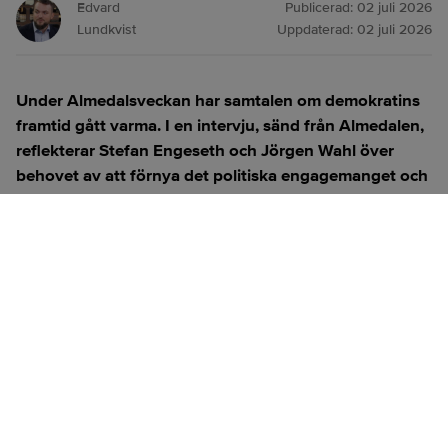
Edvard
Publicerad:
02 juli 2026
Lundkvist
Uppdaterad:
02 juli 2026
Under Almedalsveckan har samtalen om demokratins
framtid gått varma. I en intervju, sänd från Almedalen,
reflekterar Stefan Engeseth och Jörgen Wahl över
behovet av att förnya det politiska engagemanget och
hur modern teknik kan användas för att överbrygga
klyftan mellan medborgare och beslutsfattare.
Titta på
videosidan
för en ren videoupplevelse.
ANNONS