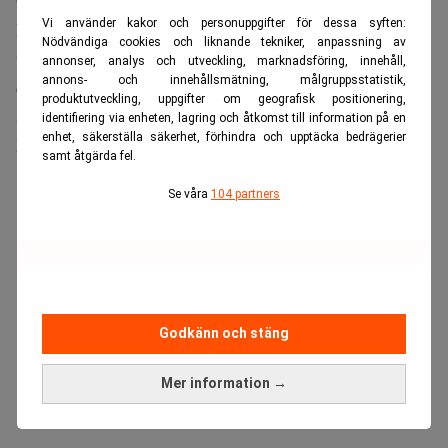
Ordet ”indirekt” var avgörande
Vi använder kakor och personuppgifter för dessa syften:
I rätten argumenterade Nord Stream AG:s advokater för att
Nödvändiga cookies och liknande tekniker, anpassning av
undantagsklausulen skulle tolkas snävt. Det vill säga att
annonser, analys och utveckling, marknadsföring, innehåll,
annons- och innehållsmätning, målgruppsstatistik,
den endast gällde skador som direkt beordrats av en stat
produktutveckling, uppgifter om geografisk positionering,
som en krigshandling.
identifiering via enheten, lagring och åtkomst till information på en
enhet, säkerställa säkerhet, förhindra och upptäcka bedrägerier
Domstolen gick på försäkringsbolagens linje.
samt åtgärda fel.
ANNONS
Se våra
104 partners
Godkänn och stäng
Mer information →