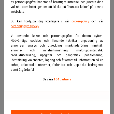
av personuppgifter baserat på berättigat intresse, och justera dina
val när som helst genom att klicka på “hantera kakor” på denna
administrator
webbplats.
Du kan fördjupa dig ytterligare i vår
cookie-policy
och vår
personuppgiftspolicy
.
Vi använder kakor och personuppgifter för dessa syften:
Nödvändiga cookies och liknande tekniker, anpassning av
annonser, analys och utveckling, marknadsföring, innehåll,
Senaste lediga jobben
annons- och innehållsmätning, målgruppsstatistik,
produktutveckling, uppgifter om geografisk positionering,
Bolagsjurist till Eltel AB
identifiering via enheten, lagring och åtkomst till information på en
Placering:
Bromma, Stockholm
enhet, säkerställa säkerhet, förhindra och upptäcka bedrägerier
samt åtgärda fel.
Sista ansökningsdag:
21/08/2026
Se våra
104 partners
Medarbetare inom Intern styrning och kontroll till Alecta
Sista ansökningsdag:
13/06/2026
ANNONS