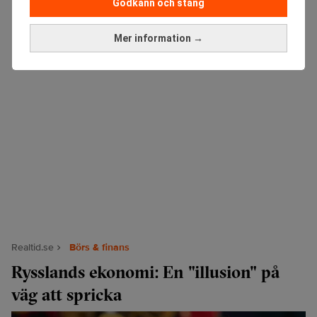
Godkänn och stäng
Mer information →
Realtid.se
Börs & finans
Rysslands ekonomi: En "illusion" på
väg att spricka