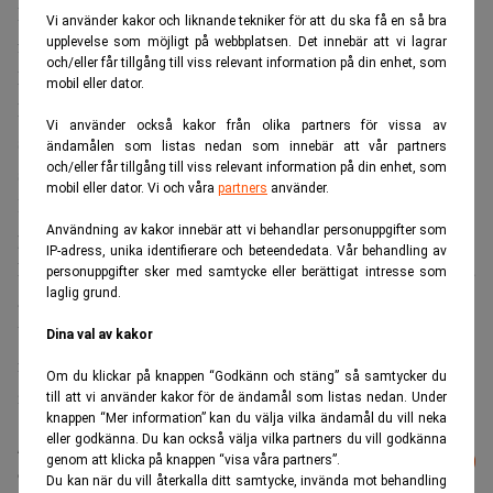
Blackstone som är en av världens största kapitalförvaltare
Vi använder kakor och liknande tekniker för att du ska få en så bra
för alternativa investeringar får en underwriting licens.
upplevelse som möjligt på webbplatsen. Det innebär att vi lagrar
och/eller får tillgång till viss relevant information på din enhet, som
Detta som i ett led att vidga sina placeringsmöjligheter.
mobil eller dator.
Blackstone följer trenden efter andra private equity firmor
Vi använder också kakor från olika partners för vissa av
som KKR och Apollo. Detta skriver Financial Times under
ändamålen som listas nedan som innebär att vår partners
och/eller får tillgång till viss relevant information på din enhet, som
söndagen.
mobil eller dator. Vi och våra
partners
använder.
KKR har redan idag intäkter på över 100 miljoner dollar
Användning av kakor innebär att vi behandlar personuppgifter som
på denna verksamhet.
IP-adress, unika identifierare och beteendedata. Vår behandling av
Den enda större konkurrenten som inte har några planer på
personuppgifter sker med samtycke eller berättigat intresse som
laglig grund.
att skaffa en licens är Carlyle.
Underwriting-tjänster i samband med exempelvis
Dina val av kakor
nyemissioner och börsnoteringar är traditionellt
Om du klickar på knappen “Godkänn och stäng” så samtycker du
investmentbankernas exklusiva revir.
till att vi använder kakor för de ändamål som listas nedan. Under
knappen “Mer information” kan du välja vilka ändamål du vill neka
eller godkänna. Du kan också välja vilka partners du vill godkänna
Läs mer från Realtid - vårt nyhetsbrev
Prenumerera
genom att klicka på knappen “visa våra partners”.
är kostnadsfritt:
Du kan när du vill återkalla ditt samtycke, invända mot behandling