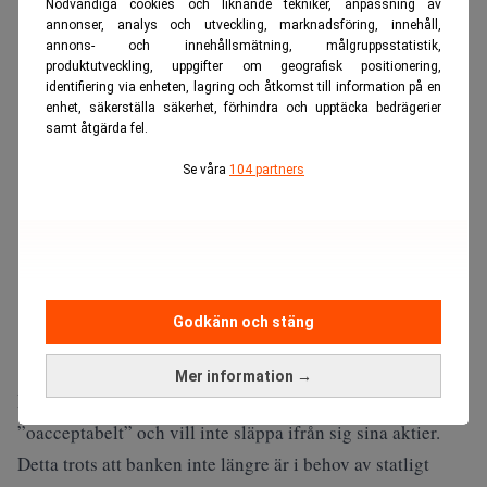
Nödvändiga cookies och liknande tekniker, anpassning av
ANNONS
annonser, analys och utveckling, marknadsföring, innehåll,
annons- och innehållsmätning, målgruppsstatistik,
produktutveckling, uppgifter om geografisk positionering,
identifiering via enheten, lagring och åtkomst till information på en
enhet, säkerställa säkerhet, förhindra och upptäcka bedrägerier
samt åtgärda fel.
Se våra
104 partners
Godkänn och stäng
Mer information →
Den tyska regeringen beskriver UniCredits agerande som
”oacceptabelt” och vill inte släppa ifrån sig sina aktier.
Detta trots att banken inte längre är i behov av statligt