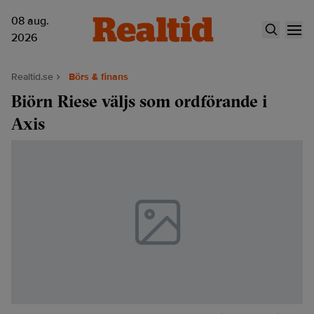
08 aug.
2026
Realtid.se
Börs & finans
Biörn Riese väljs som ordförande i
Axis