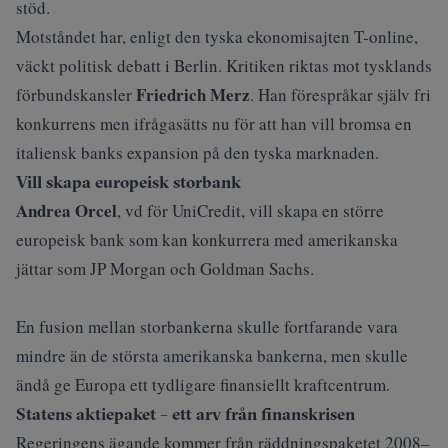
stöd.
Motståndet har, enligt
den tyska ekonomisajten T-online
,
väckt politisk debatt i Berlin. Kritiken riktas mot tysklands
Friedrich Merz
förbundskansler
. Han förespråkar själv fri
konkurrens men ifrågasätts nu för att han vill bromsa en
italiensk banks expansion på den tyska marknaden.
Vill skapa europeisk storbank
Andrea Orcel
, vd för UniCredit, vill skapa en större
europeisk bank som kan konkurrera med amerikanska
jättar som JP Morgan och Goldman Sachs.
En fusion mellan storbankerna skulle fortfarande vara
mindre än de största amerikanska bankerna, men skulle
ändå ge Europa ett tydligare finansiellt kraftcentrum.
Statens aktiepaket – ett arv från finanskrisen
Regeringens ägande kommer från räddningspaketet 2008–