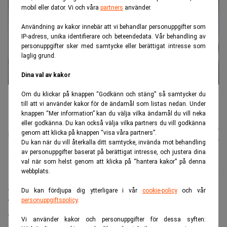
mobil eller dator. Vi och våra
partners
använder.
Användning av kakor innebär att vi behandlar personuppgifter som
IP-adress, unika identifierare och beteendedata. Vår behandling av
personuppgifter sker med samtycke eller berättigat intresse som
laglig grund.
Dina val av kakor
Friedrich Merz, Tysklands förbundkansler, får kritik för sitt motstånd
Om du klickar på knappen “Godkänn och stäng” så samtycker du
mot Unicredits växande ägande i Commerzbank.(Foto: Ebrahim
till att vi använder kakor för de ändamål som listas nedan. Under
Noroozi/AP/TT)
knappen “Mer information” kan du välja vilka ändamål du vill neka
eller godkänna. Du kan också välja vilka partners du vill godkänna
Karin
Publicerad:
16 juli 2026
genom att klicka på knappen “visa våra partners”.
Andersen
Uppdaterad:
17 juli 2026
Du kan när du vill återkalla ditt samtycke, invända mot behandling
av personuppgifter baserat på berättigat intresse, och justera dina
val när som helst genom att klicka på “hantera kakor” på denna
webbplats.
UniCredit försöker ta över ta över Commerzbank efter
att ha byggt upp ett ägande på nära 50 procent. Den
Du kan fördjupa dig ytterligare i vår
cookie-policy
och vår
tyska regeringen
motsätter sig en försäljning av sin
personuppgiftspolicy
.
ägarandel
och vill behålla sina aktier.
Vi använder kakor och personuppgifter för dessa syften: