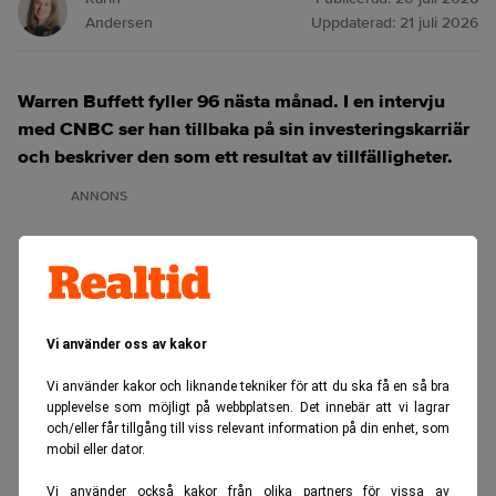
Andersen
Uppdaterad:
21 juli 2026
Warren Buffett fyller 96 nästa månad. I en intervju
med CNBC ser han tillbaka på sin investeringskarriär
och beskriver den som ett resultat av tillfälligheter.
ANNONS
Vi använder oss av kakor
Vi använder kakor och liknande tekniker för att du ska få en så bra
upplevelse som möjligt på webbplatsen. Det innebär att vi lagrar
och/eller får tillgång till viss relevant information på din enhet, som
mobil eller dator.
Vi använder också kakor från olika partners för vissa av