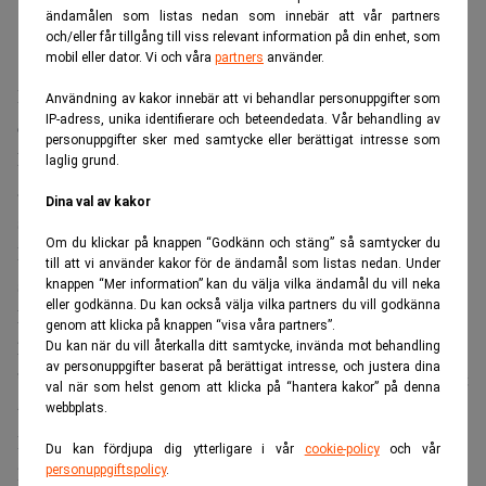
ändamålen som listas nedan som innebär att vår partners
och/eller får tillgång till viss relevant information på din enhet, som
mobil eller dator. Vi och våra
partners
använder.
Warren Buffett
I intervjun återkommer
till hur tidiga
Användning av kakor innebär att vi behandlar personuppgifter som
IP-adress, unika identifierare och beteendedata. Vår behandling av
omständigheter påverkade hans livsval och möjligheter.
personuppgifter sker med samtycke eller berättigat intresse som
Eftersom fadern var börsmäklare var det naturligt att
laglig grund.
aktiemarknaden fanns nära. Buffet minns att han gjorde
Dina val av kakor
sin första investering redan som elvaåring.
Om du klickar på knappen “Godkänn och stäng” så samtycker du
De tidiga erfarenheterna och små besluten växte så
till att vi använder kakor för de ändamål som listas nedan. Under
småningom till ett imperium värt 147 miljarder dollar.
knappen “Mer information” kan du välja vilka ändamål du vill neka
eller godkänna. Du kan också välja vilka partners du vill godkänna
När han summerar sin bana återkommer Buffett till att han
genom att klicka på knappen “visa våra partners”.
haft en ovanligt stor tur.
Du kan när du vill återkalla ditt samtycke, invända mot behandling
av personuppgifter baserat på berättigat intresse, och justera dina
”Av åtta miljarder människor kan jag vara en av de tio mest
val när som helst genom att klicka på “hantera kakor” på denna
tursamma”, säger han till
CNBC
.
webbplats.
Resonemanget knyter an till det han kallar ”ovarian
Du kan fördjupa dig ytterligare i vår
cookie-policy
och vår
lottery”, tanken att födselns omständigheter ofta avgör
personuppgiftspolicy
.