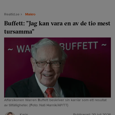
Realtid.se
Makro
Buffett: ”Jag kan vara en av de tio mest
tursamma”
Affärsikonen Warren Buffett beskriver sin karriär som ett resultat
av tillfälligheter. (Foto: Nati Harnik/AP/TT)
Karin
Publicerad:
20 juli 2026