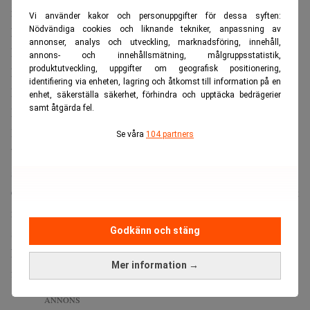
mer än hårt arbete.
Vi använder kakor och personuppgifter för dessa syften:
Läs också:
Nödvändiga cookies och liknande tekniker, anpassning av
Tomma stolar när Abel tar över efter Buffett.
annonser, analys och utveckling, marknadsföring, innehåll,
Realtid
annons- och innehållsmätning, målgruppsstatistik,
produktutveckling, uppgifter om geografisk positionering,
Ett löfte att ge bort 99 procent
identifiering via enheten, lagring och åtkomst till information på en
Buffett har länge kopplat sin syn på tur till sin filantropi.
enhet, säkerställa säkerhet, förhindra och upptäcka bedrägerier
samt åtgärda fel.
Redan 2010 skrev han under ”The Giving Pledge”, ett
löfte att skänka bort 99 procent av sin förmögenhet till
Se våra
104 partners
”andras hälsa och välfärd”, rapporterar
Fortune
. Det har
sedan dess varit en central del av hans offentliga roll.
Gates Foundation är en av förmånstagarna som fått ta emot
mer än 47 miljarder dollar över åren. Men i årets utdelning
saknas stiftelsen helt. Fortune uppger att att beslutet
Godkänn och stäng
Bill Gates
kopplas till
samröre med den dömde
Mer information →
Jeffrey Epstein
finansmannen
.
ANNONS