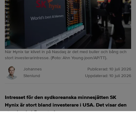
När Hynix tar klivet in på Nasdaq är det med buller och bång och
stort investerarintresse. (Foto: Ahn Young-joon/AP/TT).
Johannes
Publicerad:
10 juli 2026
Stenlund
Uppdaterad:
10 juli 2026
Intresset för den sydkoreanska minnesjätten SK
Hynix är stort bland investerare i USA. Det visar den
stundande börsnoteringen.
ANNONS