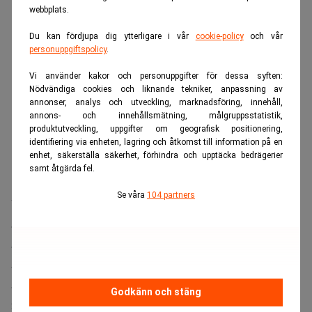
webbplats.
Du kan fördjupa dig ytterligare i vår
cookie-policy
och vår
personuppgiftspolicy
.
Vi använder kakor och personuppgifter för dessa syften:
Nödvändiga cookies och liknande tekniker, anpassning av
annonser, analys och utveckling, marknadsföring, innehåll,
annons- och innehållsmätning, målgruppsstatistik,
produktutveckling, uppgifter om geografisk positionering,
identifiering via enheten, lagring och åtkomst till information på en
enhet, säkerställa säkerhet, förhindra och upptäcka bedrägerier
samt åtgärda fel.
Se våra
104 partners
Ulrika Strömberg har tidigare varit verksam inom bland
annat Visma Azets där hon ingått i ledningsgruppen och
arbetat med tekniknära förändringsarbete. I sin roll som
affärsområdeschef för företagsservice blir hon nationellt
ansvarig och kommer i sin roll på BDO att stötta
Godkänn och stäng
förändringsarbetet, utveckla process- och