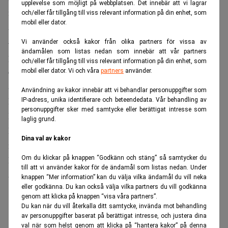
upplevelse som möjligt på webbplatsen. Det innebär att vi lagrar
nu är att BDO till hösten ska göra en “rejäl
och/eller får tillgång till viss relevant information på din enhet, som
mobil eller dator.
ambitionshöjning”.
– För att lyckas är det viktigt att vi har rätt personer på rätt
Vi använder också kakor från olika partners för vissa av
ändamålen som listas nedan som innebär att vår partners
plats. Vi är en ledande organisation och vägen som våra
och/eller får tillgång till viss relevant information på din enhet, som
chefer och seniora nyckelpersoner inom BDO visar är
mobil eller dator. Vi och våra
partners
använder.
avgörande för hur framgångsrika vi blir, säger Malin
Användning av kakor innebär att vi behandlar personuppgifter som
Nilsson.
IP-adress, unika identifierare och beteendedata. Vår behandling av
personuppgifter sker med samtycke eller berättigat intresse som
Peter Karlsson kommer närmast från EY där han har varit
laglig grund.
kontorschef och påskrivande revisor för ägarledda bolag
Dina val av kakor
men även ansvarat för större bolag. Jonas Mårtensson
Om du klickar på knappen “Godkänn och stäng” så samtycker du
kommer från en annan revisionsjätte, KPMG där han
till att vi använder kakor för de ändamål som listas nedan. Under
arbetat som revisor och partner under många år.
knappen “Mer information” kan du välja vilka ändamål du vill neka
eller godkänna. Du kan också välja vilka partners du vill godkänna
ANNONS
genom att klicka på knappen “visa våra partners”.
Du kan när du vill återkalla ditt samtycke, invända mot behandling
av personuppgifter baserat på berättigat intresse, och justera dina
val när som helst genom att klicka på “hantera kakor” på denna