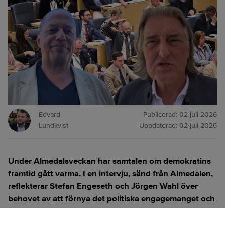
Edvard
Publicerad:
02 juli 2026
Lundkvist
Uppdaterad:
02 juli 2026
Under Almedalsveckan har samtalen om demokratins
framtid gått varma. I en intervju, sänd från Almedalen,
reflekterar Stefan Engeseth och Jörgen Wahl över
behovet av att förnya det politiska engagemanget och
hur modern teknik kan användas för att överbrygga
klyftan mellan medborgare och beslutsfattare.