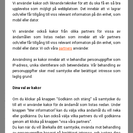
Vi använder kakor och liknande tekniker för att du ska få en så bra
upplevelse som möjligt på webbplatsen. Det innebär att vi lagrar
och/eller får tillgång till viss relevant information på din enhet, som
mobil eller dator.
Vi använder också kakor från olika partners för vissa av
ändamålen som listas nedan som innebär att vår partners
och/eller får tillgång till viss relevant information på din enhet, som
mobil eller dator. Vi och våra
partners
använder.
Användning av kakor innebär att vi behandlar personuppgifter som
IP-adress, unika identifierare och beteendedata. Vår behandling av
personuppgifter sker med samtycke eller berättigat intresse som
laglig grund.
Dina val av kakor
Warren Buffett
I intervjun återkommer
till hur tidiga
omständigheter påverkade hans livsval och möjligheter.
Om du klickar på knappen “Godkänn och stäng” så samtycker du
till att vi använder kakor för de ändamål som listas nedan. Under
Eftersom fadern var börsmäklare var det naturligt att
knappen “Mer information” kan du välja vilka ändamål du vill neka
eller godkänna. Du kan också välja vilka partners du vill godkänna
aktiemarknaden fanns nära. Buffet minns att han gjorde
genom att klicka på knappen “visa våra partners”.
sin första investering redan som elvaåring.
Du kan när du vill återkalla ditt samtycke, invända mot behandling
av personuppgifter baserat på berättigat intresse, och justera dina