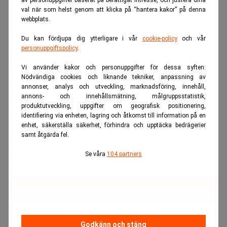
De tidiga erfarenheterna och små besluten växte så
val när som helst genom att klicka på “hantera kakor” på denna
småningom till ett imperium värt 147 miljarder dollar.
webbplats.
När han summerar sin bana återkommer Buffett till att han
Du kan fördjupa dig ytterligare i vår
cookie-policy
och vår
haft en ovanligt stor tur.
personuppgiftspolicy
.
”Av åtta miljarder människor kan jag vara en av de tio mest
Vi använder kakor och personuppgifter för dessa syften:
tursamma”, säger han till
CNBC
.
Nödvändiga cookies och liknande tekniker, anpassning av
annonser, analys och utveckling, marknadsföring, innehåll,
Resonemanget knyter an till det han kallar ”ovarian
annons- och innehållsmätning, målgruppsstatistik,
lottery”, tanken att födselns omständigheter ofta avgör
produktutveckling, uppgifter om geografisk positionering,
identifiering via enheten, lagring och åtkomst till information på en
mer än hårt arbete.
enhet, säkerställa säkerhet, förhindra och upptäcka bedrägerier
Läs också:
Tomma stolar när Abel tar över efter Buffett.
samt åtgärda fel.
Realtid
Se våra
104 partners
Ett löfte att ge bort 99 procent
Buffett har länge kopplat sin syn på tur till sin filantropi.
Redan 2010 skrev han under ”The Giving Pledge”, ett
löfte att skänka bort 99 procent av sin förmögenhet till
”andras hälsa och välfärd”, rapporterar
Fortune
. Det har
Godkänn och stäng