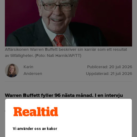
Affärsikonen Warren Buffett beskriver sin karriär som ett resultat
av tillfälligheter. (Foto: Nati Harnik/AP/TT)
Karin
Publicerad:
20 juli 2026
Andersen
Uppdaterad:
21 juli 2026
Warren Buffett fyller 96 nästa månad. I en intervju
med CNBC ser han tillbaka på sin investeringskarriär
och beskriver den som ett resultat av tillfälligheter.
ANNONS
Vi använder oss av kakor