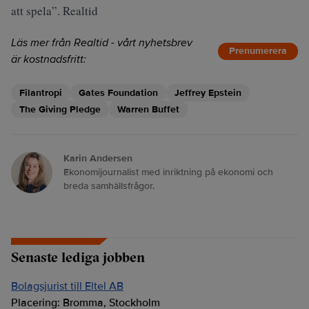
att spela”. Realtid
Läs mer från Realtid - vårt nyhetsbrev
Prenumerera
är kostnadsfritt:
Filantropi
Gates Foundation
Jeffrey Epstein
The Giving Pledge
Warren Buffet
Karin Andersen
Ekonomijournalist med inriktning på ekonomi och
breda samhällsfrågor.
Senaste lediga jobben
Bolagsjurist till Eltel AB
Placering:
Bromma, Stockholm