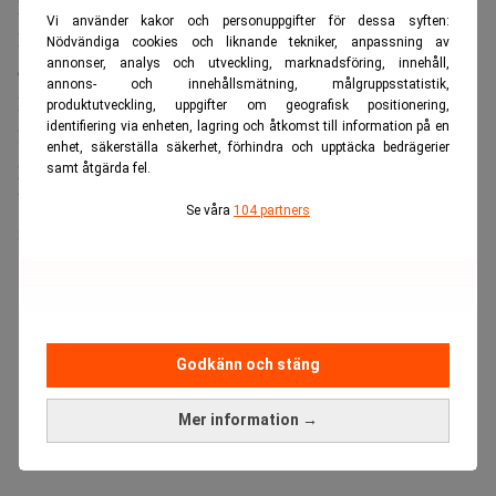
Monday 1987, skriver
Financial Times
.
Vi använder kakor och personuppgifter för dessa syften:
Bolaget hade räknat med stark efterfrågan på stordatorer
Nödvändiga cookies och liknande tekniker, anpassning av
annonser, analys och utveckling, marknadsföring, innehåll,
och tillhörande programvara.
annons- och innehållsmätning, målgruppsstatistik,
Istället valde många kunder att prioritera inköp av servrar,
produktutveckling, uppgifter om geografisk positionering,
identifiering via enheten, lagring och åtkomst till information på en
lagringssystem och annan datorkapacitet inför väntade
enhet, säkerställa säkerhet, förhindra och upptäcka bedrägerier
prisökningar kopplade till den globala AI-boomen.
samt åtgärda fel.
Under årets andra kvartal minskade intäkterna från
Se våra
104 partners
infrastrukturaffären med sju procent.
ANNONS
Godkänn och stäng
Mer information →