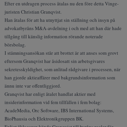
Efter en utdragen process åtalas nu den före detta Vinge-
juristen Christian Granqvist.
Han åtalas för att ha utnyttjat sin ställning och insyn på
advokatbyråns M&A-avdelning i och med att han där hade
tillgång till känslig information rörande noterade
börsbolag.
I stämningsansökan står att brottet är att anses som grovt
eftersom Granqvist har åsidosatt sin arbetsgivares
sekretesskyldighet, som anlitad rådgivare i processen, när
han gjorde aktieaffärer med bakgrundsinformation som
ännu inte var offentliggjord.
Granqvist har enligt åtalet handlat aktier med
insiderinformation vid fem tillfällen i fem bolag:
AcadeMedia, Orc Software, IBS International Systems,
BioPhausia och Elektronikgruppen BK.
Enligt åklagaren kände Granqvist till byråns regler för