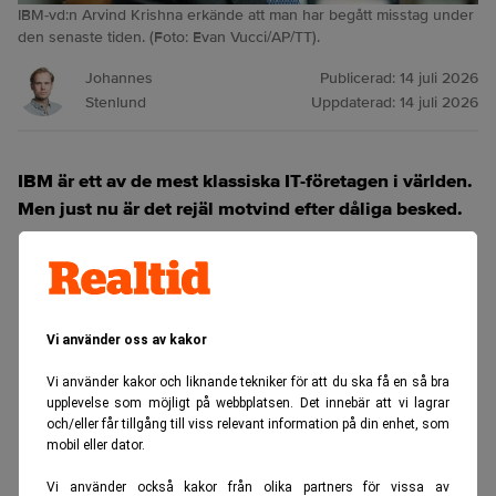
IBM-vd:n Arvind Krishna erkände att man har begått misstag under
den senaste tiden. (Foto: Evan Vucci/AP/TT).
Johannes
Publicerad:
14 juli 2026
Stenlund
Uppdaterad:
14 juli 2026
IBM är ett av de mest klassiska IT-företagen i världen.
Men just nu är det rejäl motvind efter dåliga besked.
ANNONS
Vi använder oss av kakor
Vi använder kakor och liknande tekniker för att du ska få en så bra
upplevelse som möjligt på webbplatsen. Det innebär att vi lagrar
och/eller får tillgång till viss relevant information på din enhet, som
mobil eller dator.
Vi använder också kakor från olika partners för vissa av