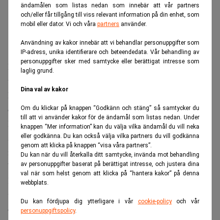
ändamålen som listas nedan som innebär att vår partners
och/eller får tillgång till viss relevant information på din enhet, som
mobil eller dator. Vi och våra
partners
använder.
Användning av kakor innebär att vi behandlar personuppgifter som
IP-adress, unika identifierare och beteendedata. Vår behandling av
personuppgifter sker med samtycke eller berättigat intresse som
IBM:s aktie föll med 25 procent på måndagen sedan
laglig grund.
teknikbolaget utfärdat en vinstvarning.
Dina val av kakor
Det som dock verkligen fick investerarna att skaka är
orsaken till det.
Om du klickar på knappen “Godkänn och stäng” så samtycker du
till att vi använder kakor för de ändamål som listas nedan. Under
IBM-ledningen medgav nämligen att det missbedömt hur
knappen “Mer information” kan du välja vilka ändamål du vill neka
snabbt företagskunder skulle styra om sina investeringar
eller godkänna. Du kan också välja vilka partners du vill godkänna
genom att klicka på knappen “visa våra partners”.
mot AI-relaterad infrastruktur.
Du kan när du vill återkalla ditt samtycke, invända mot behandling
av personuppgifter baserat på berättigat intresse, och justera dina
Värsta raset på många år
val när som helst genom att klicka på “hantera kakor” på denna
Kursraset innebär den största nedgången för IBM-aktien
webbplats.
under en enskild handelsdag sedan åtminstone 1972 och
Du kan fördjupa dig ytterligare i vår
cookie-policy
och vår
överträffar även fallet under börskraschen på Black
personuppgiftspolicy
.