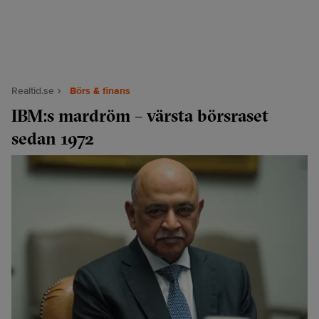
Realtid.se
Börs & finans
IBM:s mardröm – värsta börsraset
sedan 1972