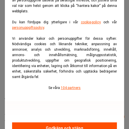
av personuppgifter baserat på berättigat intresse, och justera dina
val när som helst genom att klicka på “hantera kakor” på denna
webbplats.
Du kan fördjupa dig ytterligare i vår
cookie-policy
och vår
personuppgiftspolicy
.
Vi använder kakor och personuppgifter för dessa syften:
Nödvändiga cookies och liknande tekniker, anpassning av
annonser, analys och utveckling, marknadsföring, innehåll,
annons- och innehållsmätning, målgruppsstatistik,
produktutveckling, uppgifter om geografisk positionering,
identifiering via enheten, lagring och åtkomst till information på en
enhet, säkerställa säkerhet, förhindra och upptäcka bedrägerier
samt åtgärda fel.
Se våra
104 partners
TT
Läs mer från Realtid - vårt nyhetsbrev
Prenumerera
är kostnadsfritt:
Godkänn och stäng