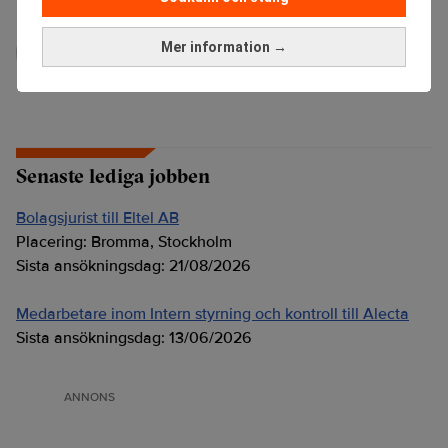
administrator
Mer information →
Senaste lediga jobben
Bolagsjurist till Eltel AB
Placering:
Bromma, Stockholm
Sista ansökningsdag:
21/08/2026
Medarbetare inom Intern styrning och kontroll till Alecta
Sista ansökningsdag:
13/06/2026
ANNONS