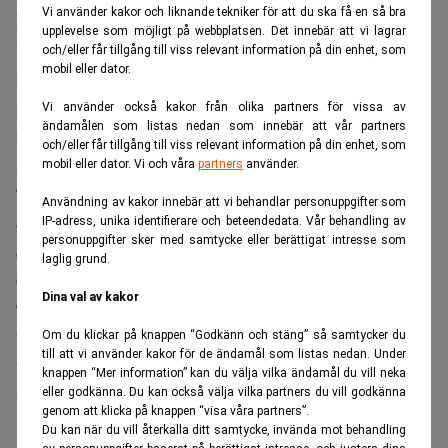
Vi använder kakor och liknande tekniker för att du ska få en så bra
Enligt vd Jan Scherman är det viktigt för TV 4 att nå en
upplevelse som möjligt på webbplatsen. Det innebär att vi lagrar
bred distribution av samtliga kanaler och han understryker
och/eller får tillgång till viss relevant information på din enhet, som
mobil eller dator.
i ett pressmeddelande att parterna länge haft ett gott
samarbete som genom det nya avtalet förlängs och
Vi använder också kakor från olika partners för vissa av
ändamålen som listas nedan som innebär att vår partners
förstärks.
och/eller får tillgång till viss relevant information på din enhet, som
Samarbetet gnisslade dock i vintras då Canal Digital drog
mobil eller dator. Vi och våra
partners
använder.
TV 4 inför domstol sedan tv-bolaget träffat ett avtal med
Användning av kakor innebär att vi behandlar personuppgifter som
den konkurrerande satellitoperatören Viasat om
IP-adress, unika identifierare och beteendedata. Vår behandling av
personuppgifter sker med samtycke eller berättigat intresse som
distribution av samtliga TV 4-kanaler.
laglig grund.
Canal Digital hävdade att man hade ett exklusivt avtal med
Dina val av kakor
TV 4 som gav bolaget ensamrätt att visa TV 4 året ut, och
både tingsrätt och hovrätt gav Canal Digital rätt.
Om du klickar på knappen “Godkänn och stäng” så samtycker du
till att vi använder kakor för de ändamål som listas nedan. Under
Viasat har sedan i våras distribuerat alla TV 4-kanaler,
knappen “Mer information” kan du välja vilka ändamål du vill neka
eller godkänna. Du kan också välja vilka partners du vill godkänna
utom huvudkanalen, som man börjar sända först efter nyår.
genom att klicka på knappen “visa våra partners”.
Du kan när du vill återkalla ditt samtycke, invända mot behandling
ANNONS