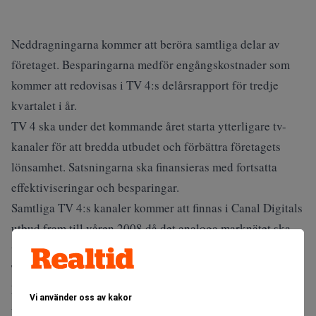
Neddragningarna kommer att beröra samtliga delar av
företaget. Besparingarna medför engångskostnader som
kommer att redovisas i TV 4:s delårsrapport för tredje
kvartalet i år.
TV 4 ska under det kommande året starta ytterligare tv-
kanaler för att bredda utbudet och förbättra företagets
lönsamhet. Satsningarna ska finansieras med fortsatta
effektiviseringar och besparingar.
Samtliga TV 4:s kanaler kommer att finnas i Canal Digitals
utbud fram till våren 2008 då det analoga marknätet ska
vara helt nedsläckt. Canal Digital distribuerar redan TV 4,
TV 4 Plus, TV 4 Film och TV 400.
Enligt ett nytt avtal ska även TV 4 Fakta finnas med i
Vi använder oss av kakor
utbudet då kanalen startar sina sändningar 15 september.