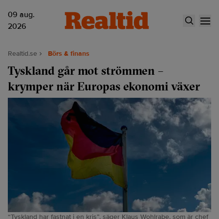
09 aug.
2026
Realtid.se
Börs & finans
Tyskland går mot strömmen –
krymper när Europas ekonomi växer
“Tyskland har fastnat i en kris”, säger Klaus Wohlrabe, som är chef