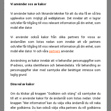
åtminstone slutsatsen som många bedömare drar av
Vi använder oss av kakor
att aktiekonton för nyfödda blir allt vanligare i landet.
Vi använder kakor och liknande tekniker för att du ska få en så bra
ANNONS
upplevelse som möjligt på webbplatsen. Det innebär att vi lagrar
och/eller får tillgång till viss relevant information på din enhet, som
mobil eller dator.
Vi använder också kakor från olika partners för vissa av
ändamålen som listas nedan som innebär att vår partners
och/eller får tillgång till viss relevant information på din enhet, som
mobil eller dator. Vi och våra
partners
använder.
Användning av kakor innebär att vi behandlar personuppgifter som
IP-adress, unika identifierare och beteendedata. Vår behandling av
personuppgifter sker med samtycke eller berättigat intresse som
laglig grund.
Dina val av kakor
Om du klickar på knappen “Godkänn och stäng” så samtycker du
till att vi använder kakor för de ändamål som listas nedan. Under
knappen “Mer information” kan du välja vilka ändamål du vill neka
Allt fler sydkoreanska föräldrar öppnar investeringskonton
eller godkänna. Du kan också välja vilka partners du vill godkänna