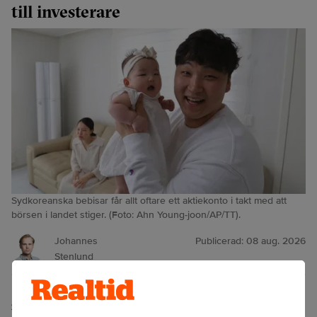
till investerare
Sydkoreanska bebisar får allt oftare ett aktiekonto i takt med att
börsen i landet stiger. (Foto: Ahn Young-joon/AP/TT).
Johannes
Publicerad:
08 aug. 2026
Stenlund
Sydkoreaner tror på sin ekonomiska framtid. Det är