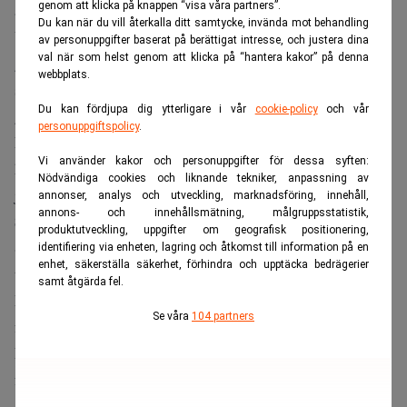
genom att klicka på knappen “visa våra partners”.
åt sina barn redan under det första levnadsåret.
Du kan när du vill återkalla ditt samtycke, invända mot behandling
Utvecklingen drivs av såväl en stark börsuppgång som
av personuppgifter baserat på berättigat intresse, och justera dina
val när som helst genom att klicka på “hantera kakor” på denna
gynnsamma skatteregler och en växande tro på långsiktigt
webbplats.
sparande som ett sätt att bygga förmögenhet över
Du kan fördjupa dig ytterligare i vår
cookie-policy
och vår
generationer.
personuppgiftspolicy
.
Enligt landets största mäklarhus, Mirae Asset Securities,
Vi använder kakor och personuppgifter för dessa syften:
har antalet depåer för barn under ett år nästan tredubblats
Nödvändiga cookies och liknande tekniker, anpassning av
jämfört med samma period i fjol, skriver
CNBC
.
annonser, analys och utveckling, marknadsföring, innehåll,
annons- och innehållsmätning, målgruppsstatistik,
Stort aktieintresse
produktutveckling, uppgifter om geografisk positionering,
Samtidigt ökade antalet nyöppnade konton för barn upp
identifiering via enheten, lagring och åtkomst till information på en
enhet, säkerställa säkerhet, förhindra och upptäcka bedrägerier
till nio år med nära 60 procent till omkring 185 000.
samt åtgärda fel.
Många föräldrar väljer att investera regelbundet i stället
Se våra
104 partners
för att sätta in pengar på traditionella sparkonton.
Fokus ligger ofta på breda indexfonder och börshandlade
fonder med exponering mot den amerikanska
aktiemarknaden, men även sydkoreanska teknik- och