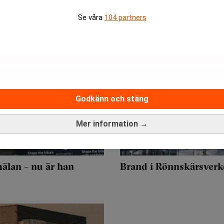
Se våra
104 partners
Godkänn och stäng
Mer information →
mälan – nu är han
Brand i Rönnskärsverk