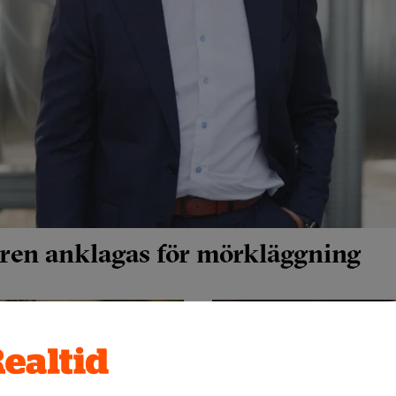
ren anklagas för mörkläggning