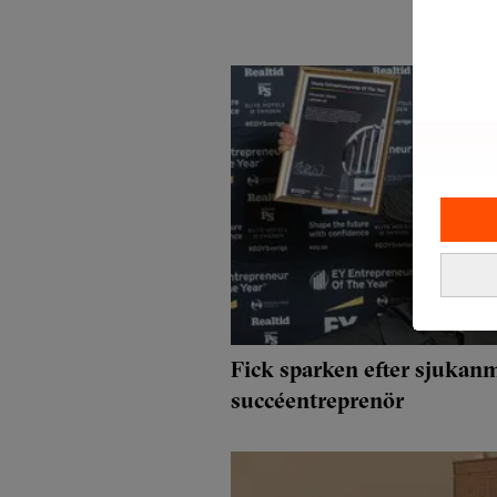
Fick sparken efter sjukan
succéentreprenör