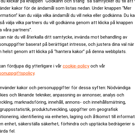
du klickar på knappen “Godkänn och stäng” så samtycker du till att 
änder kakor för de ändamål som listas nedan. Under knappen “Mer
ormation” kan du välja vilka ändamål du vill neka eller godkänna. Du k
ar om kollapsen: "Tar
Bostadsöverskottet växe
så välja vilka partners du vill godkänna genom att klicka på knappen
a våra partners”.
kan när du vill återkalla ditt samtycke, invända mot behandling av
sonuppgifter baserat på berättigat intresse, och justera dina val när
ANNONS
 helst genom att klicka på “hantera kakor” på denna webbplats.
kan fördjupa dig ytterligare i vår
cookie-policy
och vår
sonuppgiftspolicy
.
använder kakor och personuppgifter för dessa syften: Nödvändiga
kies och liknande tekniker, anpassning av annonser, analys och
eckling, marknadsföring, innehåll, annons- och innehållsmätning,
gruppsstatistik, produktutveckling, uppgifter om geografisk
itionering, identifiering via enheten, lagring och åtkomst till informa
en enhet, säkerställa säkerhet, förhindra och upptäcka bedrägerier 
ärda fel.