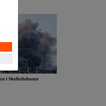
en i Skelleftehamn