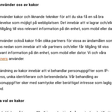
använder oss av kakor
använder kakor och liknande tekniker för att du ska få en så bra
levelse som möjligt på webbplatsen. Det innebär att vi lagrar och/ell
tillgång till viss relevant information på din enhet, som mobil eller da
 intresse för Northvolt
Geniförklarad finansman
använder också kakor från olika partners för vissa av ändamålen so
as nedan som innebär att vår partners och/eller får tillgång till viss
Northvolts fiasko
evant information på din enhet, som mobil eller dator. Vi och våra
tners
använder.
ändning av kakor innebär att vi behandlar personuppgifter som IP-
ess, unika identifierare och beteendedata. Vår behandling av
sonuppgifter sker med samtycke eller berättigat intresse som laglig
nd.
a val av kakor