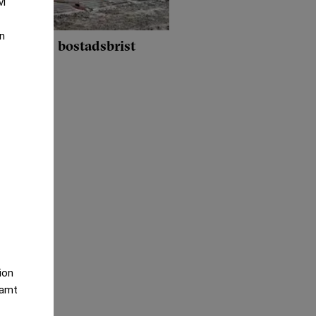
vi
an
r – trots bostadsbrist
tion
samt