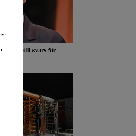
er
tor.
 ställs till svars för
m