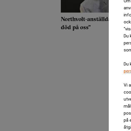
Om 
anv
inf
Northvolt-anställda berätt
ock
död på oss"
“vis
Du 
per
som
Du 
per
Vi 
coo
utv
mål
pos
på 
åtg