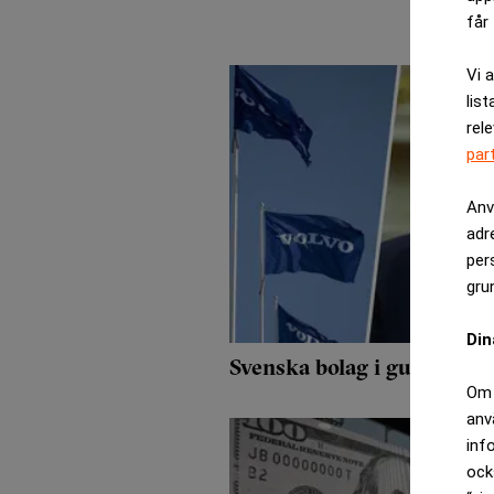
får 
Vi 
list
rel
par
Anv
adr
per
gru
Din
Svenska bolag i gungning 
Om 
anv
inf
ock