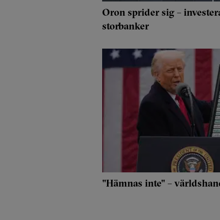
Oron sprider sig – invest
storbanker
"Hämnas inte" – världshand