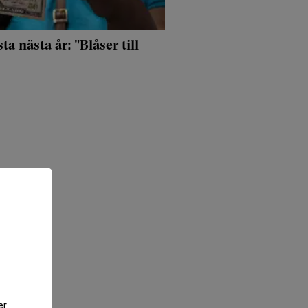
ta nästa år: "Blåser till
er