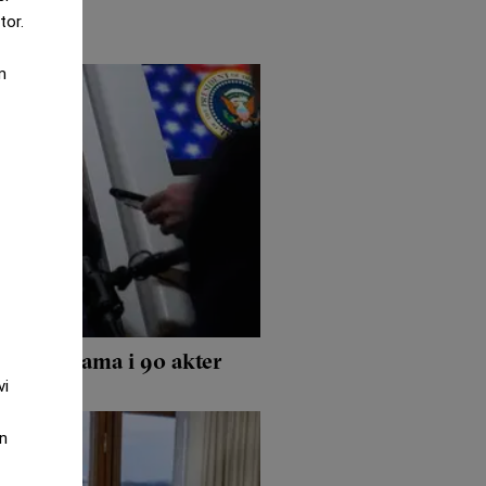
tor.
m
 – ett drama i 90 akter
vi
an