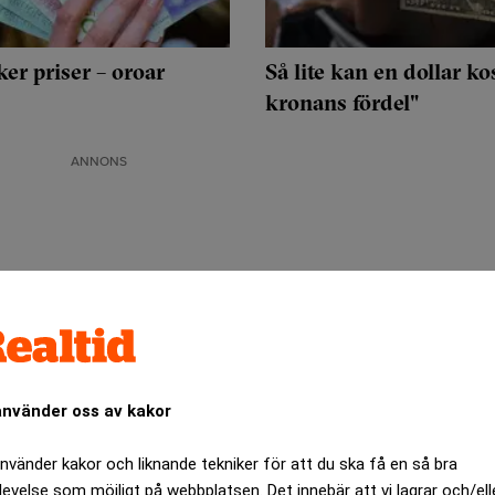
er priser – oroar
Så lite kan en dollar kos
kronans fördel"
ANNONS
använder oss av kakor
använder kakor och liknande tekniker för att du ska få en så bra
levelse som möjligt på webbplatsen. Det innebär att vi lagrar och/ell