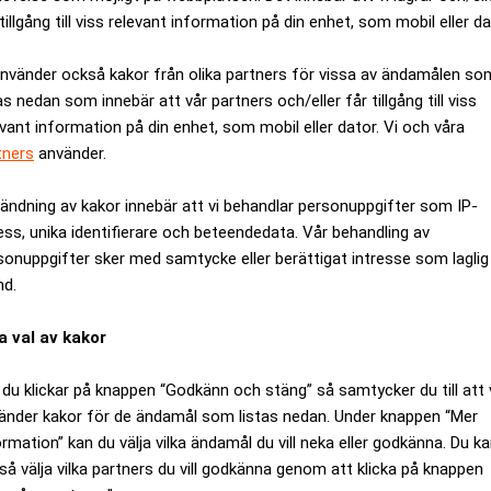
tillgång till viss relevant information på din enhet, som mobil eller da
använder också kakor från olika partners för vissa av ändamålen so
as nedan som innebär att vår partners och/eller får tillgång till viss
evant information på din enhet, som mobil eller dator. Vi och våra
tners
använder.
ändning av kakor innebär att vi behandlar personuppgifter som IP-
ess, unika identifierare och beteendedata. Vår behandling av
sonuppgifter sker med samtycke eller berättigat intresse som laglig
nd.
a val av kakor
efter Trumps tullchock
USA:s omöjliga uppdrag
du klickar på knappen “Godkänn och stäng” så samtycker du till att 
änder kakor för de ändamål som listas nedan. Under knappen “Mer
ormation” kan du välja vilka ändamål du vill neka eller godkänna. Du k
så välja vilka partners du vill godkänna genom att klicka på knappen