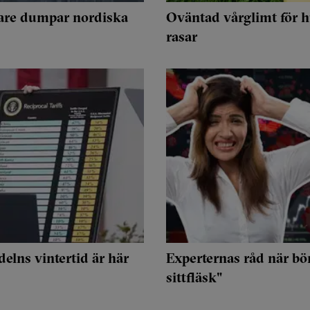
erare dumpar nordiska
Oväntad vårglimt för h
rasar
elns vintertid är här
Experternas råd när bö
sittfläsk"