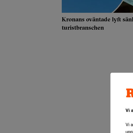
Kronans oväntade lyft sänk
turistbranschen
Vi 
Vi 
upp