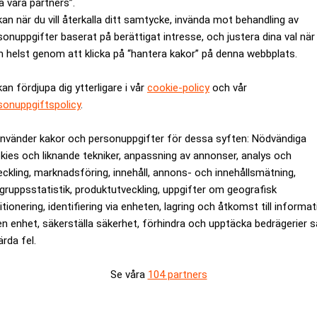
a våra partners”.
kan när du vill återkalla ditt samtycke, invända mot behandling av
sonuppgifter baserat på berättigat intresse, och justera dina val när
 helst genom att klicka på “hantera kakor” på denna webbplats.
kan fördjupa dig ytterligare i vår
cookie-policy
och vår
sonuppgiftspolicy
.
använder kakor och personuppgifter för dessa syften: Nödvändiga
 mot kronan: "Strider mot
Bankaktierna dyker – m
kies och liknande tekniker, anpassning av annonser, analys och
eckling, marknadsföring, innehåll, annons- och innehållsmätning,
gruppsstatistik, produktutveckling, uppgifter om geografisk
ANNONS
itionering, identifiering via enheten, lagring och åtkomst till informa
en enhet, säkerställa säkerhet, förhindra och upptäcka bedrägerier 
ärda fel.
Se våra
104 partners