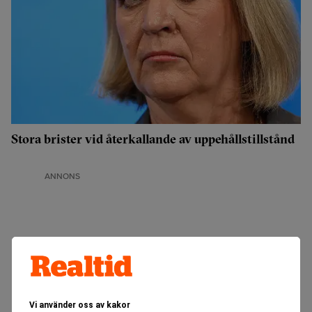
Stora brister vid återkallande av uppehållstillstånd
ANNONS
Vi använder oss av kakor