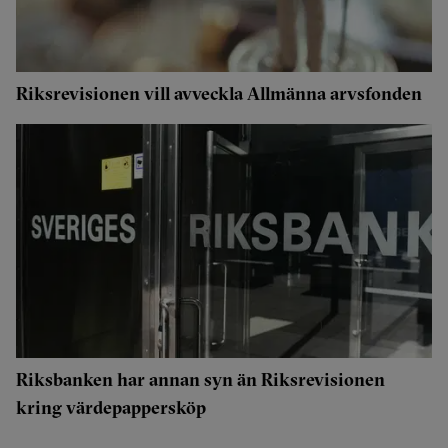
Riksrevisionen vill avveckla Allmänna arvsfonden
Riksbanken har annan syn än Riksrevisionen
kring värdepappersköp