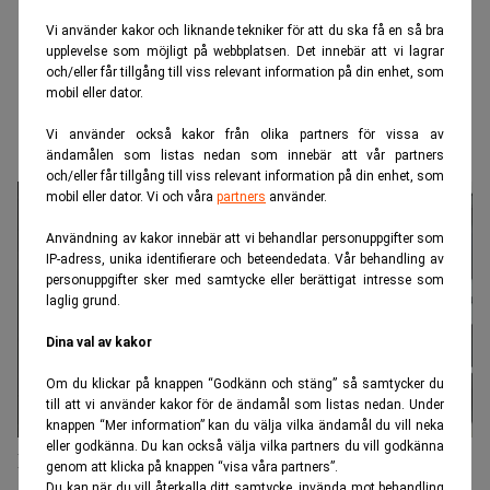
Vi använder kakor och liknande tekniker för att du ska få en så bra
upplevelse som möjligt på webbplatsen. Det innebär att vi lagrar
och/eller får tillgång till viss relevant information på din enhet, som
mobil eller dator.
Vi använder också kakor från olika partners för vissa av
ändamålen som listas nedan som innebär att vår partners
och/eller får tillgång till viss relevant information på din enhet, som
mobil eller dator. Vi och våra
partners
använder.
Användning av kakor innebär att vi behandlar personuppgifter som
IP-adress, unika identifierare och beteendedata. Vår behandling av
personuppgifter sker med samtycke eller berättigat intresse som
laglig grund.
Dina val av kakor
Om du klickar på knappen “Godkänn och stäng” så samtycker du
till att vi använder kakor för de ändamål som listas nedan. Under
knappen “Mer information” kan du välja vilka ändamål du vill neka
eller godkänna. Du kan också välja vilka partners du vill godkänna
Har Riksbankens tillgångsköp varit effektivt? I
genom att klicka på knappen “visa våra partners”.
Du kan när du vill återkalla ditt samtycke, invända mot behandling