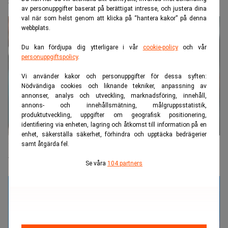
september får vi veta
av personuppgifter baserat på berättigat intresse, och justera dina
val när som helst genom att klicka på “hantera kakor” på denna
webbplats.
Du kan fördjupa dig ytterligare i vår
cookie-policy
och vår
personuppgiftspolicy
.
Vi använder kakor och personuppgifter för dessa syften:
Nödvändiga cookies och liknande tekniker, anpassning av
annonser, analys och utveckling, marknadsföring, innehåll,
annons- och innehållsmätning, målgruppsstatistik,
produktutveckling, uppgifter om geografisk positionering,
identifiering via enheten, lagring och åtkomst till information på en
enhet, säkerställa säkerhet, förhindra och upptäcka bedrägerier
samt åtgärda fel.
"Beslut om reduktionsplikt togs på underlag med
betydande brister"
Se våra
104 partners