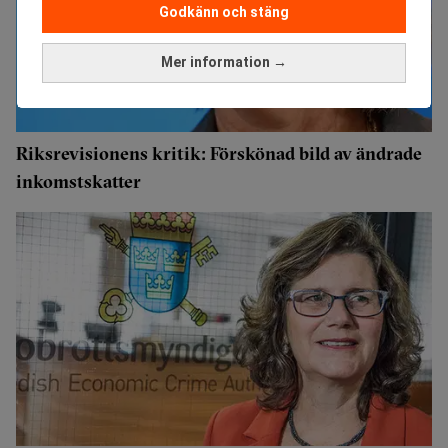
Godkänn och stäng
Mer information →
Riksrevisionens kritik: Förskönad bild av ändrade
inkomstskatter