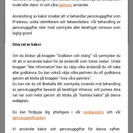
mobil eller dator. Vi och våra
partners
använder.
Användning av kakor innebär att vi behandlar personuppgifter som
IP-adress, unika identifierare och beteendedata. Vår behandling av
personuppgifter sker med samtycke eller berättigat intresse som
laglig grund.
Dina val av kakor
Psykisk ohälsa växer – här är branschen som
Om du klickar på knappen “Godkänn och stäng” så samtycker du
drabbas hårdast
till att vi använder kakor för de ändamål som listas nedan. Under
knappen “Mer information” kan du välja vilka ändamål du vill neka
eller godkänna. Du kan också välja vilka partners du vill godkänna
ANNONS
genom att klicka på knappen “visa våra partners”.
Du kan när du vill återkalla ditt samtycke, invända mot behandling
av personuppgifter baserat på berättigat intresse, och justera dina
val när som helst genom att klicka på “hantera kakor” på denna
webbplats.
Du kan fördjupa dig ytterligare i vår
cookie-policy
och vår
personuppgiftspolicy
.
Vi använder kakor och personuppgifter för dessa syften: