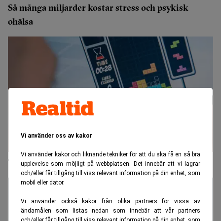
Så många miljarder kostar stress och psykisk
ohälsa
Vi använder oss av kakor
Vi använder kakor och liknande tekniker för att du ska få en så bra
Tech istället för tablett mot depression
upplevelse som möjligt på webbplatsen. Det innebär att vi lagrar
och/eller får tillgång till viss relevant information på din enhet, som
mobil eller dator.
Vi använder också kakor från olika partners för vissa av
ändamålen som listas nedan som innebär att vår partners
och/eller får tillgång till viss relevant information på din enhet, som