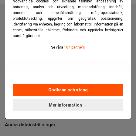
Nödvändiga cookies och liknande tekniker, anpassning av
annonser, analys och utveckling, marknadsföring, innehåll,
annons- och innehållsmätning, målgruppsstatistik,
produktutveckling, uppgifter om geografisk positionering,
identifiering via enheten, lagring och åtkomst till information på en
Realtid är en oberoende och kostnadsfri nyhetskanal för
enhet, säkerställa säkerhet, förhindra och upptäcka bedrägerier
dig som vill fördjupa dig inom finans- och
samt åtgärda fel.
näringslivsnyheter.
Se våra
104 partners
Hantera prenumeration
Integritetspolicy för personuppgifter
Cookiepolicy
Godkänn och stäng
Relevance AI-policy
Annonsera på Realtid
Mer information →
Pressmeddelanden
Kontakta oss
Ändra datainställningar