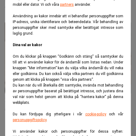
mobil eller dator. Vi och våra
partners
använder.
tagit miljoner från dödsboet
Användning av kakor innebär att vi behandlar personuppgifter som
IP-adress, unika identifierare och beteendedata. Vår behandling av
personuppgifter sker med samtycke eller berättigat intresse som
laglig grund.
Dina val av kakor
Om du klickar på knappen “Godkänn och stäng” så samtycker du
till att vi använder kakor för de ändamål som listas nedan. Under
knappen “Mer information” kan du välja vilka ändamål du vill neka
eller godkänna. Du kan också välja vilka partners du vill godkänna
genom att klicka på knappen “visa våra partners”.
Du kan när du vill återkalla ditt samtycke, invända mot behandling
av personuppgifter baserat på berättigat intresse, och justera dina
val när som helst genom att klicka på “hantera kakor” på denna
Boutredning drog ut på tiden: Advokat får
webbplats.
straffavgift
Du kan fördjupa dig ytterligare i vår
cookie-policy
och vår
personuppgiftspolicy
.
Vi använder kakor och personuppgifter för dessa syften: