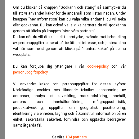
Om du klickar på knappen “Godkänn och stäng” så samtycker du
till att vi använder kakor för de ändamål som listas nedan. Under
knappen “Mer information” kan du välja vilka ändamål du vill neka
eller godkänna. Du kan också välja vilka partners du vill godkänna
genom att klicka på knappen “visa våra partners”.
Du kan när du vill återkalla ditt samtycke, invända mot behandling
av personuppgifter baserat på berättigat intresse, och justera dina
val när som helst genom att klicka på “hantera kakor” på denna
webbplats.
Miljövänligt flyg dröjer: "Knappast hållbart"
Du kan fördjupa dig ytterligare i vår
cookie-policy
och vår
personuppgiftspolicy
.
Vi använder kakor och personuppgifter för dessa syften:
Nödvändiga cookies och liknande tekniker, anpassning av
annonser, analys och utveckling, marknadsföring, innehåll,
annons- och innehållsmätning, målgruppsstatistik,
produktutveckling, uppgifter om geografisk positionering,
identifiering via enheten, lagring och åtkomst till information på en
enhet, säkerställa säkerhet, förhindra och upptäcka bedrägerier
samt åtgärda fel.
Se våra
104 partners