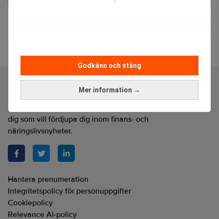
Bränsleeffektiva hybridplan – framtidens flyg?
Godkänn och stäng
Mer information →
Realtid är en oberoende och kostnadsfri nyhetskanal för
dig som vill fördjupa dig inom finans- och
näringslivsnyheter.
Hantera prenumeration
Integritetspolicy för personuppgifter
Cookiepolicy
Relevance AI-policy