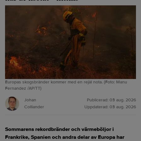
Europas skogsbränder kommer med en rejäl nota. (Foto: Manu
Fernandez /AP/TT)
Johan
Publicerad:
03 aug. 2026
Colliander
Uppdaterad:
03 aug. 2026
Sommarens rekordbränder och värmeböljor i
Frankrike, Spanien och andra delar av Europa har