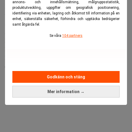
annons- och innehållsmätning, målgruppsstatistik,
I franska Gironde, ett nav för försvars- och rymdindustri,
produktutveckling, uppgifter om geografisk positionering,
identifiering via enheten, lagring och åtkomst till information på en
tvingades bolag som motortillverkaren Safran,
enhet, säkerställa säkerhet, förhindra och upptäcka bedrägerier
stridsflygstillverkaren Dassault och rakettillverkaren
samt åtgärda fel.
ArianeGroup pausa produktionen och evakuera personal.
Se våra
104 partners
Läs även:
Försvarsindustri hotad av skogsbrand. Dagens
PS
Enligt Girondes handelskammare har minst 40 000 företag
drabbats direkt, varav 19 500 tvingats stänga helt.
Godkänn och stäng
ANNONS
Mer information →