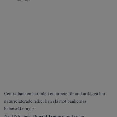
Centralbanken har
inlett ett arbete
för att kartlägga hur
naturrelaterade risker kan slå mot bankernas
balansräkningar.
Donald Trump
När USA under
dragit sig ur