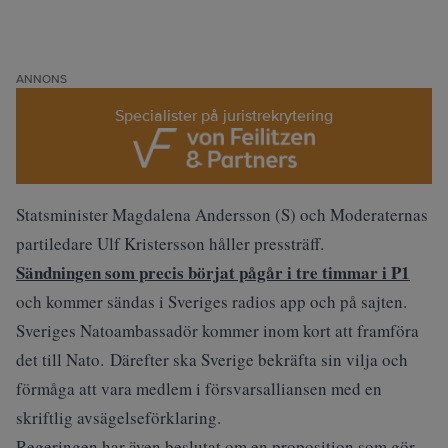
ANNONS
Specialister på juristrekrytering
Statsminister Magdalena Andersson (S) och Moderaternas
partiledare Ulf Kristersson håller pressträff.
Sändningen som precis börjat pågår i tre timmar i P1
och kommer sändas i Sveriges radios app och på sajten.
Sveriges Natoambassadör kommer inom kort att framföra
det till Nato. Därefter ska Sverige bekräfta sin vilja och
förmåga att vara medlem i försvarsalliansen med en
skriftlig avsägelseförklaring.
Regeringen har även beslutat om en proposition som gör