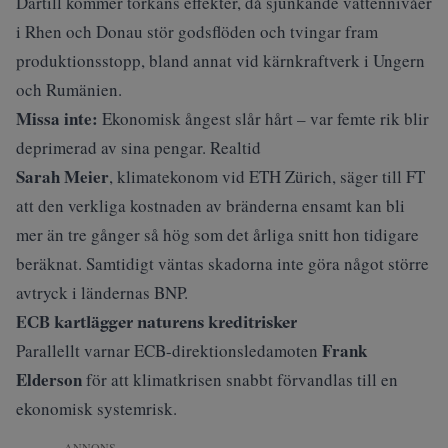
Därtill kommer torkans effekter, då sjunkande vattennivåer
i Rhen och Donau stör godsflöden och tvingar fram
produktionsstopp, bland annat vid kärnkraftverk i Ungern
och Rumänien.
Missa inte:
Ekonomisk ångest slår hårt – var femte rik blir
deprimerad av sina pengar. Realtid
Sarah Meier
, klimatekonom vid ETH Zürich, säger till FT
att den verkliga kostnaden av bränderna ensamt kan bli
mer än tre gånger så hög som det årliga snitt hon tidigare
beräknat. Samtidigt väntas skadorna inte göra något större
avtryck i ländernas BNP.
ECB kartlägger naturens kreditrisker
Frank
Parallellt varnar ECB-direktionsledamoten
Elderson
för att klimatkrisen snabbt förvandlas till en
ekonomisk systemrisk.
ANNONS