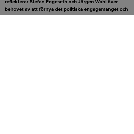
reflekterar Stefan Engeseth och Jörgen Wahl över
behovet av att förnya det politiska engagemanget och
hur modern teknik kan användas för att överbrygga
klyftan mellan medborgare och beslutsfattare.
Titta på
videosidan
för en ren videoupplevelse.
ANNONS