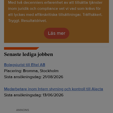
Med två decenniers erfarenhet av att tillsätta tjänster
inom juridik och compliance vet vi vad som krävs för
att lyckas med affärskritiska tillsättningar. Träffsäkert.
Tryggt. Resultatdrivet.
Läs mer
Senaste lediga jobben
Bolagsjurist till Eltel AB
Placering:
Bromma, Stockholm
Sista ansökningsdag:
21/08/2026
Medarbetare inom Intern styrning och kontroll till Alecta
Sista ansökningsdag:
13/06/2026
ANNONS