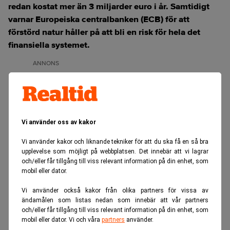
redan kostat mer än 3 miljarder euro i år. Samtidigt
varnar Europeiska centralbanken (ECB) för att
förstörd natur håller på att bli en risk för hela det
finansiella systemet.
ANNONS
Vi använder oss av kakor
Vi använder kakor och liknande tekniker för att du ska få en så bra
upplevelse som möjligt på webbplatsen. Det innebär att vi lagrar
och/eller får tillgång till viss relevant information på din enhet, som
mobil eller dator.
Vi använder också kakor från olika partners för vissa av
ändamålen som listas nedan som innebär att vår partners
och/eller får tillgång till viss relevant information på din enhet, som
mobil eller dator. Vi och våra
partners
använder.