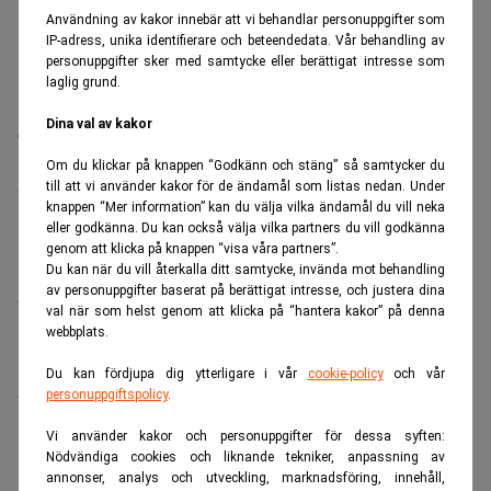
Användning av kakor innebär att vi behandlar personuppgifter som
Nästan en halv miljon hektar har brunnit under de två
IP-adress, unika identifierare och beteendedata. Vår behandling av
personuppgifter sker med samtycke eller berättigat intresse som
första månaderna av brandsäsongen, till en ekonomisk
laglig grund.
kostnad av 3,1 miljarder euro enbart för de fem värst
Dina val av kakor
drabbade euroländerna, däribland Portugal, Grekland och
Rumänien.
Om du klickar på knappen “Godkänn och stäng” så samtycker du
till att vi använder kakor för de ändamål som listas nedan. Under
Missa inte:
EU lättar på utsläppshandeln – trots svenskt
knappen “Mer information” kan du välja vilka ändamål du vill neka
motstånd. Realtid
eller godkänna. Du kan också välja vilka partners du vill godkänna
genom att klicka på knappen “visa våra partners”.
Det överstiger EU-kommissionens uppskattning av en
Du kan när du vill återkalla ditt samtycke, invända mot behandling
genomsnittlig årlig kostnad på 2,5 miljarder euro för hela
av personuppgifter baserat på berättigat intresse, och justera dina
val när som helst genom att klicka på “hantera kakor” på denna
unionen,
rapporterar Financial Times
.
webbplats.
Beräkningarna bygger på samma metod som ligger till
Du kan fördjupa dig ytterligare i vår
cookie-policy
och vår
grund för kommissionens siffror och speglar den så
personuppgiftspolicy
.
kallade återställningskostnaden – vad det kostar att
Vi använder kakor och personuppgifter för dessa syften:
återföra brända områden till sitt tidigare skick.
Nödvändiga cookies och liknande tekniker, anpassning av
annonser, analys och utveckling, marknadsföring, innehåll,
Industri och jordbruk under press