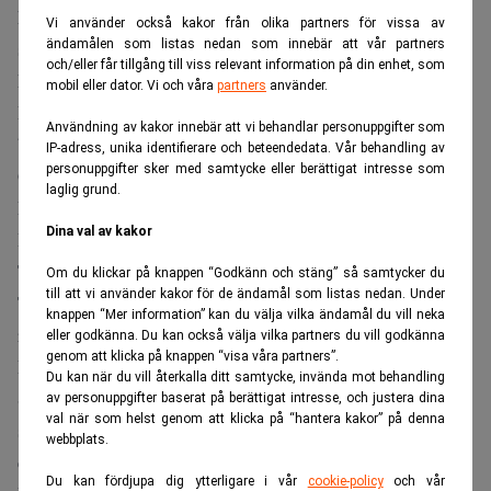
klimatomställningsreformpaket där 369 miljarder dollar
Vi använder också kakor från olika partners för vissa av
ska allokeras för att stimulera nya energi- och
ändamålen som listas nedan som innebär att vår partners
och/eller får tillgång till viss relevant information på din enhet, som
klimatrelaterade investeringar.
mobil eller dator. Vi och våra
partners
använder.
De tre fonder som utvecklats bäst inom kategorin
Användning av kakor innebär att vi behandlar personuppgifter som
branschfonder inom förnybar energi är Schroder ISF
IP-adress, unika identifierare och beteendedata. Vår behandling av
personuppgifter sker med samtycke eller berättigat intresse som
Global Energy Transition, DNB Fund Renewable Energy
laglig grund.
Retail och Handelsbanken Hållbar energi.
Dina val av kakor
Bland toppinnehaven i Schroder ISF Global Energy
Transition finns både First Solar och Solaredge
Om du klickar på knappen “Godkänn och stäng” så samtycker du
till att vi använder kakor för de ändamål som listas nedan. Under
Technologies. Solenergibolagen har utvecklats 26,1
knappen “Mer information” kan du välja vilka ändamål du vill neka
respektive 12,8 procent det senaste året.
eller godkänna. Du kan också välja vilka partners du vill godkänna
genom att klicka på knappen “visa våra partners”.
DNB Fund Renewable Energy Retail äger förutom First
Du kan när du vill återkalla ditt samtycke, invända mot behandling
Solar också det amerikanska solenergibolaget Sunrun som
av personuppgifter baserat på berättigat intresse, och justera dina
val när som helst genom att klicka på “hantera kakor” på denna
stigit 6 procent under året men tappat cirka 13 procent på
webbplats.
ett år.
Du kan fördjupa dig ytterligare i vår
cookie-policy
och vår