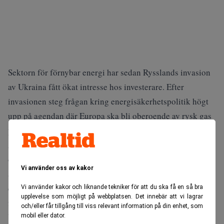
Sektorn för förnybar energi har sedan Rysslands invasion
av Ukraina fått ökat intresse hos investerare. Efter
invasionen steg frågan kring energisäkerhetspolitik högt
upp på agendan där Europa ska bli oberoende av rysk gas
på något år.
Även om detta på kort sikt lett till ökad användning av kol
och naturgas från bland annat USA och Norge menar Ståhl
Vi använder oss av kakor
att på medellång sikt skyndar man på utvecklingen för
energiomställningen med stora investeringar inom
Vi använder kakor och liknande tekniker för att du ska få en så bra
upplevelse som möjligt på webbplatsen. Det innebär att vi lagrar
förnybar energi.
och/eller får tillgång till viss relevant information på din enhet, som
Utöver detta har USA ett nytt
mobil eller dator.