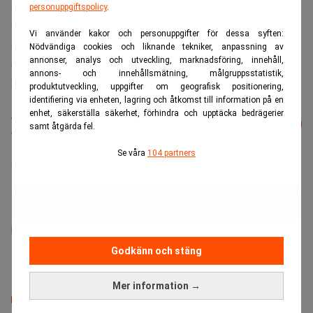
Handelsbanken Hållbar Energi har både Sunrun och
personuppgiftspolicy
.
Sunnova Energy International i portföljen. Däremot har de
Vi använder kakor och personuppgifter för dessa syften:
starkaste bidragen till fonden senaste året kommit från
Nödvändiga cookies och liknande tekniker, anpassning av
australiska litiumutvinningsbolaget Allkem och
annonser, analys och utveckling, marknadsföring, innehåll,
annons- och innehållsmätning, målgruppsstatistik,
kemibolaget Albemarle.
produktutveckling, uppgifter om geografisk positionering,
identifiering via enheten, lagring och åtkomst till information på en
Läs mer från Realtid - vårt nyhetsbrev
enhet, säkerställa säkerhet, förhindra och upptäcka bedrägerier
Prenumerera
samt åtgärda fel.
är kostnadsfritt:
Se våra
104 partners
Energi
Rikard Jansson
Godkänn och stäng
Mer information →