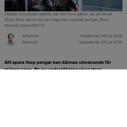
I Maltas huvudstad Valletta, där den förre påven var på besök
2022, finns det en hel del unga med sparade pengar. (Foto:
Andreas Solaro/AP/TT).
Johannes
Publicerad:
03 juli 2026
Stenlund
Uppdaterad:
03 juli 2026
Att spara ihop pengar kan kännas utmanande för
många unga. En ny undersökning visar stora
skillnader mellan olika europeiska länder.
ANNONS