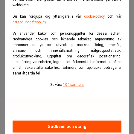
webbplats.
Rikard Jansson
Du kan fördjupa dig ytterligare i vår
cookie-policy
och vår
personuppgiftspolicy
.
Vi använder kakor och personuppgifter för dessa syften:
Senaste lediga jobben
Nödvändiga cookies och liknande tekniker, anpassning av
annonser, analys och utveckling, marknadsföring, innehåll,
annons- och innehållsmätning, målgruppsstatistik,
Bolagsjurist till Eltel AB
produktutveckling, uppgifter om geografisk positionering,
Placering:
Bromma, Stockholm
identifiering via enheten, lagring och åtkomst till information på en
Sista ansökningsdag:
21/08/2026
enhet, säkerställa säkerhet, förhindra och upptäcka bedrägerier
samt åtgärda fel.
Medarbetare inom Intern styrning och kontroll till Alecta
Se våra
104 partners
Sista ansökningsdag:
13/06/2026
ANNONS
Godkänn och stäng