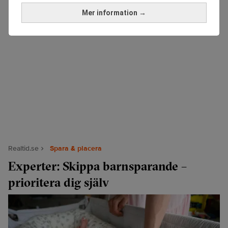
Mer information →
Realtid.se
Spara & placera
Experter: Skippa barnsparande –
prioritera dig själv