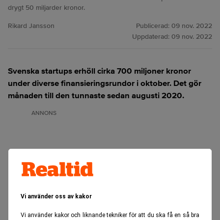
drygt 50 miljarder kronor.
Rikard Jansson
Publicerad:
09 nov. 2022
Uppdaterad:
09 nov. 2022
Svenska startups erhöll cirka 700 miljoner kronor
under diverse finansieringsrundor i oktober. Det gör
månaden till den tunnaste sedan augusti 2020.
ANNONS
Vi använder oss av kakor
Vi använder kakor och liknande tekniker för att du ska få en så bra