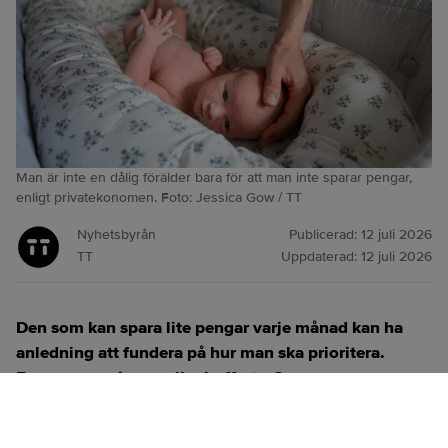
Man är inte en dålig förälder bara för att man inte sparar pengar,
enligt privatekonomen. Foto: Jessica Gow / TT
Nyhetsbyrån
Publicerad:
12 juli 2026
TT
Uppdaterad:
12 juli 2026
Den som kan spara lite pengar varje månad kan ha
anledning att fundera på hur man ska prioritera.
Barnen, pensionen eller bufferten?
ANNONS