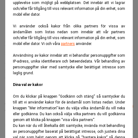
upplevelse som möjligt på webbplatsen. Det innebär att vi lagrar
och/eller får tillgång till viss relevant information på din enhet, som
mobil eller dator.
Vi använder också kakor från olika partners för vissa av
ändamålen som listas nedan som innebär att vår partners
och/eller får tillgång till viss relevant information på din enhet, som
Den största rundan var i rakhyvelsbolaget Estrid på 280
mobil eller dator. Vi och våra
partners
använder.
miljoner kronor.
Användning av kakor innebär att vi behandlar personuppgifter som
Ackumulerat för årets första tio månader har startupsen
IP-adress, unika identifierare och beteendedata. Vår behandling av
personuppgifter sker med samtycke eller berättigat intresse som
fått in totalt drygt 50 miljarder kronor. Det innebär att det
laglig grund.
blir svårt att nå upp till fjolårsrekordet på drygt 70
Dina val av kakor
miljarder kronor trots två månader kvar på året, enligt DI.
Om du klickar på knappen “Godkänn och stäng” så samtycker du
Läs mer från Realtid - vårt nyhetsbrev
till att vi använder kakor för de ändamål som listas nedan. Under
Prenumerera
knappen “Mer information” kan du välja vilka ändamål du vill neka
är kostnadsfritt:
eller godkänna. Du kan också välja vilka partners du vill godkänna
genom att klicka på knappen “visa våra partners”.
Startups
Du kan när du vill återkalla ditt samtycke, invända mot behandling
av personuppgifter baserat på berättigat intresse, och justera dina
val när som helst genom att klicka på “hantera kakor” på denna