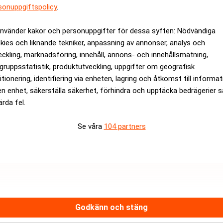
rev är kostnadsfritt:
sonuppgiftspolicy
.
Prenumerera
använder kakor och personuppgifter för dessa syften: Nödvändiga
kies och liknande tekniker, anpassning av annonser, analys och
eckling, marknadsföring, innehåll, annons- och innehållsmätning,
gruppsstatistik, produktutveckling, uppgifter om geografisk
itionering, identifiering via enheten, lagring och åtkomst till informa
en enhet, säkerställa säkerhet, förhindra och upptäcka bedrägerier 
ärda fel.
Se våra
104 partners
Medarbetare inom Intern styrni
Sista ansökningsdag:
13/06/
ANNONS
Godkänn och stäng