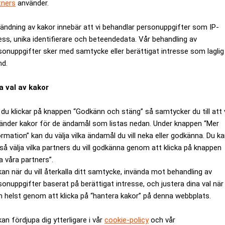
tners
använder.
ändning av kakor innebär att vi behandlar personuppgifter som IP-
ess, unika identifierare och beteendedata. Vår behandling av
sonuppgifter sker med samtycke eller berättigat intresse som laglig
nd.
a val av kakor
du klickar på knappen “Godkänn och stäng” så samtycker du till att 
änder kakor för de ändamål som listas nedan. Under knappen “Mer
ormation” kan du välja vilka ändamål du vill neka eller godkänna. Du k
så välja vilka partners du vill godkänna genom att klicka på knappen
tri ska fem personer ha blivit förda till sjukhus efter att ha and
a våra partners”.
cka och vållande till kroppsskada har inletts.
kan när du vill återkalla ditt samtycke, invända mot behandling av
Den var under kontroll ungefär en timma efteråt vid 09:00.
sonuppgifter baserat på berättigat intresse, och justera dina val när
s affärsområde Sandvik Material Technology. Bolaget höll förra
 helst genom att klicka på “hantera kakor” på denna webbplats.
kan fördjupa dig ytterligare i vår
cookie-policy
och vår