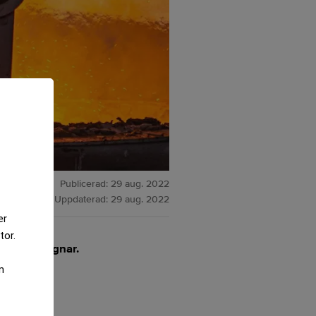
Publicerad:
29 aug. 2022
Uppdaterad:
29 aug. 2022
er
tor.
ina smältugnar.
m