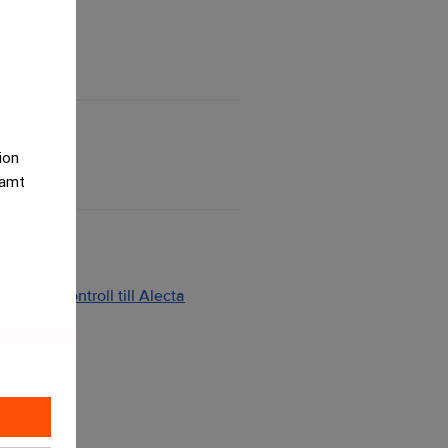
tion
samt
ng och kontroll till Alecta
2026