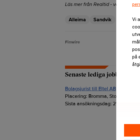
Läs mer från Realtid - vårt nyhetsb
per
Vi 
Alleima
Sandvik
coo
utv
mål
Finwire
pos
på 
åtg
Senaste lediga jobben
Bolagsjurist till Eltel AB
Placering:
Bromma, Stockholm
Sista ansökningsdag:
21/08/2026