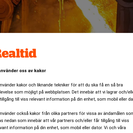
använder oss av kakor
använder kakor och liknande tekniker för att du ska få en så bra
levelse som möjligt på webbplatsen. Det innebär att vi lagrar och/ell
tillgång till viss relevant information på din enhet, som mobil eller da
som noteras på onsdag, har drabbats av en brand i en av s
använder också kakor från olika partners för vissa av ändamålen so
ANNONS
as nedan som innebär att vår partners och/eller får tillgång till viss
evant information på din enhet, som mobil eller dator. Vi och våra