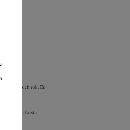
vi
an
ats in damm och rök. En
 veckan sin första