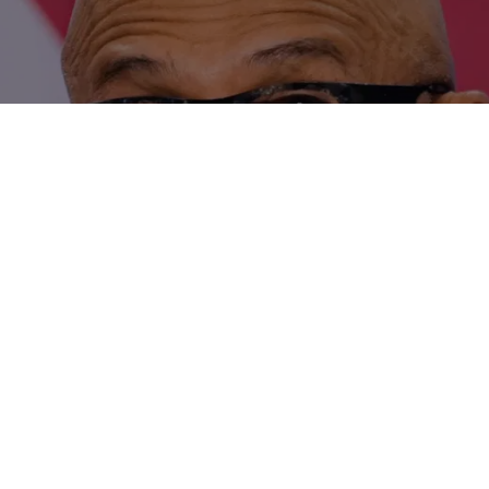
t Microsoft. (Foto: Markus Schreiber/AP/TT).