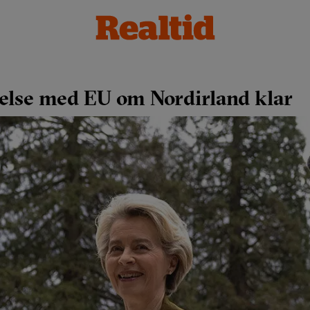
else med EU om Nordirland klar