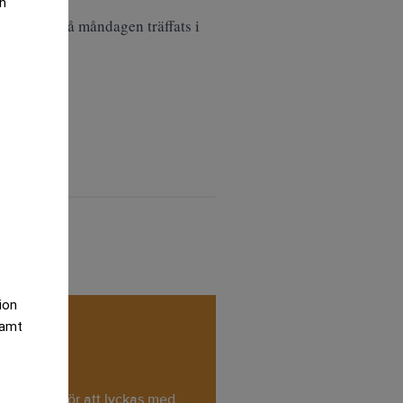
an
unak har på måndagen träffats i
tion
samt
 som krävs för att lyckas med