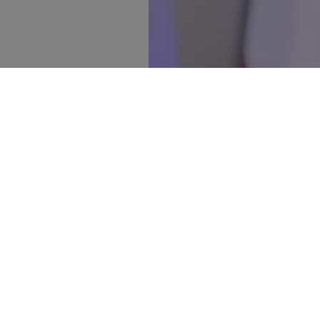
Satya Nadella är vd för mjukvarubolage
Johannes