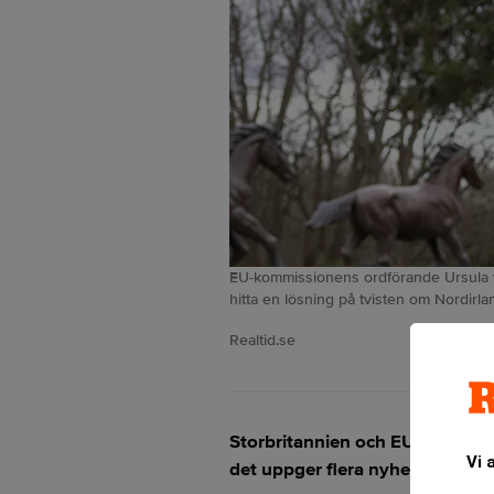
EU-kommissionens ordförande Ursula vo
hitta en lösning på tvisten om Nordirlan
Realtid.se
Storbritannien och EU har nått
Vi 
det uppger flera nyhetsbyråer e