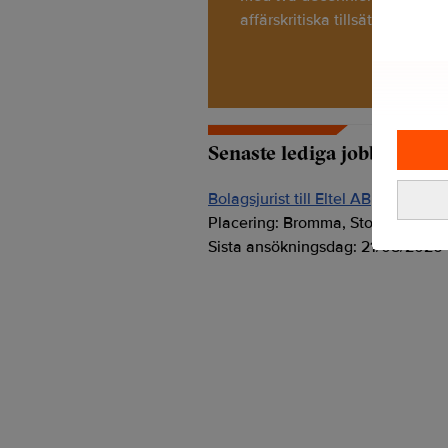
affärskritiska tillsättningar. T
Senaste lediga jobben
Bolagsjurist till Eltel AB
Placering:
Bromma, Stockholm
Sista ansökningsdag:
21/08/2026