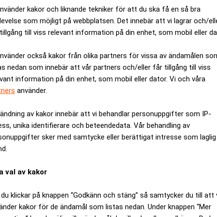
ANNONS
använder kakor och liknande tekniker för att du ska få en så bra
levelse som möjligt på webbplatsen. Det innebär att vi lagrar och/ell
tillgång till viss relevant information på din enhet, som mobil eller da
använder också kakor från olika partners för vissa av ändamålen so
as nedan som innebär att vår partners och/eller får tillgång till viss
evant information på din enhet, som mobil eller dator. Vi och våra
tners
använder.
ändning av kakor innebär att vi behandlar personuppgifter som IP-
ess, unika identifierare och beteendedata. Vår behandling av
sonuppgifter sker med samtycke eller berättigat intresse som laglig
nd.
a val av kakor
du klickar på knappen “Godkänn och stäng” så samtycker du till att 
Specialister på juristrekrytering
änder kakor för de ändamål som listas nedan. Under knappen “Mer