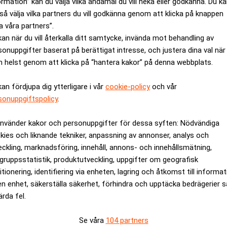
ormation” kan du välja vilka ändamål du vill neka eller godkänna. Du k
la von der Leyen och Storbritanniens premiärminister Rishi S
så välja vilka partners du vill godkänna genom att klicka på knappen
a våra partners”.
sning på tvisten om Nordirland inom brexit-avtalet.
kan när du vill återkalla ditt samtycke, invända mot behandling av
sträff under måndagseftermiddagen.
sonuppgifter baserat på berättigat intresse, och justera dina val när
 helst genom att klicka på “hantera kakor” på denna webbplats.
rev är kostnadsfritt:
Prenumerera
kan fördjupa dig ytterligare i vår
cookie-policy
och vår
sonuppgiftspolicy
.
använder kakor och personuppgifter för dessa syften: Nödvändiga
kies och liknande tekniker, anpassning av annonser, analys och
eckling, marknadsföring, innehåll, annons- och innehållsmätning,
gruppsstatistik, produktutveckling, uppgifter om geografisk
itionering, identifiering via enheten, lagring och åtkomst till informa
en enhet, säkerställa säkerhet, förhindra och upptäcka bedrägerier 
Specialister på juristrekrytering
ärda fel.
Se våra
104 partners
av att tillsätta tjänster inom juridik och compliance vet vi vad