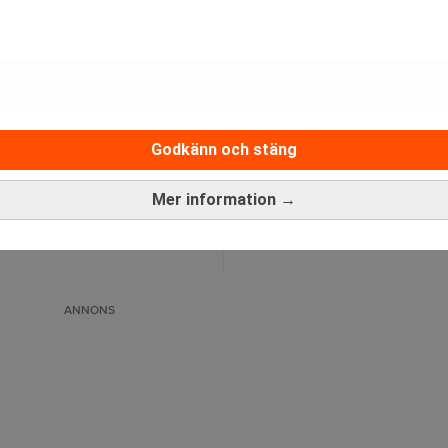
räffsäkert. Tryggt. Resultatdrivet.
Läs mer
Godkänn och stäng
Mer information →
Medarbetare inom Intern styrni
Sista ansökningsdag:
13/06/
ANNONS