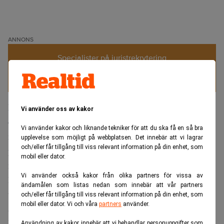
ANNONS
Specialister på juristrekrytering
Med stöd av högre oljepriser kom bolagen att tillsammans
Vi använder oss av kakor
öka försäljningen med 34 procent till 3,42 biljoner yuan,
Vi använder kakor och liknande tekniker för att du ska få en så bra
motsvarande 5 277 miljarder kronor, jämfört med samma
upplevelse som möjligt på webbplatsen. Det innebär att vi lagrar
och/eller får tillgång till viss relevant information på din enhet, som
period året innan. Nettovinsten steg hela 57 procent till
mobil eller dator.
nästan 200 miljarder yuan.
Vi använder också kakor från olika partners för vissa av
Bolagen har meddelat att de tänker dela med sig vinsterna
ändamålen som listas nedan som innebär att vår partners
till aktieägarna. Sinopec ska dra igång de första
och/eller får tillgång till viss relevant information på din enhet, som
mobil eller dator. Vi och våra
partners
använder.
aktieåterköpen sedan noteringen 2001, medan Petrochina
kommer dela ut 0,20258 yuan per aktie, ett nytt rekord.
Användning av kakor innebär att vi behandlar personuppgifter som