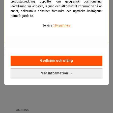
produktutveckling, uppgifter om geografisk positionering,
Med två decenniers erfarenhet av att tillsätta tjänster
identifiering via enheten, lagring och åtkomst till information på en
inom juridik och compliance vet vi vad som krävs för
enhet, säkerställa säkerhet, förhindra och upptäcka bedrägerier
att lyckas med affärskritiska tillsättningar. Träffsäkert.
samt åtgärda fel.
Tryggt. Resultatdrivet.
Se våra
104 partners
Läs mer
Senaste lediga jobben
Godkänn och stäng
Mer information →
ANNONS