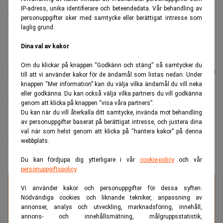
IP-adress, unika identifierare och beteendedata. Vår behandling av
Cnooc har meddelat att de kommer mer än dubbla
personuppgifter sker med samtycke eller berättigat intresse som
utdelningen jämfört med fjolåret.
laglig grund.
Dina val av kakor
Läs mer från Realtid - vårt nyhetsbrev
Om du klickar på knappen “Godkänn och stäng” så samtycker du
Prenumerera
till att vi använder kakor för de ändamål som listas nedan. Under
är kostnadsfritt:
knappen “Mer information” kan du välja vilka ändamål du vill neka
eller godkänna. Du kan också välja vilka partners du vill godkänna
Klimatomställning
Petrochina
genom att klicka på knappen “visa våra partners”.
Du kan när du vill återkalla ditt samtycke, invända mot behandling
av personuppgifter baserat på berättigat intresse, och justera dina
val när som helst genom att klicka på “hantera kakor” på denna
Finwire
webbplats.
Du kan fördjupa dig ytterligare i vår
cookie-policy
och vår
personuppgiftspolicy
.
ANNONS
Specialister på juristrekrytering
Vi använder kakor och personuppgifter för dessa syften:
Nödvändiga cookies och liknande tekniker, anpassning av
annonser, analys och utveckling, marknadsföring, innehåll,
annons- och innehållsmätning, målgruppsstatistik,