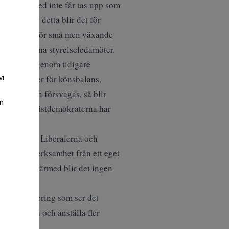
att de därmed inte får tas upp som
å grund av detta blir det för
r detta just för små men växande
t ta in externa styrelseledamöter.
k trygghet genom tidigare
konsekvenser för könsbalans,
vi
r företagen försvagas, så blir
an
något som Kristdemokraterna har
oderaterna, Liberalerna och
om näringsverksamhet från ett eget
detta sätt. Därmed blir det ingen
över en regering som ser det
ag kan växa och anställa fler