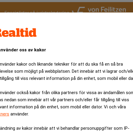
Specialister på juristrekrytering
ot Ukraina ser nu alltfler att det krävs stora förstärkningar av f
 måste diskuteras, och som ett brev på posten, föreslog den soci
höjningar – denna gång kallat ”beredskapskatt”. Oavsett fråga, b
använder oss av kakor
använder kakor och liknande tekniker för att du ska få en så bra
ch fixa andra problem Sverige har haft sedan många år, som briste
levelse som möjligt på webbplatsen. Det innebär att vi lagrar och/ell
 det nödvändigt med tillväxt och att fler kommer i arbete och bet
tillgång till viss relevant information på din enhet, som mobil eller da
en, och då särskilt de små och växande företagen. I det arbetet
inder undanröjas.
använder också kakor från olika partners för vissa av ändamålen so
as nedan som innebär att vår partners och/eller får tillgång till viss
md, del i detta är företagens, inte minst de mindres, möjligheter 
evant information på din enhet, som mobil eller dator. Vi och våra
ende personer som kan bidra med annan kunskap än den som redan 
tners
använder.
n. Det förbättrar i sin tur bolagets möjligheter att växa och ans
ör att ta in extern kompetens i styrelsen försämrats de senaste å
ändning av kakor innebär att vi behandlar personuppgifter som IP-