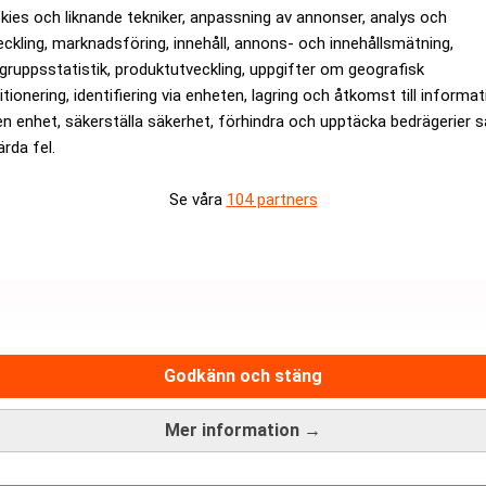
kies och liknande tekniker, anpassning av annonser, analys och
eckling, marknadsföring, innehåll, annons- och innehållsmätning,
gruppsstatistik, produktutveckling, uppgifter om geografisk
itionering, identifiering via enheten, lagring och åtkomst till informa
ANNONS
en enhet, säkerställa säkerhet, förhindra och upptäcka bedrägerier 
ärda fel.
Se våra
104 partners
Godkänn och stäng
Mer information →