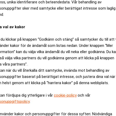
fast att styrelsearvoden ska beskattas som förvärvsinkomst och 
ess, unika identifierare och beteendedata. Vår behandling av
sonuppgifter sker med samtycke eller berättigat intresse som laglig
ut till ett bolag, till skillnad från exempelvis konsultarvoden. P
nd.
r mindre attraktivt att ta styrelseuppdrag. Särskilt allvarligt ä
eget från att vara renodlade enmans- eller familjeföretag till at
a val av kakor
are krets av personer, såsom personer som redan har en ekonomis
seuppdrag. Det minskar rekryteringsbasen och kan få negativa 
du klickar på knappen “Godkänn och stäng” så samtycker du till att 
änder kakor för de ändamål som listas nedan. Under knappen “Mer
. Det försvagar inte bara företagen utan hela samhället, för nä
ormation” kan du välja vilka ändamål du vill neka eller godkänna. Du k
n och skatteintäkterna sämre. Därför behöver reglerna ändras, 
så välja vilka partners du vill godkänna genom att klicka på knappen
a våra partners”.
a om ett förslag till tillkännagivande från Kristdemokraterna, M
kan när du vill återkalla ditt samtycke, invända mot behandling av
sonuppgifter baserat på berättigat intresse, och justera dina val när
å att den som har ett styrelseuppdrag kan fakturera för detta s
 helst genom att klicka på “hantera kakor” på denna webbplats.
tt övriga partier motsätter sig att förbättra företagsklimatet på 
.
kan fördjupa dig ytterligare i vår
cookie-policy
och vår
 ett exempel på att Sverige behöver en ny regering. Sverige beh
sonuppgiftspolicy
.
ället, och arbetar för att förenkla regelverken, så att fler föret
använder kakor och personuppgifter för dessa syften: Nödvändiga
igheterna att stärka försvaret, välfärden och tryggheten.