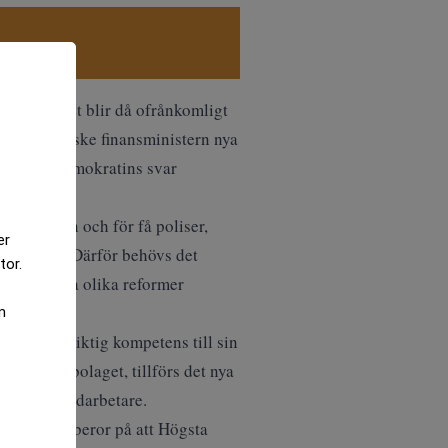
örsvaret. Det blir då ofrånkomligt
aldemokratiske finansministern nya
lir socialdemokratins svar
r i vården och för få poliser,
er
alar skatt. Därför behövs det
tor.
 måste många olika reformer
m
att knyta viktig kompetens till sin
finns i bolaget, tillförs det nya
tälla nya medarbetare.
ren. Detta beror på att Högsta