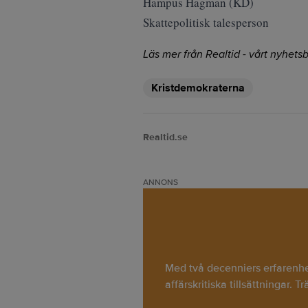
Hampus Hagman (KD)
Skattepolitisk talesperson
Läs mer från Realtid - vårt nyhetsb
Kristdemokraterna
Realtid.se
ANNONS
Med två decenniers erfarenhet 
affärskritiska tillsättningar. T