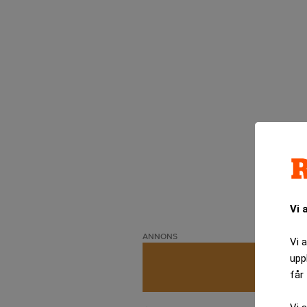
Vi 
ANNONS
Vi 
upp
får 