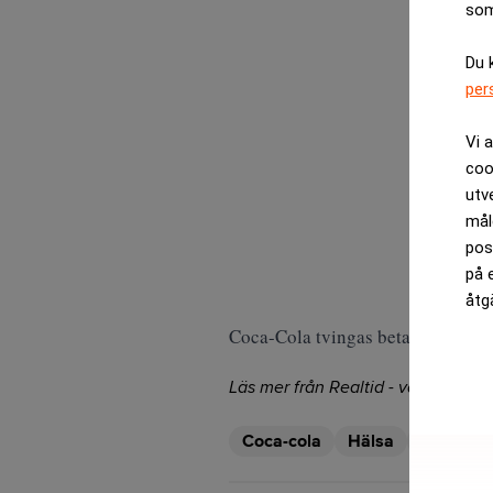
som
Du 
per
Vi 
coo
utv
mål
pos
på 
åtg
Coca-Cola tvingas betala 6 miljarde
Läs mer från Realtid - vårt nyhetsb
Coca-cola
Hälsa
idrott