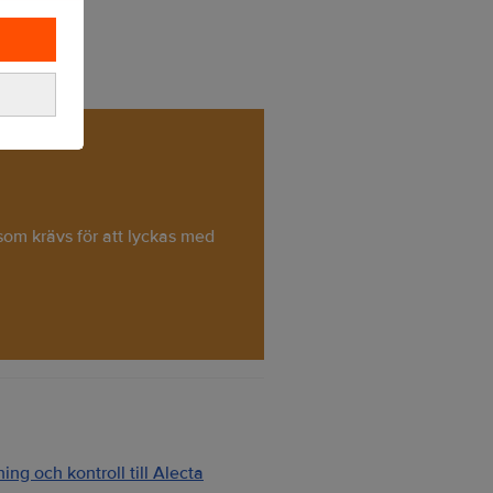
 som krävs för att lyckas med
ng och kontroll till Alecta