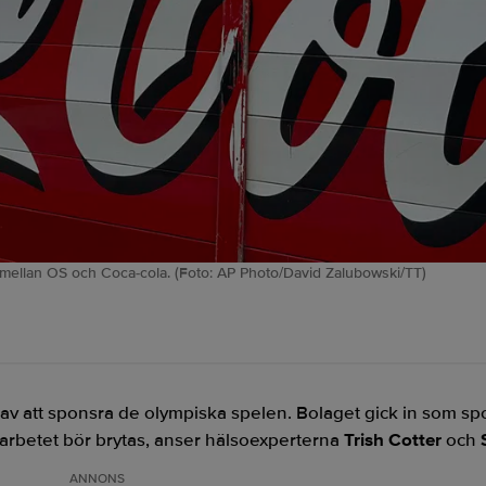
t mellan OS och Coca-cola. (Foto: AP Photo/David Zalubowski/TT)
 av att sponsra de olympiska spelen. Bolaget gick in som s
rbetet bör brytas, anser hälsoexperterna
Trish Cotter
och
ANNONS