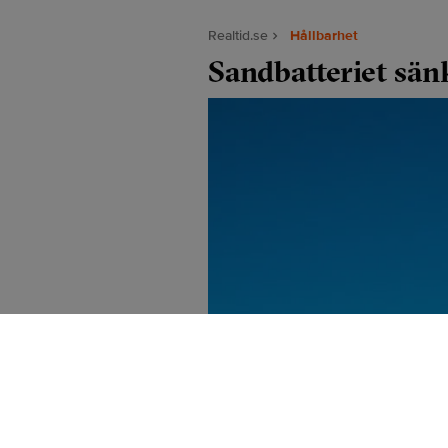
Realtid.se
Hållbarhet
Sandbatteriet sän