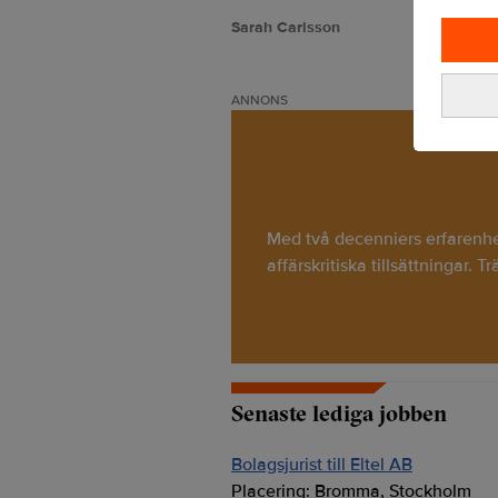
Sarah Carlsson
ANNONS
Med två decenniers erfarenhet 
affärskritiska tillsättningar. T
Senaste lediga jobben
Bolagsjurist till Eltel AB
Placering:
Bromma, Stockholm