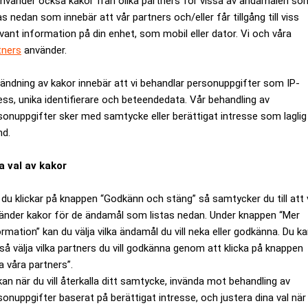
använder också kakor från olika partners för vissa av ändamålen so
al värt 3 miljarder dollar för att förlänga sitt sponsorskap av 
as nedan som innebär att vår partners och/eller får tillgång till viss
 hälsogruppen Vital Strategies, är kritiska till samarbetet och 
evant information på din enhet, som mobil eller dator. Vi och våra
ycker hör inte hemma inom idrotten, menar de. Sötad läsk ökar 
tners
använder.
, högt blodtryck och hjärtsjukdom, enligt experterna.
ändning av kakor innebär att vi behandlar personuppgifter som IP-
e med Coca-Cola riskerar den olympiska rörelsen att vara medskyl
ess, unika identifierare och beteendedata. Vår behandling av
öförstöring och klimatförändringar”, skriver duon i tidskriften
B
sonuppgifter sker med samtycke eller berättigat intresse som laglig
olympiska kommittén (IOK) att klippa banden med Coca-Cola i i
nd.
 Nature Environment (FNE) är också kritiska till Coca-Cola och
a val av kakor
att företaget förtjänar en ”guldmedalj för greenwashing” under 
du klickar på knappen “Godkänn och stäng” så samtycker du till att 
ck vara mindre i Paris jämfört med under OS i London 2012, skr
änder kakor för de ändamål som listas nedan. Under knappen “Mer
alla deras flaskor ska vara tillverkade av helt återvunnen plast
ormation” kan du välja vilka ändamål du vill neka eller godkänna. Du k
så välja vilka partners du vill godkänna genom att klicka på knappen
a våra partners”.
ANNONS
kan när du vill återkalla ditt samtycke, invända mot behandling av
sonuppgifter baserat på berättigat intresse, och justera dina val när