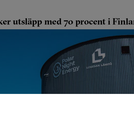
ker utsläpp med 70 procent i Finl