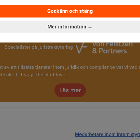
Godkänn och stäng
Mer information →
Specialister på juristrekrytering
av att tillsätta tjänster inom juridik och compliance vet vi vad
räffsäkert. Tryggt. Resultatdrivet.
Läs mer
Medarbetare inom Intern styrni