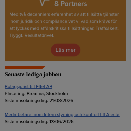
Med två decenniers erfarenhet av att tillsätta tjänster
inom juridik och compliance vet vi vad som krävs för
att lyckas med affärskritiska tillsättningar. Träffsäkert.
Tryggt. Resultatdrivet.
Läs mer
Senaste lediga jobben
Bolagsjurist till Eltel AB
Placering:
Bromma, Stockholm
Sista ansökningsdag:
21/08/2026
Medarbetare inom Intern styrning och kontroll till Alecta
Sista ansökningsdag:
13/06/2026