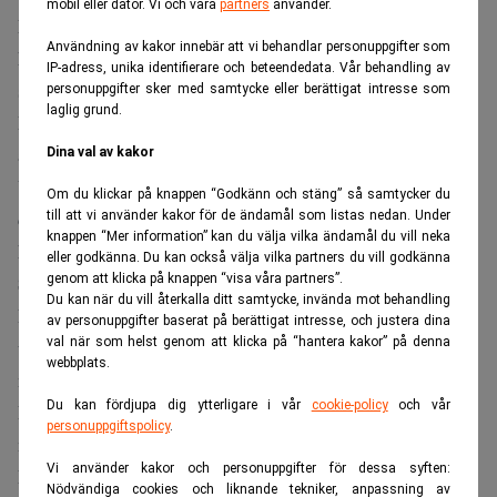
mobil eller dator. Vi och våra
partners
använder.
Microsofts, Amazons och Googles samlade
Användning av kakor innebär att vi behandlar personuppgifter som
koldioxidutsläpp ökade med nära 18 procent under det
IP-adress, unika identifierare och beteendedata. Vår behandling av
senaste året.
personuppgifter sker med samtycke eller berättigat intresse som
laglig grund.
Det sker främst till följd av den omfattande utbyggnaden
av datacenter för artificiell intelligens.
Dina val av kakor
Under räkenskapsåret som avslutades i mars 2026 uppgick
Om du klickar på knappen “Godkänn och stäng” så samtycker du
de tre bolagens utsläpp till sammanlagt 119 miljoner ton
till att vi använder kakor för de ändamål som listas nedan. Under
knappen “Mer information” kan du välja vilka ändamål du vill neka
koldioxidekvivalenter.
eller godkänna. Du kan också välja vilka partners du vill godkänna
genom att klicka på knappen “visa våra partners”.
Störst ökning hos Microsoft
Du kan när du vill återkalla ditt samtycke, invända mot behandling
Det motsvarar ungefär en tredjedel av Frankrikes årliga
av personuppgifter baserat på berättigat intresse, och justera dina
val när som helst genom att klicka på “hantera kakor” på denna
utsläpp. Året dessförinnan låg utsläppen på omkring 101
webbplats.
miljoner ton, skriver
The Guardian
.
Du kan fördjupa dig ytterligare i vår
cookie-policy
och vår
Den kraftiga ökningen sammanfaller med teknikbolagens
personuppgiftspolicy
.
miljardinvesteringar i AI-infrastruktur.
Vi använder kakor och personuppgifter för dessa syften:
Efterfrågan på molntjänster och AI-modeller har lett till en
Nödvändiga cookies och liknande tekniker, anpassning av