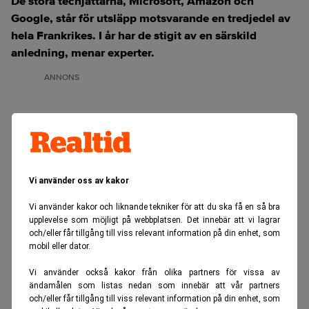
De stora techjättarna, Microsoft, Amazon och
Google, står för utsläpp motsvarande en tredjedel av
hela Frankrikes. I år har de stigit av en särskild
anledning, menar experter.
ANNONS
Vi använder oss av kakor
Vi använder kakor och liknande tekniker för att du ska få en så bra
upplevelse som möjligt på webbplatsen. Det innebär att vi lagrar
och/eller får tillgång till viss relevant information på din enhet, som
mobil eller dator.
Vi använder också kakor från olika partners för vissa av
ändamålen som listas nedan som innebär att vår partners
och/eller får tillgång till viss relevant information på din enhet, som