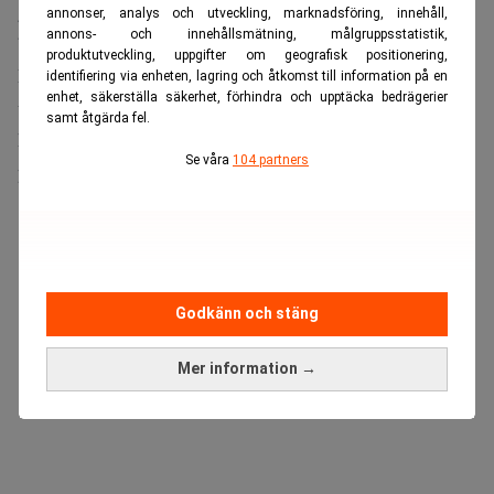
global utbyggnad av datacenter som kräver stora mängder
annonser, analys och utveckling, marknadsföring, innehåll,
annons- och innehållsmätning, målgruppsstatistik,
byggmaterial, energi och transporter.
produktutveckling, uppgifter om geografisk positionering,
Microsoft redovisar den största ökningen. Bolagets
identifiering via enheten, lagring och åtkomst till information på en
enhet, säkerställa säkerhet, förhindra och upptäcka bedrägerier
utsläpp steg med 25 procent till 20 miljoner ton
samt åtgärda fel.
koldioxidekvivalenter, vilket enligt bolaget främst beror
Se våra
104 partners
på utbyggnaden av datacenter.
ANNONS
Godkänn och stäng
Mer information →