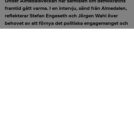
Under Almedalsveckan har samtalen om demokratins
framtid gått varma. I en intervju, sänd från Almedalen,
reflekterar Stefan Engeseth och Jörgen Wahl över
behovet av att förnya det politiska engagemanget och
hur modern teknik kan användas för att överbrygga
klyftan mellan medborgare och beslutsfattare.
Titta på
videosidan
för en ren videoupplevelse.
ANNONS