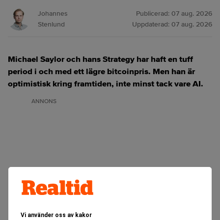
Johannes
Publicerad:
07 aug. 2026
Stenlund
Uppdaterad:
07 aug. 2026
Michael Saylor och hans Strategy har haft en tuff
period i och med ett lägre bitcoinpris. Men han är
optimistisk kring framtiden, inte minst tack vare AI.
ANNONS
Vi använder oss av kakor