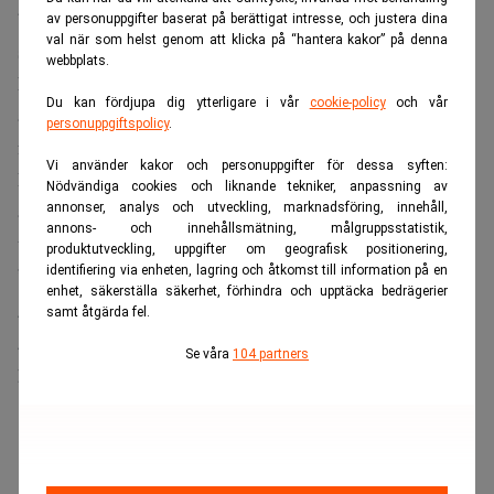
börsnotering och efterföljande kapitalanskaffningar,
av personuppgifter baserat på berättigat intresse, och justera dina
val när som helst genom att klicka på “hantera kakor” på denna
skriver
Fortune
.
webbplats.
Enligt Saylor spelade AI en avgörande roll i utformningen
Du kan fördjupa dig ytterligare i vår
cookie-policy
och vår
av upplägget, som enligt honom saknade tydliga
personuppgiftspolicy
.
föregångare på marknaden.
Vi använder kakor och personuppgifter för dessa syften:
Han menar att AI främsta värde inte ligger i att
Nödvändiga cookies och liknande tekniker, anpassning av
automatisera rutinuppgifter utan i att hjälpa människor att
annonser, analys och utveckling, marknadsföring, innehåll,
annons- och innehållsmätning, målgruppsstatistik,
utveckla idéer som tidigare inte varit möjliga.
produktutveckling, uppgifter om geografisk positionering,
identifiering via enheten, lagring och åtkomst till information på en
”Du vill inte lära dig hur man gör saker som AI:n kan
enhet, säkerställa säkerhet, förhindra och upptäcka bedrägerier
göra. Det du vill göra är att lära dig hur man ber AI:n att
samt åtgärda fel.
göra något som aldrig har gjorts förut”, säger han till
Se våra
104 partners
podcasten Diary of a CEO.
ANNONS