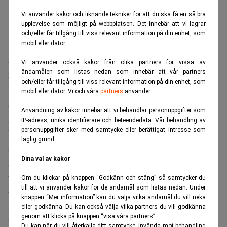
Vi använder kakor och liknande tekniker för att du ska få en så bra
upplevelse som möjligt på webbplatsen. Det innebär att vi lagrar
och/eller får tillgång till viss relevant information på din enhet, som
mobil eller dator.
AI är ett verktyg för att skapa nya lösningar – inte något
Vi använder också kakor från olika partners för vissa av
ändamålen som listas nedan som innebär att vår partners
människor ska försöka konkurrera med genom att arbeta
och/eller får tillgång till viss relevant information på din enhet, som
hårdare.
mobil eller dator. Vi och våra
partners
använder.
Michael Saylor
Det budskapet framför kryptomiljardären
,
Användning av kakor innebär att vi behandlar personuppgifter som
grundare och styrelseordförande i Strategy, tidigare
IP-adress, unika identifierare och beteendedata. Vår behandling av
personuppgifter sker med samtycke eller berättigat intresse som
MicroStrategy.
laglig grund.
I en intervju berättar Saylor att bolaget använde ChatGPT
Dina val av kakor
när det tog fram en ny typ av preferensaktie kopplad till
företagets satsning på bitcoin.
Om du klickar på knappen “Godkänn och stäng” så samtycker du
till att vi använder kakor för de ändamål som listas nedan. Under
Gäller att formulera nya problem
knappen “Mer information” kan du välja vilka ändamål du vill neka
Konstruktionen gjorde det möjligt att resa omkring 15
eller godkänna. Du kan också välja vilka partners du vill godkänna
genom att klicka på knappen “visa våra partners”.
miljarder dollar, drygt 140 miljarder kronor, genom en
Du kan när du vill återkalla ditt samtycke, invända mot behandling