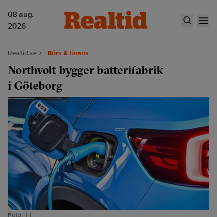
08 aug.
2026
Realtid.se
Börs & finans
Northvolt bygger batterifabrik
i Göteborg
Foto: TT