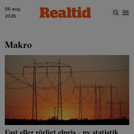
06 aug.
2026
Makro
Fast eller rörligt elpris – ny statistik