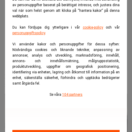
av personuppgifter baserat på berättigat intresse, och justera dina
val när som helst genom att klicka på “hantera kakor” på denna
webbplats.
Du kan fördjupa dig ytterligare i vår
cookie-policy
och vår
personuppgiftspolicy
.
Vi använder kakor och personuppgifter för dessa syften:
Nödvändiga cookies och liknande tekniker, anpassning av
annonser, analys och utveckling, marknadsföring, innehåll,
annons- och innehållsmätning, målgruppsstatistik,
produktutveckling, uppgifter om geografisk positionering,
identifiering via enheten, lagring och åtkomst till information på en
Rysk olja erbjuds med kraftig rabatt i Europa – men
enhet, säkerställa säkerhet, förhindra och upptäcka bedrägerier
samt åtgärda fel.
inga köpare
Se våra
104 partners