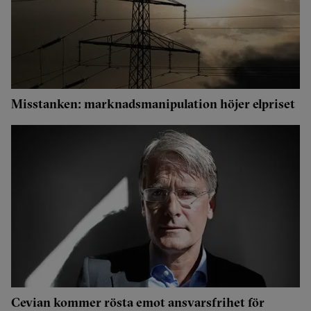
Misstanken: marknadsmanipulation höjer elpriset
Cevian kommer rösta emot ansvarsfrihet för