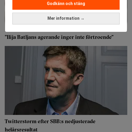
Godkänn och stäng
Mer information →
”Ilija Batljans agerande inger inte förtroende”
Twitterstorm efter SBB:s nedjusterade
helårsresultat