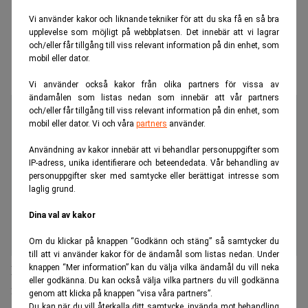
Vi använder kakor och liknande tekniker för att du ska få en så bra
upplevelse som möjligt på webbplatsen. Det innebär att vi lagrar
och/eller får tillgång till viss relevant information på din enhet, som
mobil eller dator.
Vi använder också kakor från olika partners för vissa av
ändamålen som listas nedan som innebär att vår partners
och/eller får tillgång till viss relevant information på din enhet, som
mobil eller dator. Vi och våra
partners
använder.
Användning av kakor innebär att vi behandlar personuppgifter som
IP-adress, unika identifierare och beteendedata. Vår behandling av
personuppgifter sker med samtycke eller berättigat intresse som
laglig grund.
Dina val av kakor
Om du klickar på knappen “Godkänn och stäng” så samtycker du
till att vi använder kakor för de ändamål som listas nedan. Under
knappen “Mer information” kan du välja vilka ändamål du vill neka
Fullständigt transaktionsförbud för fyra ryska
eller godkänna. Du kan också välja vilka partners du vill godkänna
nyckelbanker
genom att klicka på knappen “visa våra partners”.
Du kan när du vill återkalla ditt samtycke, invända mot behandling