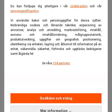
Du kan fördjupa dig ytterligare i vår
cookie-policy
och vår
personuppgiftspolicy
.
Vi använder kakor och personuppgifter för dessa syften:
Nödvändiga cookies och liknande tekniker, anpassning av
annonser, analys och utveckling, marknadsföring, innehåll,
annons- och innehållsmätning, målgruppsstatistik,
Enligt
en rapport från Reuters
, som hänvisar till
produktutveckling, uppgifter om geografisk positionering,
identifiering via enheten, lagring och åtkomst till information på en
fartygsdata från Kpler och Vortexa, lastades minst två
enhet, säkerställa säkerhet, förhindra och upptäcka bedrägerier
mindre tankfartyg med bränsle i Sydkorea och skickades
samt åtgärda fel.
till Rysslands Fjärran östern.
Se våra
104 partners
Missa inte:
Rysslands löner skenar – den civila ekonomin
tar smällen. Realtid
Ett av fartygen har redan nått sin destination. Lasterna
bestod av diesel och en mindre mängd flygbränsle.
Raffinaderikapaciteten på lägsta nivån sedan 2002
Godkänn och stäng
Att en stor oljeproducent tvingas importera raffinerade
Mer information →
produkter understryker hur hårt de ukrainska attackerna