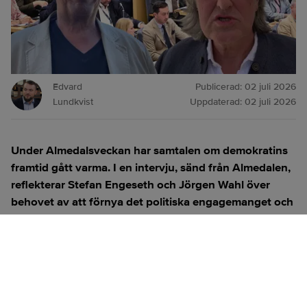
Edvard
Publicerad:
02 juli 2026
Lundkvist
Uppdaterad:
02 juli 2026
Under Almedalsveckan har samtalen om demokratins
framtid gått varma. I en intervju, sänd från Almedalen,
reflekterar Stefan Engeseth och Jörgen Wahl över
behovet av att förnya det politiska engagemanget och
hur modern teknik kan användas för att överbrygga
klyftan mellan medborgare och beslutsfattare.
Titta på
videosidan
för en ren videoupplevelse.
ANNONS