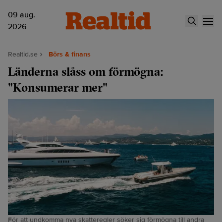
09 aug.
2026
Realtid.se
Börs & finans
Länderna slåss om förmögna:
"Konsumerar mer"
För att undkomma nya skatteregler söker sig förmögna till andra