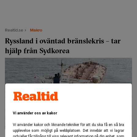
Realtid.se
Makro
Ryssland i oväntad bränslekris – tar
hjälp från Sydkorea
Vi använder oss av kakor
Vi använder kakor och liknande tekniker för att du ska få en så bra
upplevelse som möjligt på webbplatsen. Det innebär att vi lagrar
Ryssland har fått vända sig till Sydkorea för bränsle. (Foto: Mathieu
och/eller får tillgång till viss relevant information på din enhet, som