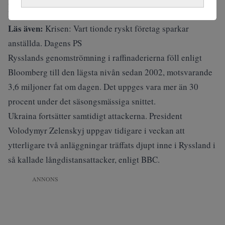
har slagit mot den ryska nedströmssektorn.
Läs även:
Krisen: Vart tionde ryskt företag sparkar
anställda. Dagens PS
Rysslands genomströmning i raffinaderierna föll enligt
Bloomberg till den lägsta nivån sedan 2002, motsvarande
3,6 miljoner fat om dagen. Det uppges vara mer än 30
procent under det säsongsmässiga snittet.
Ukraina fortsätter samtidigt attackerna. President
Volodymyr Zelenskyj uppgav tidigare i veckan att
ytterligare två anläggningar träffats djupt inne i Ryssland i
så kallade långdistansattacker,
enligt BBC
.
ANNONS