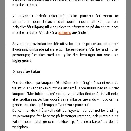
Pattier/AP/TT)
mobil eller dator.
Johan
Publicerad:
07 aug. 2026
Vi använder också kakor från olika partners för vissa av
Colliander
Uppdaterad:
07 aug. 2026
ändamålen som listas nedan som innebär att vår partners
och/eller får tillgång till viss relevant information på din enhet, som
mobil eller dator. Vi och våra
partners
använder.
Ryssland importerade under juli omkring 30 000 ton
Användning av kakor innebär att vi behandlar personuppgifter som
drivmedel från Sydkorea för att lindra bristen som
IP-adress, unika identifierare och beteendedata. Vår behandling av
ukrainska drönarattacker mot landets raffinaderier har
personuppgifter sker med samtycke eller berättigat intresse som
orsakat.
laglig grund.
ANNONS
Dina val av kakor
Om du klickar på knappen “Godkänn och stäng” så samtycker du
till att vi använder kakor för de ändamål som listas nedan. Under
knappen “Mer information” kan du välja vilka ändamål du vill neka
eller godkänna. Du kan också välja vilka partners du vill godkänna
genom att klicka på knappen “visa våra partners”.
Du kan när du vill återkalla ditt samtycke, invända mot behandling
av personuppgifter baserat på berättigat intresse, och justera dina
val när som helst genom att klicka på “hantera kakor” på denna
webbplats.