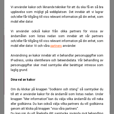
Vi använder kakor och liknande tekniker för att du ska få en så bra
Realtid.se
Makro
upplevelse som möjligt på webbplatsen. Det innebär att vi lagrar
och/eller får tillgång till viss relevant information på din enhet, som
Buffett: ”Jag kan vara en av de tio mest
mobil eller dator.
tursamma”
Vi använder också kakor från olika partners för vissa av
ändamålen som listas nedan som innebär att vår partners
och/eller får tillgång till viss relevant information på din enhet, som
mobil eller dator. Vi och våra
partners
använder.
Användning av kakor innebär att vi behandlar personuppgifter som
IP-adress, unika identifierare och beteendedata. Vår behandling av
personuppgifter sker med samtycke eller berättigat intresse som
laglig grund.
Dina val av kakor
Om du klickar på knappen “Godkänn och stäng” så samtycker du
till att vi använder kakor för de ändamål som listas nedan. Under
Affärsikonen Warren Buffett beskriver sin karriär som ett resultat
knappen “Mer information” kan du välja vilka ändamål du vill neka
av tillfälligheter. (Foto: Nati Harnik/AP/TT)
eller godkänna. Du kan också välja vilka partners du vill godkänna
genom att klicka på knappen “visa våra partners”.
Karin
Publicerad:
20 juli 2026
Du kan när du vill återkalla ditt samtycke, invända mot behandling