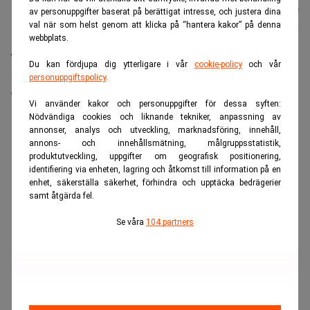
Andersen
Uppdaterad:
21 juli 2026
av personuppgifter baserat på berättigat intresse, och justera dina
val när som helst genom att klicka på “hantera kakor” på denna
webbplats.
Warren Buffett fyller 96 nästa månad. I en intervju
Du kan fördjupa dig ytterligare i vår
cookie-policy
och vår
med CNBC ser han tillbaka på sin investeringskarriär
personuppgiftspolicy
.
och beskriver den som ett resultat av tillfälligheter.
Vi använder kakor och personuppgifter för dessa syften:
Nödvändiga cookies och liknande tekniker, anpassning av
ANNONS
annonser, analys och utveckling, marknadsföring, innehåll,
annons- och innehållsmätning, målgruppsstatistik,
produktutveckling, uppgifter om geografisk positionering,
identifiering via enheten, lagring och åtkomst till information på en
enhet, säkerställa säkerhet, förhindra och upptäcka bedrägerier
samt åtgärda fel.
Se våra
104 partners