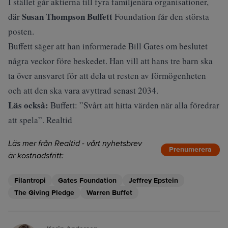
I stället går aktierna till fyra familjenära organisationer,
Susan Thompson Buffett
där
Foundation får den största
posten.
Buffett säger att han informerade Bill Gates om beslutet
några veckor före beskedet. Han vill att hans tre barn ska
ta över ansvaret för att dela ut resten av förmögenheten
och att den ska vara avyttrad senast 2034.
Läs också:
Buffett: ”Svårt att hitta värden när alla föredrar
att spela”. Realtid
Läs mer från Realtid - vårt nyhetsbrev
Prenumerera
är kostnadsfritt:
Filantropi
Gates Foundation
Jeffrey Epstein
The Giving Pledge
Warren Buffet