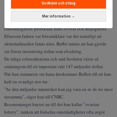
Godkänn och stäng
Mer information →
Warren Buffett
I intervjun återkommer
till hur tidiga
omständigheter påverkade hans livsval och möjligheter.
Eftersom fadern var börsmäklare var det naturligt att
aktiemarknaden fanns nära. Buffet minns att han gjorde
sin första investering redan som elvaåring.
De tidiga erfarenheterna och små besluten växte så
småningom till ett imperium värt 147 miljarder dollar.
När han summerar sin bana återkommer Buffett till att han
haft en ovanligt stor tur.
”Av åtta miljarder människor kan jag vara en av de tio mest
tursamma”, säger han till
CNBC
.
Resonemanget knyter an till det han kallar ”ovarian
lottery”, tanken att födselns omständigheter ofta avgör